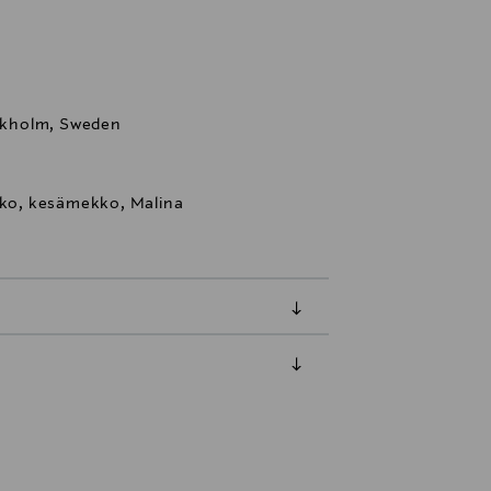
ockholm, Sweden
ko, kesämekko, Malina
luessa tuotteen vastaanottamisesta.
tuotteen koosta riippuen