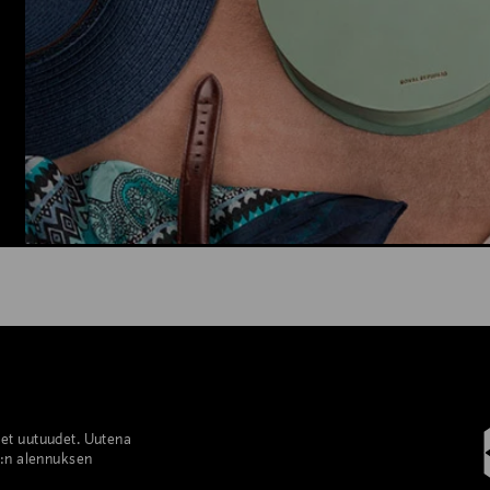
set uutuudet. Uutena
%:n alennuksen