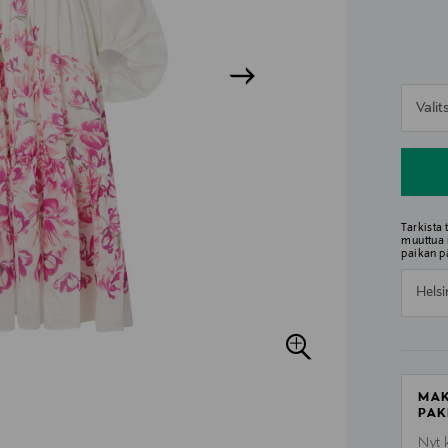
n
Vali
n
Tarkista
muuttua 
paikan p
Helsi
MAK
PAK
Nyt 