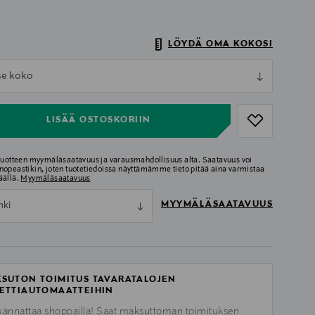
LÖYDÄ OMA KOKOSI
ull
tse koko
ull
LISÄÄ OSTOSKORIIN
 tuotteen myymäläsaatavuus ja varausmahdollisuus alta. Saatavuus voi
nopeastikin, joten tuotetiedoissa näyttämämme tieto pitää aina varmistaa
äällä.
Myymäläsaatavuus
MYYMÄLÄSAATAVUUS
nki
SUTON TOIMITUS TAVARATALOJEN
ETTIAUTOMAATTEIHIN
kannattaa shoppailla! Saat maksuttoman toimituksen