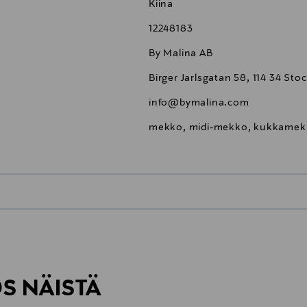
Kiina
12248183
By Malina AB
Birger Jarlsgatan 58, 114 34 St
info@bymalina.com
mekko, midi-mekko, kukkamek
0,00 €
inen tilaukseesi. Voit palauttaa tilaamasi tuotteen 30 vuorokauden ku
0,00 € – 4,90 €
rvitse ilmoittaa palautuksesta etukäteen.
ÖS NÄISTÄ
7,90 €–50,00 € kuljetusyhtiöstä ja 