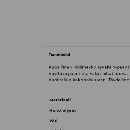
Tuotetiedot
Kuosillinen midimekko syvällä V-pääntiel
näyttävä pääntie ja väljät hihat tuova
huolitellun kokonaisuuden. Täydelline
Materiaali
Hoito-ohjeet
Väri