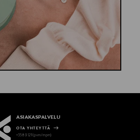
ASIAKASPALVELU
OTA YHTEYTTÄ
+358 9 1211(pvm/mpm)