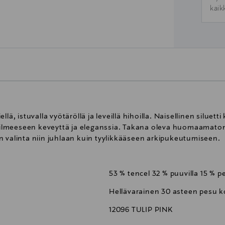
kaik
lä, istuvalla vyötäröllä ja leveillä hihoilla. Naisellinen siluett
t ilmeeseen keveyttä ja eleganssia. Takana oleva huomaamaton v
n valinta niin juhlaan kuin tyylikkääseen arkipukeutumiseen.
53 % tencel 32 % puuvilla 15 % p
Hellävarainen 30 asteen pesu 
12096 TULIP PINK