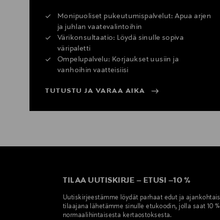
Monipuoliset pukeutumispalvelut: Apua arjen
ja juhlan vaatevalintoihin
Värikonsultaatio: Löydä sinulle sopiva
väripaletti
Ompelupalvelu: Korjaukset uusiin ja
vanhoihin vaatteisiisi
TUTUSTU JA VARAA AIKA
TILAA UUTISKIRJE
–
ETUSI
–
10 %
Uutiskirjeestämme löydät parhaat edut ja ajankohtai
tilaajana lähetämme sinulle etukoodin, jolla saat 10 
normaalihintaisesta kertaostoksesta.