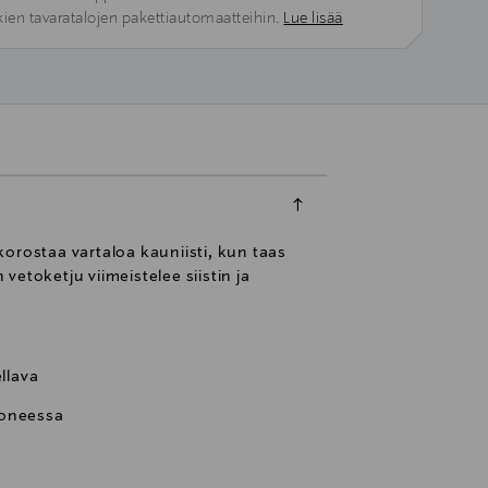
kien tavaratalojen pakettiautomaatteihin.
Lue lisää
i korostaa vartaloa kauniisti, kun taas
etoketju viimeistelee siistin ja
ellava
koneessa