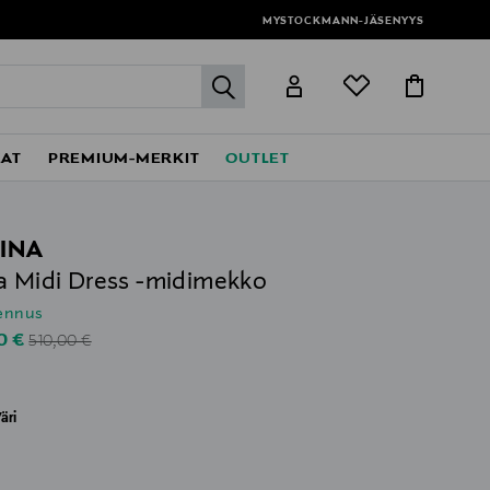
MYSTOCKMANN-JÄSENYYS
label.header.go
EAT
PREMIUM-MERKIT
OUTLET
INA
a Midi Dress -midimekko
lennus
Original Price
unted Price
0 €
510,00 €
äri