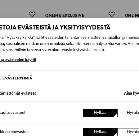
Alk. 6,90 €, kun toimitus on saatavi
ONLINE EXCLUSIVE
ONLIN
IETOJA EVÄSTEISTÄ JA YKSITYISYYDESTÄ
la “Hyväksy kaikki”, sallit evästeiden tallentamisen laitteellesi sisällön ja maino
tia, sosiaalisen median ominaisuuksia sekä liikenteen analysointia varten. Voit 
uksiasi milloin tahansa sivun alareunasta löytyvästä linkistä.
 ja evästeiden käyttö
SE EVÄSTERYHMIÄ
ttämättömät evästeet
Aina hyv
autusevästeet
Hylkää
Hyväk
ALE –30%
NAKOA
MIIA 
op-neule
Hailey Dress, Powder Pink
DISHY-
kkinointievästeet
Hylkää
Hyväk
Discounted Price
Original
e
Original Price
111,93 €
379,00
159,90 €