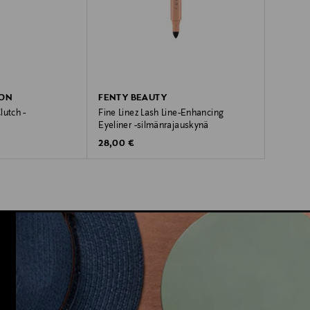
DON
FENTY BEAUTY
lutch -
Fine Linez Lash Line-Enhancing
Eyeliner -silmänrajauskynä
Original Price
e
28,00 €