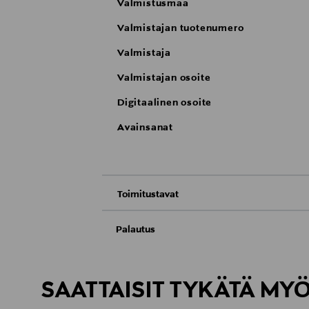
Valmistusmaa
Valmistajan tuotenumero
Valmistaja
Valmistajan osoite
Digitaalinen osoite
Avainsanat
Toimitustavat
Nouto tavaratalosta
Palautus
Meille on hyvin tärkeää, että olet tyytyvä
Toimitus automaattiin tai noutopisteeseen
Palauttaminen on maksutonta eikä sinun ta
SAATTAISIT TYKÄTÄ MY
LUE TARKEMMAT PALAUTUSOHJEET
Kotiinkuljetus