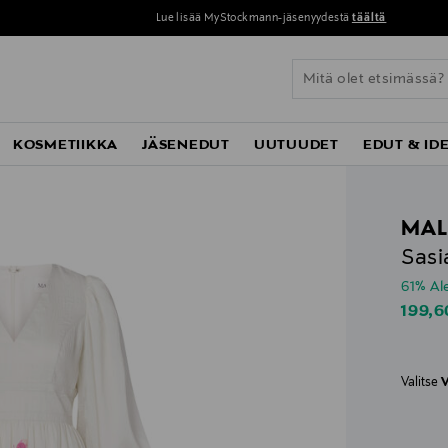
Lue lisää MyStockmann-jäsenyydestä
täältä
KOSMETIIKKA
JÄSENEDUT
UUTUUDET
EDUT & ID
MAL
Sasi
61% A
Disco
199,6
Valitse
V