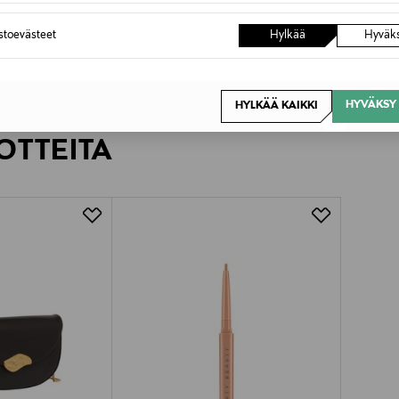
astoevästeet
Hylkää
Hyväk
HYVÄKSY 
HYLKÄÄ KAIKKI
OTTEITA