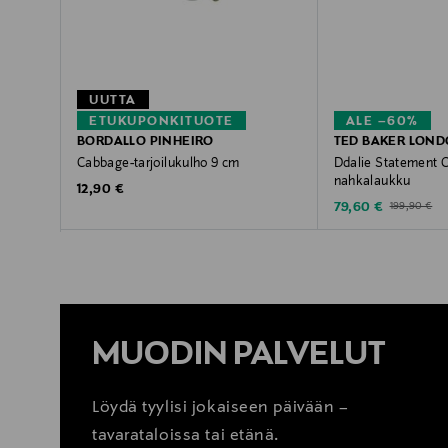
UUTTA
ETUKUPONKITUOTE
ALE –60%
BORDALLO PINHEIRO
TED BAKER LON
Cabbage-tarjoilukulho 9 cm
Ddalie Statement C
nahkalaukku
Original Price
12,90 €
Discounted Price
Original Pric
79,60 €
199,90 €
MUODIN PALVELUT
Löydä tyylisi jokaiseen päivään –
tavarataloissa tai etänä.