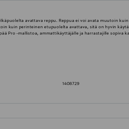
lkäpuolelta avattava reppu. Reppua ei voi avata muutoin kuin 
oin kuin perinteinen etupuolelta avattava, sitä on hyvin käytä
ä Pro -mallistoa, ammattikäyttäjälle ja harrastajille sopiva 
erareppu
1408729
mmän hiostava
0,00 € – 4,90 €