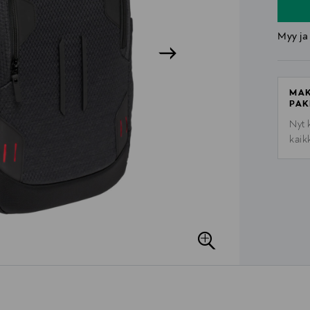
Myy ja
MAK
PAK
Nyt 
kaik