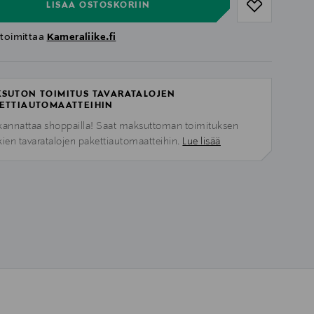
LISÄÄ OSTOSKORIIN
 toimittaa
Kameraliike.fi
SUTON TOIMITUS TAVARATALOJEN
ETTIAUTOMAATTEIHIN
kannattaa shoppailla! Saat maksuttoman toimituksen
kien tavaratalojen pakettiautomaatteihin.
Lue lisää