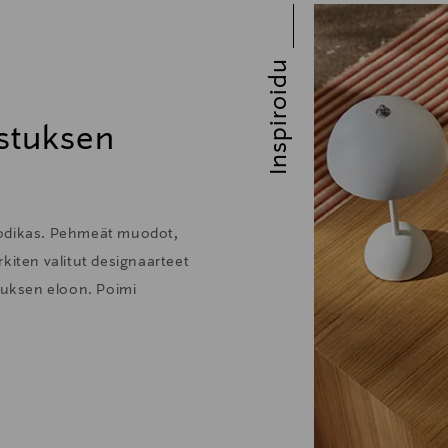
Inspiroidu
stuksen
kodikas. Pehmeät muodot,
kiten valitut designaarteet
stuksen eloon. Poimi