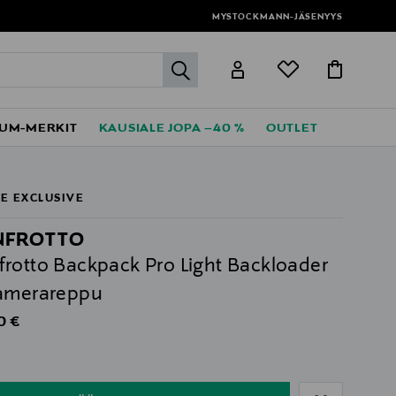
MYSTOCKMANN-JÄSENYYS
label.header.go
UM-MERKIT
KAUSIALE JOPA –40 %
OUTLET
E EXCLUSIVE
NFROTTO
rotto Backpack Pro Light Backloader
amerareppu
al Price
0 €
ull
ull