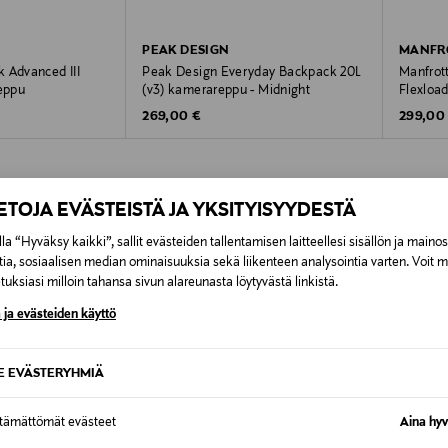
sto. Turvallisuutta arvokkaille laitteillesi antaa TSA -numer
PEAK DESIGN
MANFR
 Advanced III
Peak Design Everyday Backpack 20L
Manfrot
vaan rakenteeseensa nähden (1,89kg).
eppu
(v3) kamerareppu - Midnight
Flexload
Original Price
Original
269,00 €
299,00
IETOJA EVÄSTEISTÄ JA YKSITYISYYDESTÄ
la “Hyväksy kaikki”, sallit evästeiden tallentamisen laitteellesi sisällön ja maino
tia, sosiaalisen median ominaisuuksia sekä liikenteen analysointia varten. Voit 
OTTEITA
uksiasi milloin tahansa sivun alareunasta löytyvästä linkistä.
 ja evästeiden käyttö
ONLINE EXCLUSIVE
SE EVÄSTERYHMIÄ
ä ja pohjassa
ttämättömät evästeet
Aina hyv
siä, drone ja tarvikkeet