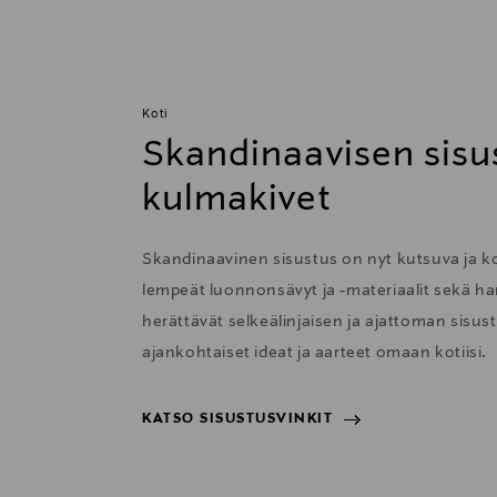
Koti
Skandinaavisen sisu
kulmakivet
Skandinaavinen sisustus on nyt kutsuva ja 
lempeät luonnonsävyt ja -materiaalit sekä har
herättävät selkeälinjaisen ja ajattoman sisu
ajankohtaiset ideat ja aarteet omaan kotiisi.
KATSO SISUSTUSVINKIT