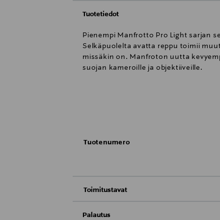
Tuotetiedot
Pienempi Manfrotto Pro Light sarjan se
Selkäpuolelta avatta reppu toimii muut
missäkin on. Manfroton uutta kevyempä
suojan kameroille ja objektiiveille.
Selkäpuolelta avattava pienempi kam
Kaikille laitteille oma paikka
Tuotenumero
Ergonominen, mukava selälle ja vähe
Paljon työtä helpottavia yksityiskohtia
Toimitustavat
Mahtuu käsimatkatavaraksi lennolle
Toimitus postiin tai noutopisteeseen
Palautus
M-Guard Divider Protection System