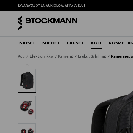
TAVARATALOT JA AUKIOLOAJAT
PALVELUT
NAISET
MIEHET
LAPSET
KOTI
KOSMETII
Koti
Elektroniikka
Kamerat
Laukut & hihnat
Kamerarepu