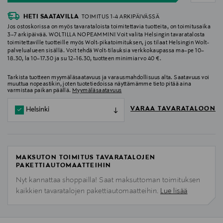
HETI SAATAVILLA
TOIMITUS 1-4 ARKIPÄIVÄSSÄ
Jos ostoskorissa on myös tavarataloista toimitettavia tuotteita, on toimitusaika
3–7 arkipäivää. WOLTILLA NOPEAMMIN! Voit valita Helsingin tavaratalosta
toimitettaville tuotteille myös Wolt-pikatoimituksen, jos tilaat Helsingin Wolt-
palvelualueen sisällä. Voit tehdä Wolt-tilauksia verkkokaupassa ma–pe 10–
18.30, la 10–17.30 ja su 12–16.30, tuotteen minimiarvo 40 €.
Tarkista tuotteen myymäläsaatavuus ja varausmahdollisuus alta. Saatavuus voi
muuttua nopeastikin, joten tuotetiedoissa näyttämämme tieto pitää aina
varmistaa paikan päällä.
Myymäläsaatavuus
VARAA TAVARATALOON
Helsinki
MAKSUTON TOIMITUS TAVARATALOJEN
PAKETTIAUTOMAATTEIHIN
Nyt kannattaa shoppailla! Saat maksuttoman toimituksen
kaikkien tavaratalojen pakettiautomaatteihin.
Lue lisää