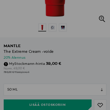
MANTLE
The Extreme Cream -voide
20% Alennus
Discounted Price
39,00 €
MyStockmann-hinta
Original Price
49,00 €
Norm.
780,00 €/1l
980,00 €/1l
null
null
LISÄÄ OSTOSKORIIN