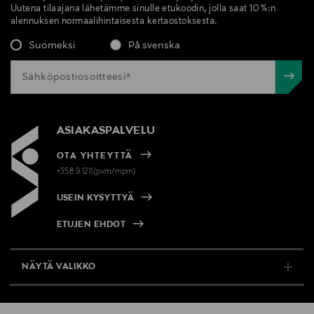
Avainsanat
Uutena tilaajana lähetämme sinulle etukoodin, jolla saat 10 %:n
alennuksen normaalihintaisesta kertaostoksesta.
MANTLE, voide, kasvovoide, ihonhoito
Suomeksi
På svenska
ASIAKASPALVELU
OTA YHTEYTTÄ
+358 9 1211(pvm/mpm)
USEIN KYSYTTYÄ
ETUJEN EHDOT
NÄYTÄ VALIKKO
TUKI & INFO