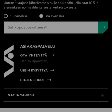
Uutena tilaajana lähetämme sinulle etukoodin, jolla saat 10 %:n
alennuksen normaalihintaisesta kertaostoksesta.
Suomeksi
På svenska
ASIAKASPALVELU
OTA YHTEYTTÄ
+358 9 1211(pvm/mpm)
USEIN KYSYTTYÄ
ETUJEN EHDOT
NÄYTÄ VALIKKO
TUKI & INFO