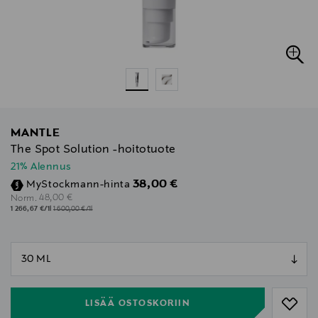
MANTLE
The Spot Solution -hoitotuote
21% Alennus
Discounted Price
38,00 €
MyStockmann-hinta
Original Price
48,00 €
Norm.
1 266,67 €/1l
1 600,00 €/1l
null
null
LISÄÄ OSTOSKORIIN