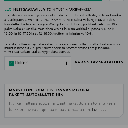
HETI SAATAVILLA
TOIMITUS 1-4 ARKIPÄIVÄSSÄ
Jos ostoskorissa on myös tavarataloista toimitettavia tuotteita, on toimitusaika
3–7 arkipäivää. WOLTILLA NOPEAMMIN! Voit valita Helsingin tavaratalosta
toimitettaville tuotteille myös Wolt-pikatoimituksen, jos tilaat Helsingin Wolt-
palvelualueen sisällä. Voit tehdä Wolt-tilauksia verkkokaupassa ma–pe 10–
18.30, la 10–17.30 ja su 12–16.30, tuotteen minimiarvo 40 €.
Tarkista tuotteen myymäläsaatavuus ja varausmahdollisuus alta. Saatavuus voi
muuttua nopeastikin, joten tuotetiedoissa näyttämämme tieto pitää aina
varmistaa paikan päällä.
Myymäläsaatavuus
VARAA TAVARATALOON
Helsinki
MAKSUTON TOIMITUS TAVARATALOJEN
PAKETTIAUTOMAATTEIHIN
Nyt kannattaa shoppailla! Saat maksuttoman toimituksen
kaikkien tavaratalojen pakettiautomaatteihin.
Lue lisää