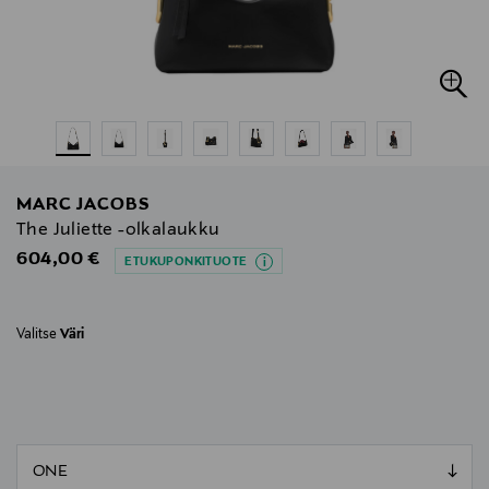
MARC JACOBS
The Juliette -olkalaukku
Original Price
604,00 €
ETUKUPONKITUOTE
Valitse
Väri
null
null