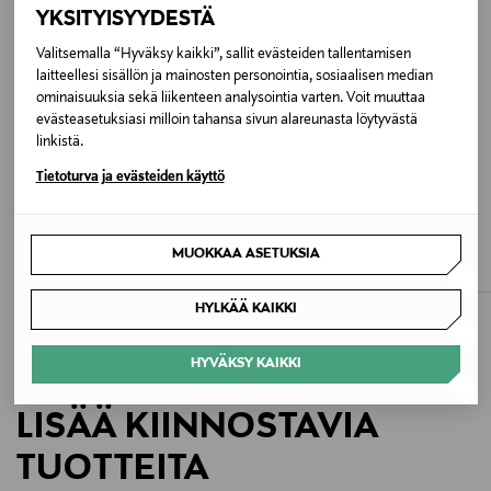
YKSITYISYYDESTÄ
Väri
Valitsemalla “Hyväksy kaikki”, sallit evästeiden tallentamisen
001 BLACK
laitteellesi sisällön ja mainosten personointia, sosiaalisen median
ominaisuuksia sekä liikenteen analysointia varten. Voit muuttaa
evästeasetuksiasi milloin tahansa sivun alareunasta löytyvästä
Koko
linkistä.
ONE
Tietoturva ja evästeiden käyttö
ETUKUPONKITUOTE
ETUKUPONKITUOTE
Valmistusmaa
MARC JACOBS
MARC JACOBS
The Mini Bag -olkalaukku
The Crossbody -olkalaukku
MUOKKAA ASETUKSIA
Filippiinit
Original Price
Original Price
225,00 €
295,00 €
HYLKÄÄ KAIKKI
Valmistajan tuotenumero
2P6HCR007H01
HYVÄKSY KAIKKI
Valmistaja
LISÄÄ KIINNOSTAVIA
Marc Jacobs International France
TUOTTEITA
Valmistajan osoite