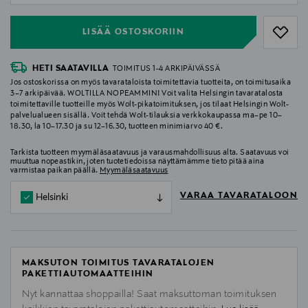
LISÄÄ OSTOSKORIIN
HETI SAATAVILLA
TOIMITUS 1-4 ARKIPÄIVÄSSÄ
Jos ostoskorissa on myös tavarataloista toimitettavia tuotteita, on toimitusaika
3–7 arkipäivää. WOLTILLA NOPEAMMIN! Voit valita Helsingin tavaratalosta
toimitettaville tuotteille myös Wolt-pikatoimituksen, jos tilaat Helsingin Wolt-
palvelualueen sisällä. Voit tehdä Wolt-tilauksia verkkokaupassa ma–pe 10–
18.30, la 10–17.30 ja su 12–16.30, tuotteen minimiarvo 40 €.
Tarkista tuotteen myymäläsaatavuus ja varausmahdollisuus alta. Saatavuus voi
muuttua nopeastikin, joten tuotetiedoissa näyttämämme tieto pitää aina
varmistaa paikan päällä.
Myymäläsaatavuus
VARAA TAVARATALOON
Helsinki
MAKSUTON TOIMITUS TAVARATALOJEN
PAKETTIAUTOMAATTEIHIN
Nyt kannattaa shoppailla! Saat maksuttoman toimituksen