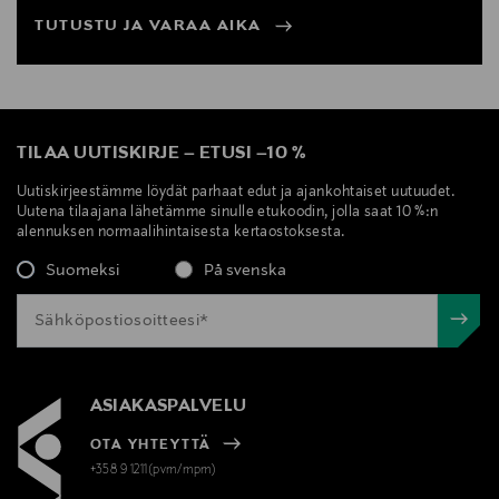
TUTUSTU JA VARAA AIKA
TILAA UUTISKIRJE
–
ETUSI
–
10 %
Uutiskirjeestämme löydät parhaat edut ja ajankohtaiset uutuudet.
Uutena tilaajana lähetämme sinulle etukoodin, jolla saat 10 %:n
alennuksen normaalihintaisesta kertaostoksesta.
Suomeksi
På svenska
ASIAKASPALVELU
OTA YHTEYTTÄ
+358 9 1211(pvm/mpm)