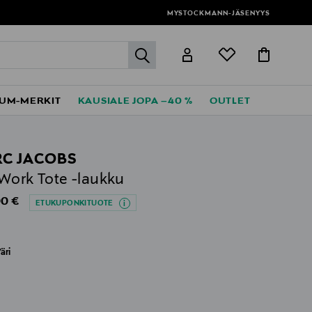
MYSTOCKMANN-JÄSENYYS
label.header.go
UM-MERKIT
KAUSIALE JOPA –40 %
OUTLET
C JACOBS
Work Tote -laukku
al Price
0 €
ETUKUPONKITUOTE
äri