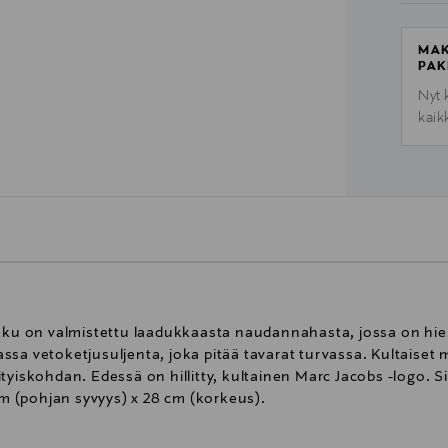
MAK
PAK
Nyt 
kaik
ukku on valmistettu laadukkaasta naudannahasta, jossa on hi
sa vetoketjusuljenta, joka pitää tavarat turvassa. Kultaiset m
tyiskohdan. Edessä on hillitty, kultainen Marc Jacobs -logo. Si
 cm (pohjan syvyys) x 28 cm (korkeus).