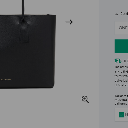
2 as
n
ONE
n
H
Jos ostos
arkipäiv
toimitett
palvelua
la 10–17
Tarkista
muuttua 
paikan p
H