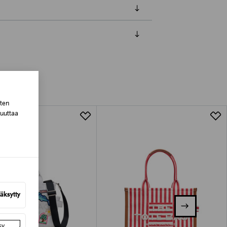
luessa tuotteen vastaanottamisesta.
tuotteen koosta riippuen
sten
lla valittuun osoitteeseen.
muuttaa
äksytty
sy