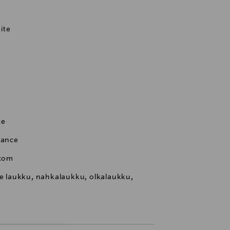
ite
ce
rance
.com
te laukku, nahkalaukku, olkalaukku,