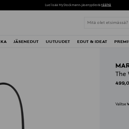
Lue lisää MyStockmann-jäsenyydestä
täältä
KKA
JÄSENEDUT
UUTUUDET
EDUT & IDEAT
PREMI
MAR
The 
Origin
499,0
Valitse
V