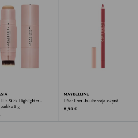
SIA
MAYBELLINE
Hills Stick Highlighter -
Lifter Liner -huultenrajauskynä
spuikko 8 g
Original Price
8,90 €
 Price
€