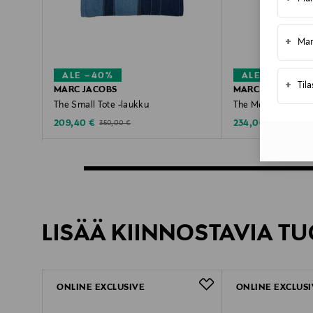
+
Mar
ALE –40%
ALE –41%
+
Til
MARC JACOBS
MARC JACOBS
The Small Tote -laukku
The Medium Tote -
Discounted Price
Discounted Price
Original Price
Original Pr
209,40 €
234,00 €
350,00 €
395,00 €
LISÄÄ KIINNOSTAVIA TU
ONLINE EXCLUSIVE
ONLINE EXCLUSI