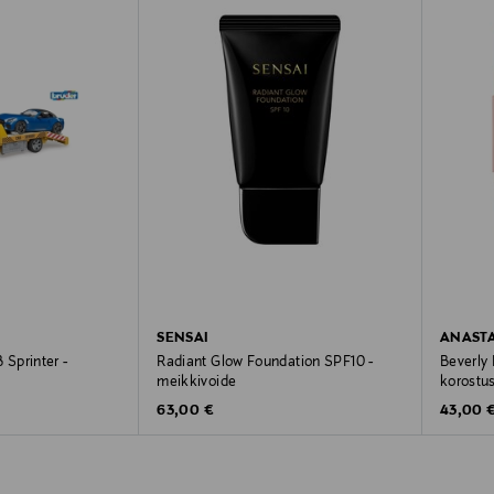
SENSAI
ANASTA
Sprinter -
Radiant Glow Foundation SPF10 -
Beverly 
meikkivoide
korostu
Original Price
Original
63,00 €
43,00 