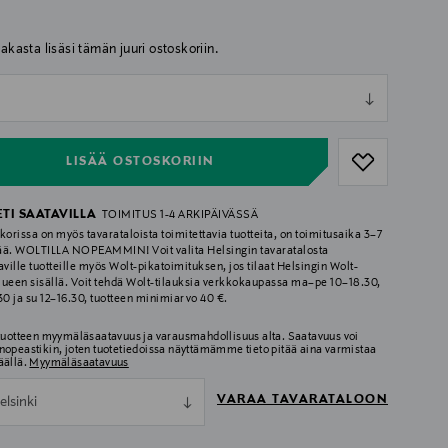
iakasta lisäsi tämän juuri ostoskoriin.
ull
ull
LISÄÄ OSTOSKORIIN
ETI SAATAVILLA
TOIMITUS 1-4 ARKIPÄIVÄSSÄ
korissa on myös tavarataloista toimitettavia tuotteita, on toimitusaika 3–7
ää. WOLTILLA NOPEAMMIN! Voit valita Helsingin tavaratalosta
aville tuotteille myös Wolt-pikatoimituksen, jos tilaat Helsingin Wolt-
lueen sisällä. Voit tehdä Wolt-tilauksia verkkokaupassa ma–pe 10–18.30,
.30 ja su 12–16.30, tuotteen minimiarvo 40 €.
 tuotteen myymäläsaatavuus ja varausmahdollisuus alta. Saatavuus voi
nopeastikin, joten tuotetiedoissa näyttämämme tieto pitää aina varmistaa
äällä.
Myymäläsaatavuus
VARAA TAVARATALOON
elsinki