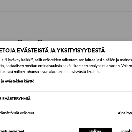
0,00 €
inen tilaukseesi. Voit palauttaa tilaamasi tuotteen 30 vuorokauden ku
0,00 € – 4,90 €
rvitse ilmoittaa palautuksesta etukäteen.
ÖS NÄISTÄ
7,90 €–50,00 € kuljetusyhtiöstä ja 
IETOJA EVÄSTEISTÄ JA YKSITYISYYDESTÄ
la “Hyväksy kaikki”, sallit evästeiden tallentamisen laitteellesi sisällön ja maino
Alk. 6,90 €, kun toimitus on saatavi
tia, sosiaalisen median ominaisuuksia sekä liikenteen analysointia varten. Voit 
uksiasi milloin tahansa sivun alareunasta löytyvästä linkistä.
 ja evästeiden käyttö
SE EVÄSTERYHMIÄ
ttämättömät evästeet
Aina hyv
autusevästeet
Hylkää
Hyväk