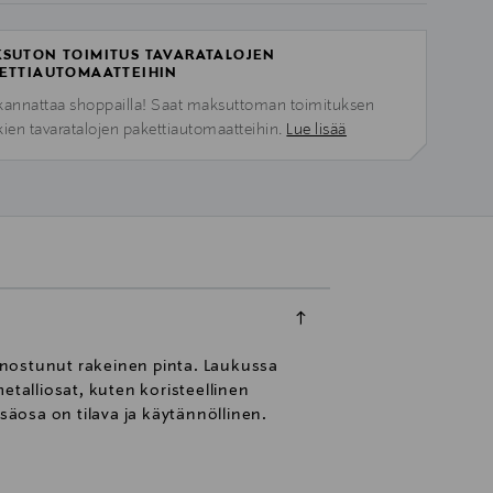
SUTON TOIMITUS TAVARATALOJEN
ETTIAUTOMAATTEIHIN
kannattaa shoppailla! Saat maksuttoman toimituksen
kien tavaratalojen pakettiautomaatteihin.
Lue lisää
enostunut rakeinen pinta. Laukussa
etalliosat, kuten koristeellinen
säosa on tilava ja käytännöllinen.