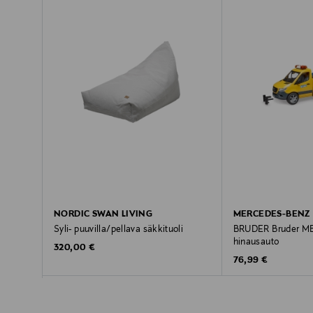
NORDIC SWAN LIVING
MERCEDES-BENZ
Syli- puuvilla/pellava säkkituoli
BRUDER Bruder MB 
hinausauto
Original Price
320,00 €
Original Price
76,99 €