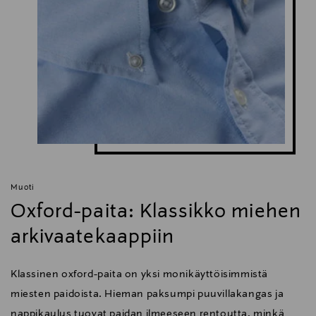
Muoti
Oxford-paita: Klassikko miehen
arkivaatekaappiin
Klassinen oxford-paita on yksi monikäyttöisimmistä
miesten paidoista. Hieman paksumpi puuvillakangas ja
nappikaulus tuovat paidan ilmeeseen rentoutta, minkä