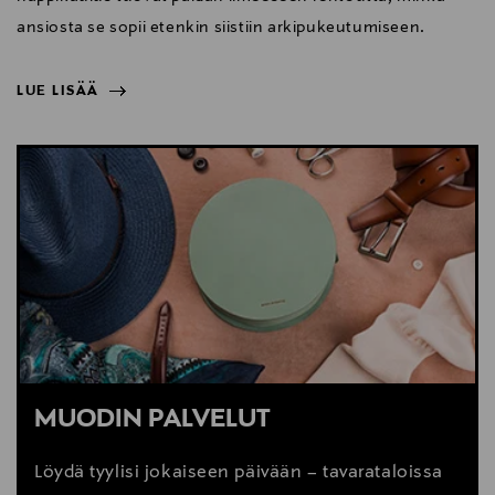
ansiosta se sopii etenkin siistiin arkipukeutumiseen.
LUE LISÄÄ
NÄYTÄ VÄHEMMÄN
LUE LISÄÄ
MUODIN PALVELUT
Löydä tyylisi jokaiseen päivään – tavarataloissa