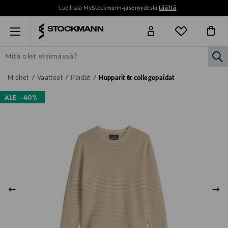
Lue lisää MyStockmann-jäsenyydestä
täältä
Menu
la
ETSI KAIKKI
NAISET
MIEHET
LAPSET
KOTI
KOSMETIIK
Miehet
Vaatteet
Paidat
Hupparit & collegepaidat
ALE –40%