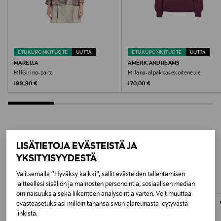
Valmistusmaa
Intia
ETUKUPONKITUOTE
UUTTA
ETUKUPONKITUOTE
UUTTA
Valmistajan tuotenumero
MARELLA
AMERICANDREAMS
MllGirino-paita
Milana-alpakkasekoiteneule
M22504160238
Original Price
Original Price
199,90 €
170,00 €
Valmistaja
Marc O'Polo Einzelhandels GmbH
Valmistajan osoite
LISÄTIETOJA EVÄSTEISTÄ JA
LISÄÄ KIINNOSTAVIA
YKSITYISYYDESTÄ
Hofgartenstraße 1, 83071 Stephanskirchen, Germany
TUOTTEITA
Valitsemalla “Hyväksy kaikki”, sallit evästeiden tallentamisen
Digitaalinen osoite
laitteellesi sisällön ja mainosten personointia, sosiaalisen median
ominaisuuksia sekä liikenteen analysointia varten. Voit muuttaa
service@marc-o-polo.com
evästeasetuksiasi milloin tahansa sivun alareunasta löytyvästä
linkistä.