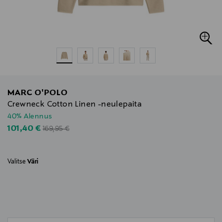
MARC O'POLO
Crewneck Cotton Linen -neulepaita
40% Alennus
Original Price
Discounted Price
101,40 €
169,95 €
Valitse
Väri