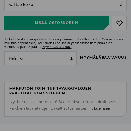
null
null
LISÄÄ OSTOSKORIIN
Tarkista tuotteen myymäläsaatavuus ja varausmahdollisuus alta. Saatavuus voi
muuttua nopeastikin, joten tuotetiedoissa näyttämämme tieto pitää aina
varmistaa paikan päällä.
Myymäläsaatavuus
MYYMÄLÄSAATAVUUS
Helsinki
MAKSUTON TOIMITUS TAVARATALOJEN
PAKETTIAUTOMAATTEIHIN
Nyt kannattaa shoppailla! Saat maksuttoman toimituksen
kaikkien tavaratalojen pakettiautomaatteihin.
Lue lisää