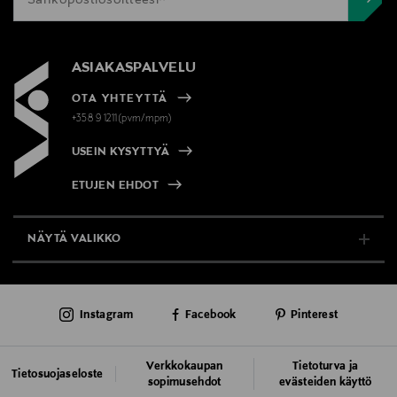
ASIAKASPALVELU
OTA YHTEYTTÄ
+358 9 1211(pvm/mpm)
USEIN KYSYTTYÄ
ETUJEN EHDOT
NÄYTÄ VALIKKO
TUKI & INFO
Instagram
Facebook
Pinterest
AJANKOHTAISTA
PALVELUT
Verkkokaupan
Tietoturva ja
Tietosuojaseloste
sopimusehdot
evästeiden käyttö