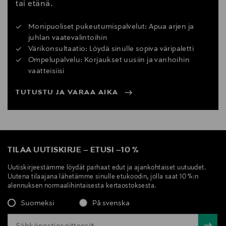
tai etänä.
Monipuoliset pukeutumispalvelut: Apua arjen ja
juhlan vaatevalintoihin
Värikonsultaatio: Löydä sinulle sopiva väripaletti
Ompelupalvelu: Korjaukset uusiin ja vanhoihin
vaatteisiisi
TUTUSTU JA VARAA AIKA
TILAA UUTISKIRJE
–
ETUSI
–
10 %
Uutiskirjeestämme löydät parhaat edut ja ajankohtaiset uutuudet.
Uutena tilaajana lähetämme sinulle etukoodin, jolla saat 10 %:n
alennuksen normaalihintaisesta kertaostoksesta.
Suomeksi
På svenska