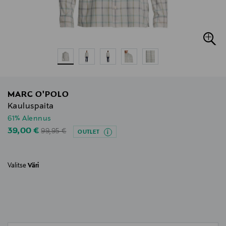
MARC O'POLO
Kauluspaita
61% Alennus
Original Price
Discounted Price
39,00 €
99,95 €
OUTLET
Valitse
Väri