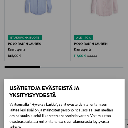
Väri
MULTI/ EUCALYPTUS W42
Valmistusmaa
Intia
ETUKUPONKITUOTE
ALE –40%
POLO RALPH LAUREN
POLO RALPH LAUREN
Kauluspaita
Kauluspaita
Valmistajan tuotenumero
Original Price
Discounted Price
Original Price
145,00 €
117,00 €
195,00 €
526 7245 42108
Valmistaja
Marc O'Polo Einzelhandels GmbH
LISÄTIETOJA EVÄSTEISTÄ JA
LISÄÄ KIINNOSTAVIA
YKSITYISYYDESTÄ
Valmistajan osoite
TUOTTEITA
Valitsemalla “Hyväksy kaikki”, sallit evästeiden tallentamisen
Hofgartenstraße 1, 83071 Stephanskirchen, Germany
laitteellesi sisällön ja mainosten personointia, sosiaalisen median
ominaisuuksia sekä liikenteen analysointia varten. Voit muuttaa
Digitaalinen osoite
evästeasetuksiasi milloin tahansa sivun alareunasta löytyvästä
linkistä.