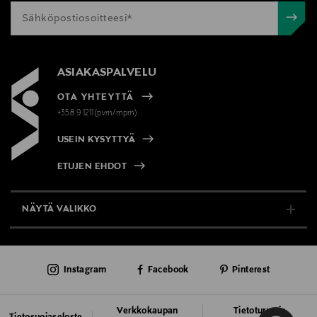
ASIAKASPALVELU
OTA YHTEYTTÄ
+358 9 1211(pvm/mpm)
USEIN KYSYTTYÄ
ETUJEN EHDOT
NÄYTÄ VALIKKO
TUKI & INFO
Instagram
Facebook
Pinterest
AJANKOHTAISTA
PALVELUT
Verkkokaupan
Tietoturva ja