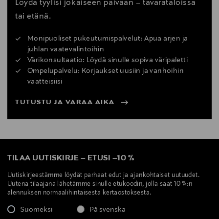
Löydä tyylisi jokaiseen päivään – tavarataloissa
tai etänä.
Monipuoliset pukeutumispalvelut: Apua arjen ja
juhlan vaatevalintoihin
Värikonsultaatio: Löydä sinulle sopiva väripaletti
Ompelupalvelu: Korjaukset uusiin ja vanhoihin
vaatteisiisi
TUTUSTU JA VARAA AIKA
TILAA UUTISKIRJE
–
ETUSI
–
10 %
Uutiskirjeestämme löydät parhaat edut ja ajankohtaiset uutuudet.
Uutena tilaajana lähetämme sinulle etukoodin, jolla saat 10 %:n
alennuksen normaalihintaisesta kertaostoksesta.
Suomeksi
På svenska