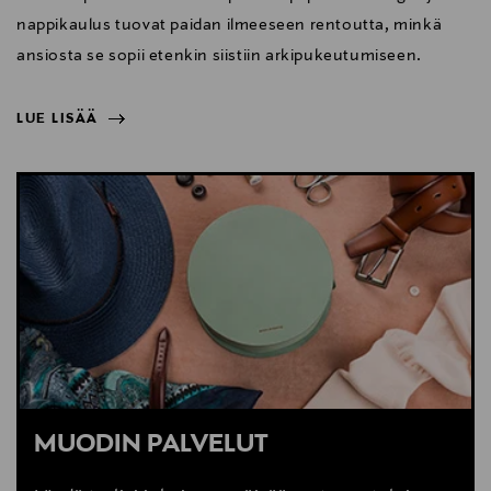
nappikaulus tuovat paidan ilmeeseen rentoutta, minkä
ansiosta se sopii etenkin siistiin arkipukeutumiseen.
LUE LISÄÄ
NÄYTÄ VÄHEMMÄN
LUE LISÄÄ
MUODIN PALVELUT