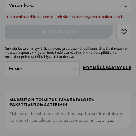
null
null
Ei saatavilla verkkokaupasta. Tarkista tuotteen myymäläsaatavuus alta.
EI SAATAVILLA
Tarkista tuotteen myymäläsaatavuus ja varausmahdollisuus alta. Saatavuus voi
muuttua nopeastikin, joten tuotetiedoissa näyttämämme tieto pitää aina
varmistaa paikan päällä.
Myymäläsaatavuus
MYYMÄLÄSAATAVUUS
Helsinki
MAKSUTON TOIMITUS TAVARATALOJEN
PAKETTIAUTOMAATTEIHIN
Nyt kannattaa shoppailla! Saat maksuttoman toimituksen
kaikkien tavaratalojen pakettiautomaatteihin.
Lue lisää