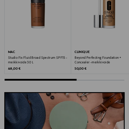
MAC
CLINIQUE
Studio Fix Fluid Broad Spectrum SPF15 -
Beyond Perfecting Foundation +
meikkivoide 30 L
Concealer -meikkivoide
Original Price
Original Price
48,00 €
50,00 €