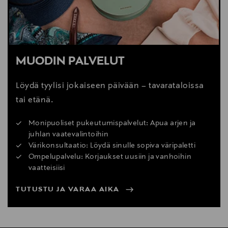
MUODIN PALVELUT
Löydä tyylisi jokaiseen päivään – tavarataloissa
tai etänä.
Monipuoliset pukeutumispalvelut: Apua arjen ja
juhlan vaatevalintoihin
Värikonsultaatio: Löydä sinulle sopiva väripaletti
Ompelupalvelu: Korjaukset uusiin ja vanhoihin
vaatteisiisi
TUTUSTU JA VARAA AIKA