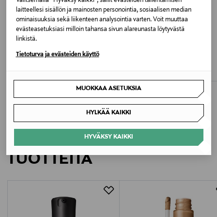
Valitsemalla “Hyväksy kaikki”, sallit evästeiden tallentamisen
Valmistaja
laitteellesi sisällön ja mainosten personointia, sosiaalisen median
Marc O'Polo Einzelhandels GmbH
ominaisuuksia sekä liikenteen analysointia varten. Voit muuttaa
evästeasetuksiasi milloin tahansa sivun alareunasta löytyvästä
linkistä.
Valmistajan osoite
ALE –35%
ETUKUPONKITUOTE
NAKOA
MARC O'POLO
Tietoturva ja evästeiden käyttö
Hofgartenstraße 1, 83071 Stephanskirchen, Germany
Ariela Dress, Amber
Jakardikuvioitu huivi
Discounted Price
Original Price
Original Price
97,43 €
69,95 €
149,90 €
Digitaalinen osoite
MUOKKAA ASETUKSIA
service@marc-o-polo.com
HYLKÄÄ KAIKKI
Avainsanat
LISÄÄ KIINNOSTAVIA
Marc O'Polo, mekko, kuviollinen mekko,
HYVÄKSY KAIKKI
luomupuuvilla, kukkamekko
TUOTTEITA