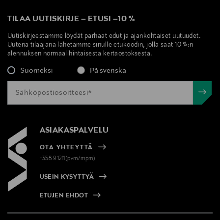
TILAA UUTISKIRJE
–
ETUSI
–
10 %
Uutiskirjeestämme löydät parhaat edut ja ajankohtaiset uutuudet.
Uutena tilaajana lähetämme sinulle etukoodin, jolla saat 10 %:n
alennuksen normaalihintaisesta kertaostoksesta.
Suomeksi
På svenska
ASIAKASPALVELU
OTA YHTEYTTÄ
+358 9 1211(pvm/mpm)
USEIN KYSYTTYÄ
ETUJEN EHDOT