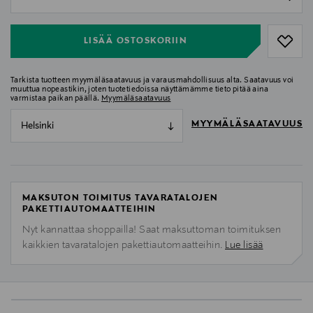
null
LISÄÄ OSTOSKORIIN
Tarkista tuotteen myymäläsaatavuus ja varausmahdollisuus alta. Saatavuus voi
muuttua nopeastikin, joten tuotetiedoissa näyttämämme tieto pitää aina
varmistaa paikan päällä.
Myymäläsaatavuus
MYYMÄLÄSAATAVUUS
Helsinki
MAKSUTON TOIMITUS TAVARATALOJEN
PAKETTIAUTOMAATTEIHIN
Nyt kannattaa shoppailla! Saat maksuttoman toimituksen
kaikkien tavaratalojen pakettiautomaatteihin.
Lue lisää