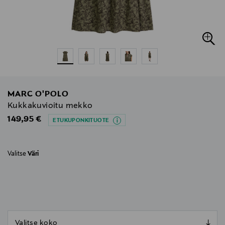
MARC O'POLO
Kukkakuvioitu mekko
Original Price
149,95 €
ETUKUPONKITUOTE
Valitse
Väri
null