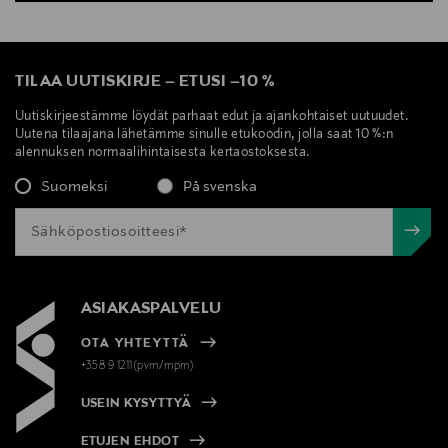
TILAA UUTISKIRJE
–
ETUSI
–
10 %
Uutiskirjeestämme löydät parhaat edut ja ajankohtaiset uutuudet.
Uutena tilaajana lähetämme sinulle etukoodin, jolla saat 10 %:n
alennuksen normaalihintaisesta kertaostoksesta.
Suomeksi
På svenska
ASIAKASPALVELU
OTA YHTEYTTÄ
+358 9 1211(pvm/mpm)
USEIN KYSYTTYÄ
ETUJEN EHDOT