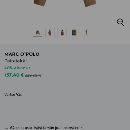
MARC O'POLO
Paitatakki
40% Alennus
Original Price
Discounted Price
137,40 €
229,95 €
Valitse
Väri
64 asiakasta lisäsi tämän juuri ostoskoriin.