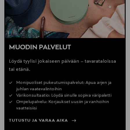
MUODIN PALVELUT
Löydä tyylisi jokaiseen päivään – tavarataloissa
tai etänä.
Monipuoliset pukeutumispalvelut: Apua arjen ja
juhlan vaatevalintoihin
Värikonsultaatio: Löydä sinulle sopiva väripaletti
Ompelupalvelu: Korjaukset uusiin ja vanhoihin
vaatteisiisi
TUTUSTU JA VARAA AIKA