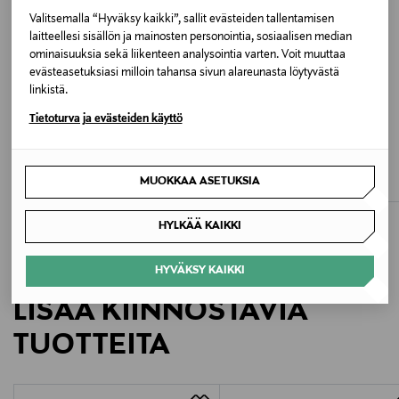
Väri
Valitsemalla “Hyväksy kaikki”, sallit evästeiden tallentamisen
laitteellesi sisällön ja mainosten personointia, sosiaalisen median
1972 BURNT BROWN
ominaisuuksia sekä liikenteen analysointia varten. Voit muuttaa
evästeasetuksiasi milloin tahansa sivun alareunasta löytyvästä
linkistä.
Valmistusmaa
Tietoturva ja evästeiden käyttö
Vietnam
ALE –41%
ETUKUPONKITUOTE
CALVIN KLEIN JEANS
MARC O'POLO
Valmistajan tuotenumero
Oversized Vintage Bell -paita
Raidallinen neulepusero
MUOKKAA ASETUKSIA
Discounted Price
Original Price
Original Price
59,40 €
115,95 €
99,90 €
50000140230
HYLKÄÄ KAIKKI
Valmistaja
Marc O'Polo Einzelhandels GmbH
HYVÄKSY KAIKKI
LISÄÄ KIINNOSTAVIA
Valmistajan osoite
TUOTTEITA
Hofgartenstraße 1, 83071 Stephanskirchen, Germany
Digitaalinen osoite