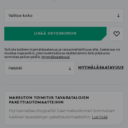
null
null
LISÄÄ OSTOSKORIIN
Tarkista tuotteen myymäläsaatavuus ja varausmahdollisuus alta. Saatavuus voi
muuttua nopeastikin, joten tuotetiedoissa näyttämämme tieto pitää aina
varmistaa paikan päällä.
Myymäläsaatavuus
MYYMÄLÄSAATAVUUS
Helsinki
MAKSUTON TOIMITUS TAVARATALOJEN
PAKETTIAUTOMAATTEIHIN
Nyt kannattaa shoppailla! Saat maksuttoman toimituksen
kaikkien tavaratalojen pakettiautomaatteihin.
Lue lisää