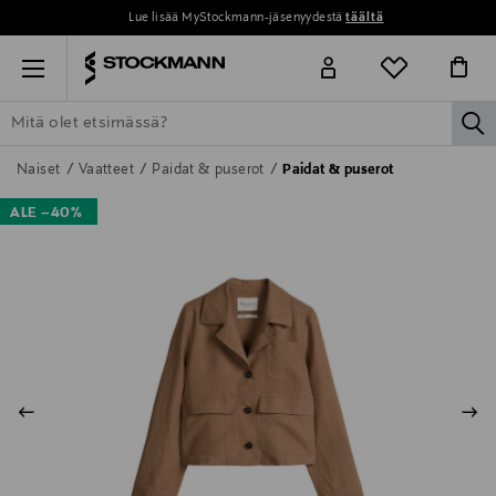
Lue lisää MyStockmann-jäsenyydestä
täältä
Menu
la
ETSI KAIKKI
NAISET
MIEHET
LAPSET
KOTI
KOSMETIIK
Naiset
Vaatteet
Paidat & puserot
Paidat & puserot
ALE –40%