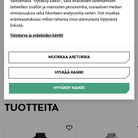
Valitsemalla “Hyväksy kaikki”, sallit evästeiden tallentamisen
laitteellesi sisällön ja mainosten personointia, sosiaalisen median
Valmistusmaa
ominaisuuksia sekä liikenteen analysointia varten. Voit muuttaa
evästeasetuksiasi milloin tahansa sivun alareunasta löytyvästä
Intia
linkistä.
ALE –40%
ETUKUPONKITUOTE
Tietoturva ja evästeiden käyttö
Valmistajan tuotenumero
CONSTRUE
SAMSOE SAMSOE
Malaga-pellavasekoitehousut
SaPaulo-kevyttakki
M22300257020
Discounted Price
Original Price
Original Price
47,90 €
250,00 €
79,90 €
MUOKKAA ASETUKSIA
Valmistaja
HYLKÄÄ KAIKKI
Marc O'Polo Einzelhandels GmbH
HYVÄKSY KAIKKI
Valmistajan osoite
LISÄÄ KIINNOSTAVIA
Hofgartenstraße 1, 83071 Stephanskirchen, Germany
TUOTTEITA
Digitaalinen osoite
service@marc-o-polo.com