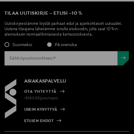
TILAA UUTISKIRJE
–
ETUSI
–
10 %
Uutiskirjeestämme löydät parhaat edut ja ajankohtaiset uutuudet.
Uutena tilaajana lähetämme sinulle etukoodin, jolla saat 10 %:n
alennuksen normaalihintaisesta kertaostoksesta.
Suomeksi
På svenska
ASIAKASPALVELU
OTA YHTEYTTÄ
+358 9 1211(pvm/mpm)
USEIN KYSYTTYÄ
ETUJEN EHDOT