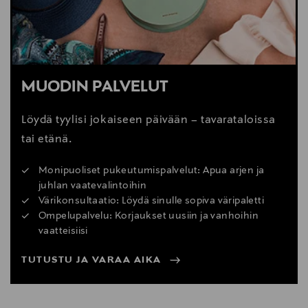
MUODIN PALVELUT
Löydä tyylisi jokaiseen päivään – tavarataloissa
tai etänä.
Monipuoliset pukeutumispalvelut: Apua arjen ja
juhlan vaatevalintoihin
Värikonsultaatio: Löydä sinulle sopiva väripaletti
Ompelupalvelu: Korjaukset uusiin ja vanhoihin
vaatteisiisi
TUTUSTU JA VARAA AIKA