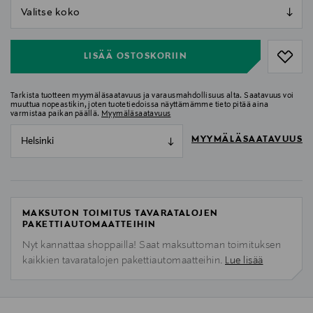
null
null
LISÄÄ OSTOSKORIIN
Tarkista tuotteen myymäläsaatavuus ja varausmahdollisuus alta. Saatavuus voi
muuttua nopeastikin, joten tuotetiedoissa näyttämämme tieto pitää aina
varmistaa paikan päällä.
Myymäläsaatavuus
MYYMÄLÄSAATAVUUS
Helsinki
MAKSUTON TOIMITUS TAVARATALOJEN
PAKETTIAUTOMAATTEIHIN
Nyt kannattaa shoppailla! Saat maksuttoman toimituksen
kaikkien tavaratalojen pakettiautomaatteihin.
Lue lisää