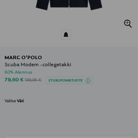
MARC O'POLO
Scuba Modern -collegetakki
60% Alennus
Original Price
Discounted Price
79,60 €
199,95 €
ETUKUPONKITUOTE
Valitse
Väri