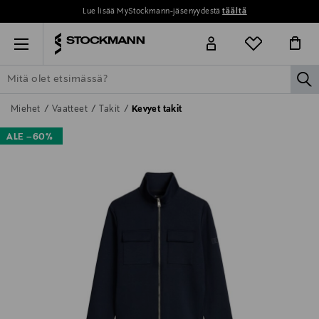
Lue lisää MyStockmann-jäsenyydestä
täältä
Menu
la
ETSI KAIKKI
NAISET
MIEHET
LAPSET
KOTI
KOSMETIIK
Miehet
Vaatteet
Takit
Kevyet takit
ALE –60%