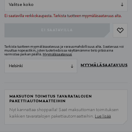
null
null
Ei saatavilla verkkokaupasta. Tarkista tuotteen myymäläsaatavuus alta.
EI SAATAVILLA
Tarkista tuotteen myymäläsaatavuus ja varausmahdollisuus alta. Saatavuus voi
muuttua nopeastikin, joten tuotetiedoissa näyttämämme tieto pitää aina
varmistaa paikan päällä.
Myymäläsaatavuus
MYYMÄLÄSAATAVUUS
Helsinki
MAKSUTON TOIMITUS TAVARATALOJEN
PAKETTIAUTOMAATTEIHIN
Nyt kannattaa shoppailla! Saat maksuttoman toimituksen
kaikkien tavaratalojen pakettiautomaatteihin.
Lue lisää