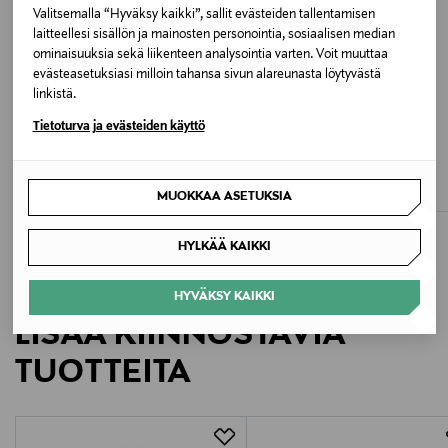
Väri
Valitsemalla “Hyväksy kaikki”, sallit evästeiden tallentamisen
laitteellesi sisällön ja mainosten personointia, sosiaalisen median
1624 UMBRA BROWN
ominaisuuksia sekä liikenteen analysointia varten. Voit muuttaa
evästeasetuksiasi milloin tahansa sivun alareunasta löytyvästä
Valmistusmaa
linkistä.
Intia
Tietoturva ja evästeiden käyttö
ALE –40%
ALE –40%
POLO RALPH LAUREN
POLO RALPH LAUREN
Valmistajan tuotenumero
T-paita
T-paita
Discounted Price
Discounted Price
Original Price
Original Price
53,90 €
53,90 €
MUOKKAA ASETUKSIA
90,00 €
90,00 €
50000100110
HYLKÄÄ KAIKKI
Valmistaja
Marc O'Polo Einzelhandels GmbH
HYVÄKSY KAIKKI
LISÄÄ KIINNOSTAVIA
Valmistajan osoite
TUOTTEITA
Hofgartenstraße 1, 83071 Stephanskirchen, Germany
Digitaalinen osoite