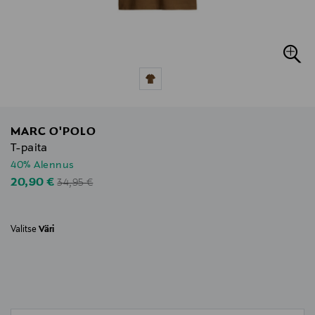
MARC O'POLO
T-paita
40% Alennus
Original Price
Discounted Price
20,90 €
34,95 €
Valitse
Väri