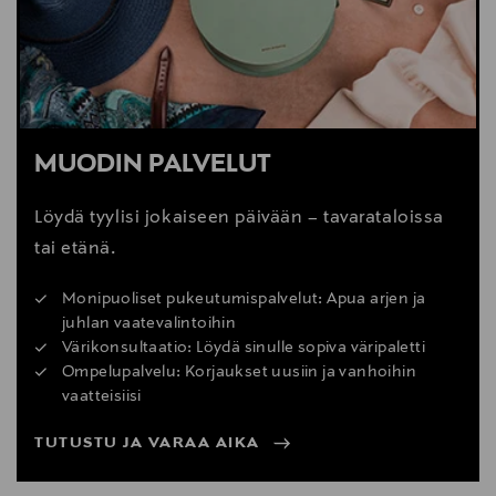
MUODIN PALVELUT
Löydä tyylisi jokaiseen päivään – tavarataloissa
tai etänä.
Monipuoliset pukeutumispalvelut: Apua arjen ja
juhlan vaatevalintoihin
Värikonsultaatio: Löydä sinulle sopiva väripaletti
Ompelupalvelu: Korjaukset uusiin ja vanhoihin
vaatteisiisi
TUTUSTU JA VARAA AIKA