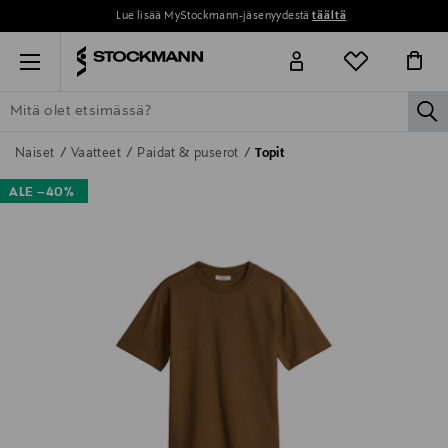
Lue lisää MyStockmann-jäsenyydestä
täältä
Menu
la
ETSI KAIKKI
NAISET
MIEHET
LAPSET
KOTI
KOSMETIIK
Naiset
Vaatteet
Paidat & puserot
Topit
ALE –40%