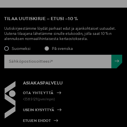
TILAA UUTISKIRJE
–
ETUSI
–
10 %
Uutiskirjeestämme löydät parhaat edut ja ajankohtaiset uutuudet.
Uutena tilaajana lähetämme sinulle etukoodin, jolla saat 10 %:n
alennuksen normaalihintaisesta kertaostoksesta.
Suomeksi
På svenska
ASIAKASPALVELU
OTA YHTEYTTÄ
+358 9 1211(pvm/mpm)
USEIN KYSYTTYÄ
ETUJEN EHDOT