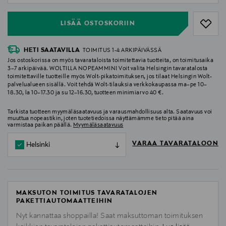
LISÄÄ OSTOSKORIIN
HETI SAATAVILLA
TOIMITUS 1-4 ARKIPÄIVÄSSÄ
Jos ostoskorissa on myös tavarataloista toimitettavia tuotteita, on toimitusaika
3–7 arkipäivää. WOLTILLA NOPEAMMIN! Voit valita Helsingin tavaratalosta
toimitettaville tuotteille myös Wolt-pikatoimituksen, jos tilaat Helsingin Wolt-
palvelualueen sisällä. Voit tehdä Wolt-tilauksia verkkokaupassa ma–pe 10–
18.30, la 10–17.30 ja su 12–16.30, tuotteen minimiarvo 40 €.
Tarkista tuotteen myymäläsaatavuus ja varausmahdollisuus alta. Saatavuus voi
muuttua nopeastikin, joten tuotetiedoissa näyttämämme tieto pitää aina
varmistaa paikan päällä.
Myymäläsaatavuus
VARAA TAVARATALOON
Helsinki
MAKSUTON TOIMITUS TAVARATALOJEN
PAKETTIAUTOMAATTEIHIN
Nyt kannattaa shoppailla! Saat maksuttoman toimituksen