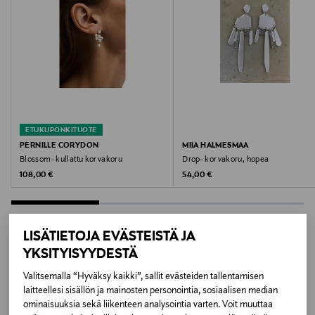
Hoito-ohjeet
Puhdista säännöllisesti pehmeällä liinalla. Vältä
kosketusta kemikaalien, kuten hajuvesien ja
hiuslakan, kanssa.
Väri
ETUKUPONKITUOTE
GLD/AQUA
PERNILLE CORYDON
MIIA HALMESMAA
Blossom- kullattu korvakoru
Drop- korvakoru, hopea
Koko
Original Price
Original Price
108,00 €
54,00 €
ONE
Valmistusmaa
LISÄTIETOJA EVÄSTEISTÄ JA
YKSITYISYYDESTÄ
Kiina
LISÄÄ KIINNOSTAVIA
Valitsemalla “Hyväksy kaikki”, sallit evästeiden tallentamisen
Valmistajan tuotenumero
laitteellesi sisällön ja mainosten personointia, sosiaalisen median
TUOTTEITA
ominaisuuksia sekä liikenteen analysointia varten. Voit muuttaa
16G00622