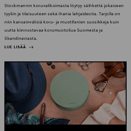
Stockmannin koruvalikoimasta löytyy säihkettä jokaiseen
tyyliin ja tilaisuuteen sekä ihania lahjaideoita. Tarjolla on
niin kansainvälisiä koru- ja muotifanien suosikkeja kuin
uutta kiinnostavaa korumuotoilua Suomesta ja
Skandinaviasta.
LUE LISÄÄ
NÄYTÄ VÄHEMMÄN
LUE LISÄÄ