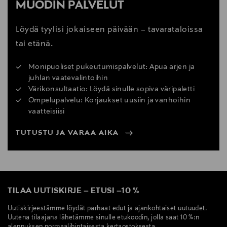
MUODIN PALVELUT
Löydä tyylisi jokaiseen päivään – tavarataloissa
tai etänä.
Monipuoliset pukeutumispalvelut: Apua arjen ja
juhlan vaatevalintoihin
Värikonsultaatio: Löydä sinulle sopiva väripaletti
Ompelupalvelu: Korjaukset uusiin ja vanhoihin
vaatteisiisi
TUTUSTU JA VARAA AIKA
TILAA UUTISKIRJE
–
ETUSI
–
10 %
Uutiskirjeestämme löydät parhaat edut ja ajankohtaiset uutuudet.
Uutena tilaajana lähetämme sinulle etukoodin, jolla saat 10 %:n
alennuksen normaalihintaisesta kertaostoksesta.