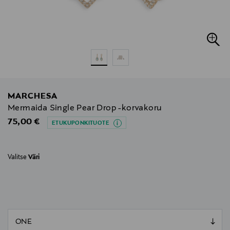
MARCHESA
Mermaida Single Pear Drop -korvakoru
Original Price
75,00 €
ETUKUPONKITUOTE
Valitse
Väri
null
null