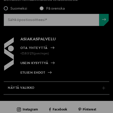
Suomeksi
På svenska
ASIAKASPALVELU
OTA YHTEYTTÄ
+358 9 1211(pvm/mpm)
USEIN KYSYTTYÄ
ETUJEN EHDOT
NÄYTÄ VALIKKO
TUKI & INFO
Instagram
Facebook
Pinterest
AJANKOHTAISTA