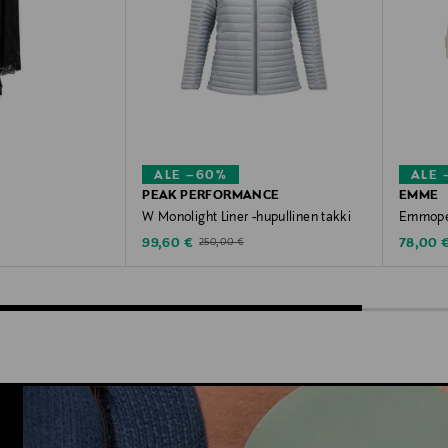
ALE –60%
ALE 
PEAK PERFORMANCE
EMME
W Monolight Liner -hupullinen takki
Emmoper
Discounted Price
Discoun
ce
Original Price
99,60 €
78,00 
250,00 €