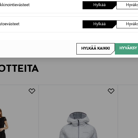
kkinointievästeet
Hylkää
Hyväk
RIL'S
MAREL
ppaat
Siano-toppi
Trenssit
Discounted Price
Original
Original Price
59,40 €
325,00
99,90 €
astoevästeet
Hylkää
Hyväk
HYVÄKSY 
HYLKÄÄ KAIKKI
OTTEITA