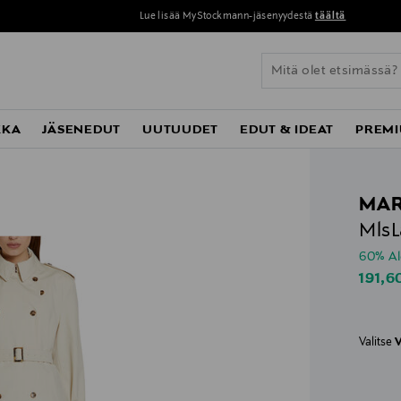
Lue lisää MyStockmann-jäsenyydestä
täältä
KKA
JÄSENEDUT
UUTUUDET
EDUT & IDEAT
PREMI
MAR
MlsL
60% A
Disco
191,6
Valitse
V