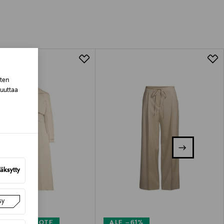
tuotteen koosta riippuen
lla valittuun osoitteeseen.
sten
muuttaa
äksytty
sy
KUPONKITUOTE
ALE –61%