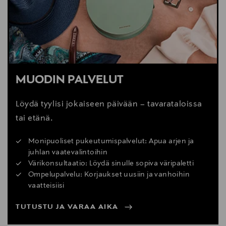
MUODIN PALVELUT
Löydä tyylisi jokaiseen päivään – tavarataloissa
tai etänä.
Monipuoliset pukeutumispalvelut: Apua arjen ja
juhlan vaatevalintoihin
Värikonsultaatio: Löydä sinulle sopiva väripaletti
Ompelupalvelu: Korjaukset uusiin ja vanhoihin
vaatteisiisi
TUTUSTU JA VARAA AIKA