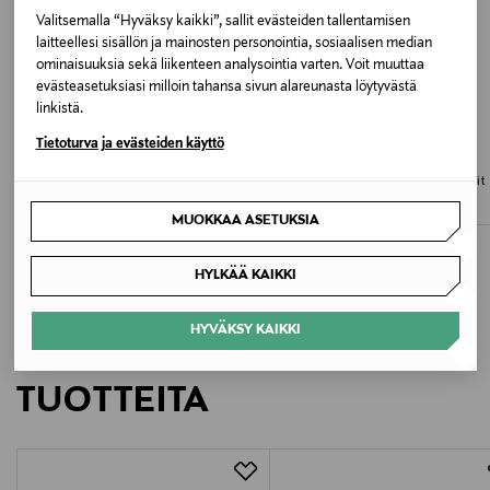
Valitsemalla “Hyväksy kaikki”, sallit evästeiden tallentamisen
laitteellesi sisällön ja mainosten personointia, sosiaalisen median
Pesulämpötila
ominaisuuksia sekä liikenteen analysointia varten. Voit muuttaa
30 °C
evästeasetuksiasi milloin tahansa sivun alareunasta löytyvästä
linkistä.
Väri
ETUKUPONKITUOTE
ALE –40%
Tietoturva ja evästeiden käyttö
CHANTELLE
MARIE JO
CRP CRYSTAL PINK
Soft Stretch Padded -rintaliivit
Avero Padded Heartshape-rintaliivit
Original Price
Discounted Price
Original Price
66,00 €
63,00 €
105,00 €
MUOKKAA ASETUKSIA
Valmistusmaa
Kiina
HYLKÄÄ KAIKKI
Valmistajan tuotenumero
HYVÄKSY KAIKKI
LISÄÄ KIINNOSTAVIA
102926
TUOTTEITA
Valmistaja
Van de Velde NV