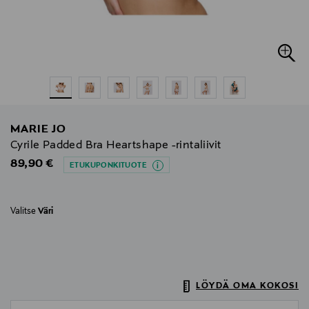
MARIE JO
Cyrile Padded Bra Heartshape -rintaliivit
Original Price
89,90 €
ETUKUPONKITUOTE
Valitse
Väri
LÖYDÄ OMA KOKOSI