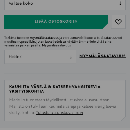
null
null
LISÄÄ OSTOSKORIIN
Tarkista tuotteen myymäläsaatavuus ja varausmahdollisuus alta. Saatavuus voi
muuttua nopeastikin, joten tuotetiedoissa näyttämämme tieto pitää aina
varmistaa paikan päällä.
Myymäläsaatavuus
MYYMÄLÄSAATAVUUS
Helsinki
KAUNIITA VÄREJÄ & KATSEENVANGITSEVIA
YKSITYISKOHTIA
Marie Jo tunnetaan täydellisesti istuvista alusasuistaan.
Mallisto on tulvillaan kauniiita värejä ja katseenvangitsevia
yksityiskohtia.
Tutustu uutuuskuvastoon