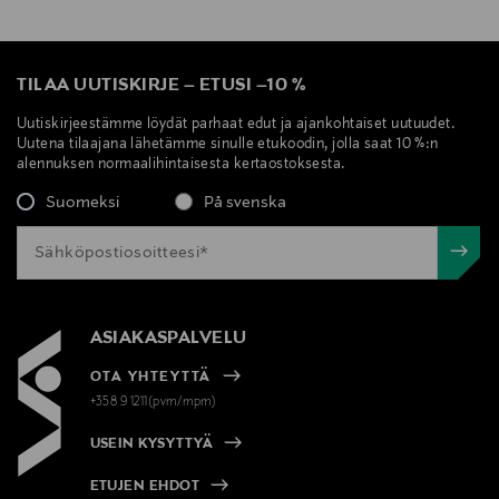
TILAA UUTISKIRJE
–
ETUSI
–
10 %
Uutiskirjeestämme löydät parhaat edut ja ajankohtaiset uutuudet.
Uutena tilaajana lähetämme sinulle etukoodin, jolla saat 10 %:n
alennuksen normaalihintaisesta kertaostoksesta.
Suomeksi
På svenska
ASIAKASPALVELU
OTA YHTEYTTÄ
+358 9 1211(pvm/mpm)
USEIN KYSYTTYÄ
ETUJEN EHDOT