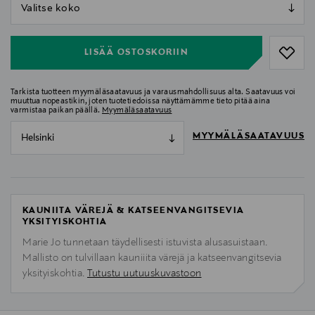
null
null
LISÄÄ OSTOSKORIIN
Tarkista tuotteen myymäläsaatavuus ja varausmahdollisuus alta. Saatavuus voi
muuttua nopeastikin, joten tuotetiedoissa näyttämämme tieto pitää aina
varmistaa paikan päällä.
Myymäläsaatavuus
MYYMÄLÄSAATAVUUS
Helsinki
KAUNIITA VÄREJÄ & KATSEENVANGITSEVIA
YKSITYISKOHTIA
Marie Jo tunnetaan täydellisesti istuvista alusasuistaan.
Mallisto on tulvillaan kauniiita värejä ja katseenvangitsevia
yksityiskohtia.
Tutustu uutuuskuvastoon