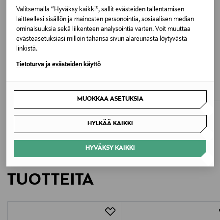
CHARCOAL (MUSTA)
Valitsemalla “Hyväksy kaikki”, sallit evästeiden tallentamisen
laitteellesi sisällön ja mainosten personointia, sosiaalisen median
Valmistusmaa
ominaisuuksia sekä liikenteen analysointia varten. Voit muuttaa
evästeasetuksiasi milloin tahansa sivun alareunasta löytyvästä
Kiina
linkistä.
ETUKUPONKITUOTE
ETUKUPONKITUOTE
Tietoturva ja evästeiden käyttö
Valmistajan tuotenumero
MARIE JO
MARIE JO
Avero-rintaliivit
L'aventure Tom -alushousut
0120826
Original Price
Original Price
99,90 €
42,90 €
MUOKKAA ASETUKSIA
Valmistaja
HYLKÄÄ KAIKKI
Van de Velde NV
HYVÄKSY KAIKKI
Valmistajan osoite
LISÄÄ KIINNOSTAVIA
Lageweg 4, 9260 Schellebelle, Belgium
TUOTTEITA
Digitaalinen osoite
contacten@mariejo.com