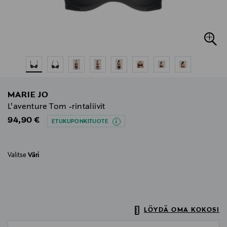
MARIE JO
L'aventure Tom -rintaliivit
Original Price
94,90 €
ETUKUPONKITUOTE
Valitse
Väri
LÖYDÄ OMA KOKOSI