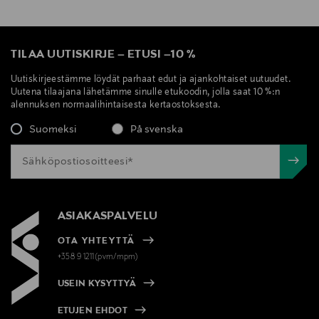
TILAA UUTISKIRJE
–
ETUSI
–
10 %
Uutiskirjeestämme löydät parhaat edut ja ajankohtaiset uutuudet.
Uutena tilaajana lähetämme sinulle etukoodin, jolla saat 10 %:n
alennuksen normaalihintaisesta kertaostoksesta.
Suomeksi
På svenska
ASIAKASPALVELU
OTA YHTEYTTÄ
+358 9 1211(pvm/mpm)
USEIN KYSYTTYÄ
ETUJEN EHDOT