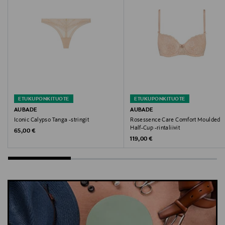
ETUKUPONKITUOTE
ETUKUPONKITUOTE
AUBADE
AUBADE
Iconic Calypso Tanga -stringit
Rosessence Care Comfort Moulded
Half-Cup -rintaliivit
Original Price
65,00 €
Original Price
119,00 €