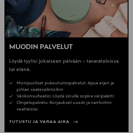
MUODIN PALVELUT
Löydä tyylisi jokaiseen päivään – tavarataloissa
tai etänä.
Monipuoliset pukeutumispalvelut: Apua arjen ja
juhlan vaatevalintoihin
Värikonsultaatio: Löydä sinulle sopiva väripaletti
Ompelupalvelu: Korjaukset uusiin ja vanhoihin
vaatteisiisi
TUTUSTU JA VARAA AIKA