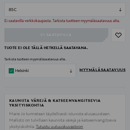
null
null
Ei saatavilla verkkokaupasta. Tarkista tuotteen myymäläsaatavuus alta.
EI SAATAVILLA
TUOTE EI OLE TÄLLÄ HETKELLÄ SAATAVANA.
Tarkista tuotteen myymäläsaatavuus alta.
MYYMÄLÄSAATAVUUS
Helsinki
KAUNIITA VÄREJÄ & KATSEENVANGITSEVIA
YKSITYISKOHTIA
Marie Jo tunnetaan täydellisesti istuvista alusasuistaan.
Mallisto on tulvillaan kauniiita värejä ja katseenvangitsevia
yksityiskohtia.
Tutustu uutuuskuvastoon