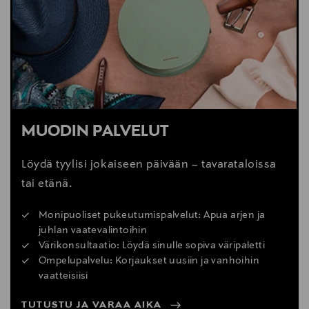
MUODIN PALVELUT
Löydä tyylisi jokaiseen päivään – tavarataloissa
tai etänä.
Monipuoliset pukeutumispalvelut: Apua arjen ja
juhlan vaatevalintoihin
Värikonsultaatio: Löydä sinulle sopiva väripaletti
Ompelupalvelu: Korjaukset uusiin ja vanhoihin
vaatteisiisi
TUTUSTU JA VARAA AIKA