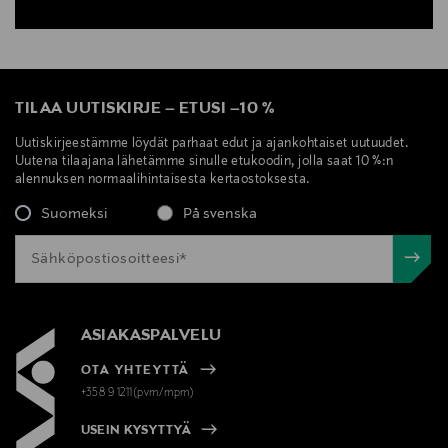
TILAA UUTISKIRJE
–
ETUSI
–
10 %
Uutiskirjeestämme löydät parhaat edut ja ajankohtaiset uutuudet.
Uutena tilaajana lähetämme sinulle etukoodin, jolla saat 10 %:n
alennuksen normaalihintaisesta kertaostoksesta.
Suomeksi
På svenska
ASIAKASPALVELU
OTA YHTEYTTÄ
+358 9 1211(pvm/mpm)
USEIN KYSYTTYÄ