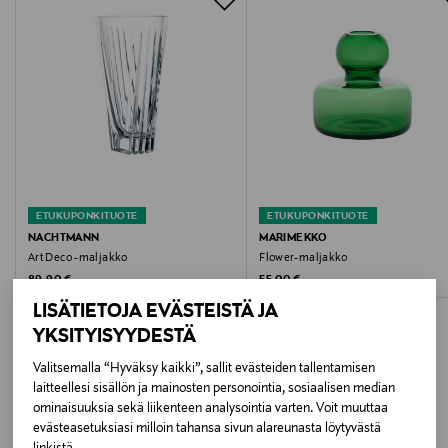
osoitteeseen.
100 % lasi
Hoito-ohjeet
Suositellaan käsinpesua
Väri
LT.BLUE, GREEN
ETUKUPONKITUOTE
ETUKUPONKITUOTE
Koko
NACHTMANN
MARIMEKKO
Art Deco -maljakko
Flower-maljakko
One size
Original Price
Original Price
89,90 €
55,00 €
LISÄTIETOJA EVÄSTEISTÄ JA
Valmistusmaa
YKSITYISYYDESTÄ
Thaimaa
Valitsemalla “Hyväksy kaikki”, sallit evästeiden tallentamisen
laitteellesi sisällön ja mainosten personointia, sosiaalisen median
Valmistajan tuotenumero
ominaisuuksia sekä liikenteen analysointia varten. Voit muuttaa
LISÄÄ KIINNOSTAVIA
075460
evästeasetuksiasi milloin tahansa sivun alareunasta löytyvästä