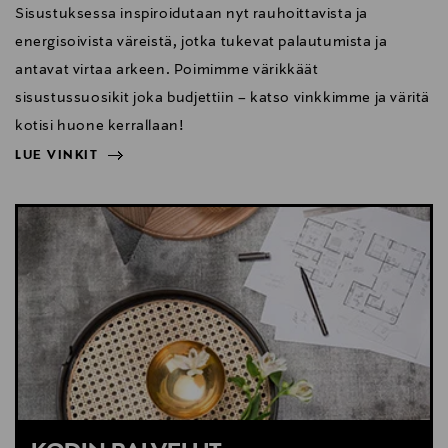
Sisustuksessa inspiroidutaan nyt rauhoittavista ja
energisoivista väreistä, jotka tukevat palautumista ja
antavat virtaa arkeen. Poimimme värikkäät
sisustussuosikit joka budjettiin – katso vinkkimme ja väritä
kotisi huone kerrallaan!
LUE VINKIT
NÄYTÄ VÄHEMMÄN
LUE VINKIT