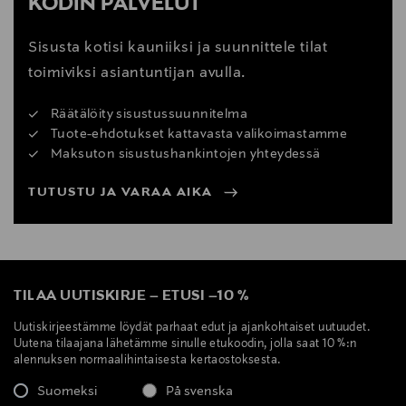
KODIN PALVELUT
Sisusta kotisi kauniiksi ja suunnittele tilat
toimiviksi asiantuntijan avulla.
Räätälöity sisustussuunnitelma
Tuote-ehdotukset kattavasta valikoimastamme
Maksuton sisustushankintojen yhteydessä
TUTUSTU JA VARAA AIKA
TILAA UUTISKIRJE
–
ETUSI
–
10 %
Uutiskirjeestämme löydät parhaat edut ja ajankohtaiset uutuudet.
Uutena tilaajana lähetämme sinulle etukoodin, jolla saat 10 %:n
alennuksen normaalihintaisesta kertaostoksesta.
Suomeksi
På svenska