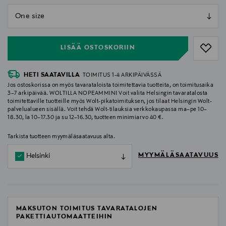
null
null
LISÄÄ OSTOSKORIIN
HETI SAATAVILLA
TOIMITUS 1-4 ARKIPÄIVÄSSÄ
Jos ostoskorissa on myös tavarataloista toimitettavia tuotteita, on toimitusaika
3–7 arkipäivää. WOLTILLA NOPEAMMIN! Voit valita Helsingin tavaratalosta
toimitettaville tuotteille myös Wolt-pikatoimituksen, jos tilaat Helsingin Wolt-
palvelualueen sisällä. Voit tehdä Wolt-tilauksia verkkokaupassa ma–pe 10–
18.30, la 10–17.30 ja su 12–16.30, tuotteen minimiarvo 40 €.
Tarkista tuotteen myymäläsaatavuus alta.
MYYMÄLÄSAATAVUUS
Helsinki
MAKSUTON TOIMITUS TAVARATALOJEN
PAKETTIAUTOMAATTEIHIN