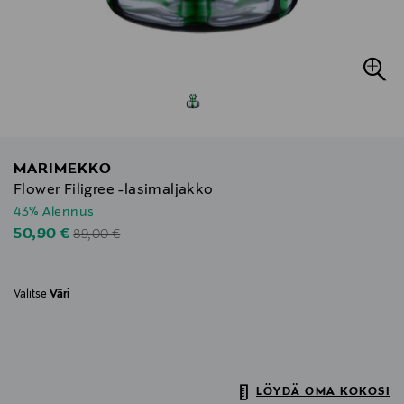
MARIMEKKO
Flower Filigree -lasimaljakko
43% Alennus
Original Price
Discounted Price
50,90 €
89,00 €
Valitse
Väri
LÖYDÄ OMA KOKOSI