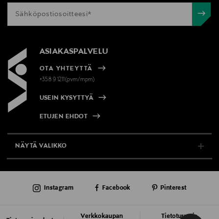
ASIAKASPALVELU
OTA YHTEYTTÄ
+358 9 1211(pvm/mpm)
USEIN KYSYTTYÄ
ETUJEN EHDOT
NÄYTÄ VALIKKO
TUKI & INFO
Instagram
Facebook
Pinterest
AJANKOHTAISTA
PALVELUT
Verkkokaupan
Tietoturva ja