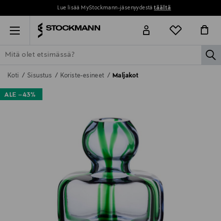
Lue lisää MyStockmann-jäsenyydestä
täältä
Menu
la
ETSI KAIKKI
NAISET
MIEHET
LAPSET
KOTI
KOSMETIIK
Koti
Sisustus
Koriste-esineet
Maljakot
ALE –43%