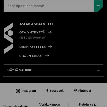
ASIAKASPALVELU
OTA YHTEYTTÄ
+358 9 1211(pvm/mpm)
USEIN KYSYTTYÄ
ETUJEN EHDOT
NÄYTÄ VALIKKO
TUKI & INFO
Instagram
Facebook
Pinterest
AJANKOHTAISTA
PALVELUT
Verkkokaupan
Tietoturva ja