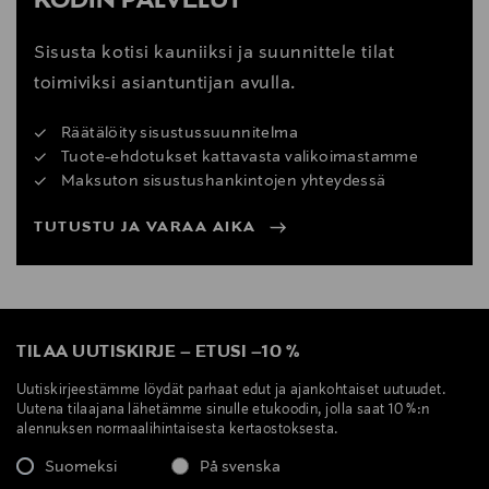
KODIN PALVELUT
Sisusta kotisi kauniiksi ja suunnittele tilat
toimiviksi asiantuntijan avulla.
Räätälöity sisustussuunnitelma
Tuote-ehdotukset kattavasta valikoimastamme
Maksuton sisustushankintojen yhteydessä
TUTUSTU JA VARAA AIKA
TILAA UUTISKIRJE
–
ETUSI
–
10 %
Uutiskirjeestämme löydät parhaat edut ja ajankohtaiset uutuudet.
Uutena tilaajana lähetämme sinulle etukoodin, jolla saat 10 %:n
alennuksen normaalihintaisesta kertaostoksesta.
Suomeksi
På svenska