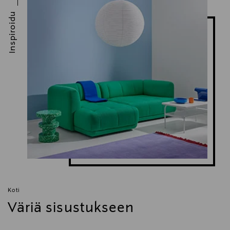
maljakko, lasimaljakko, sisustus, kodin sisustus,
Inspiroidu
Marimekko, koriste-esine
Koti
Väriä sisustukseen