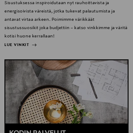
Sisustuksessa inspiroidutaan nyt rauhoittavista ja
energisoivista väreistä, jotka tukevat palautumista ja
antavat virtaa arkeen. Poimimme värikkäät
sisustussuosikit joka budjettiin – katso vinkkimme ja väritä
kotisi huone kerrallaan!
LUE VINKIT
NÄYTÄ VÄHEMMÄN
LUE VINKIT