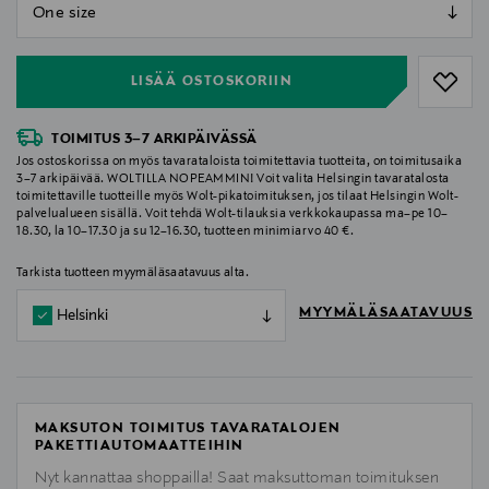
null
null
LISÄÄ OSTOSKORIIN
TOIMITUS 3–7 ARKIPÄIVÄSSÄ
Jos ostoskorissa on myös tavarataloista toimitettavia tuotteita, on toimitusaika
3–7 arkipäivää. WOLTILLA NOPEAMMIN! Voit valita Helsingin tavaratalosta
toimitettaville tuotteille myös Wolt-pikatoimituksen, jos tilaat Helsingin Wolt-
palvelualueen sisällä. Voit tehdä Wolt-tilauksia verkkokaupassa ma–pe 10–
18.30, la 10–17.30 ja su 12–16.30, tuotteen minimiarvo 40 €.
Tarkista tuotteen myymäläsaatavuus alta.
MYYMÄLÄSAATAVUUS
Helsinki
MAKSUTON TOIMITUS TAVARATALOJEN
PAKETTIAUTOMAATTEIHIN
Nyt kannattaa shoppailla! Saat maksuttoman toimituksen