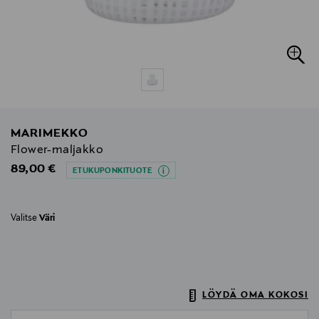
MARIMEKKO
Flower-maljakko
Original Price
89,00 €
ETUKUPONKITUOTE
Valitse
Väri
LÖYDÄ OMA KOKOSI