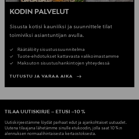
KODIN PALVELUT
Sisusta kotisi kauniiksi ja suunnittele tilat
toimiviksi asiantuntijan avulla.
Räätälöity sisustussuunnitelma
Tuote-ehdotukset kattavasta valikoimastamme
Maksuton sisustushankintojen yhteydessä
TUTUSTU JA VARAA AIKA
TILAA UUTISKIRJE
–
ETUSI
–
10 %
Uutiskirjeestämme löydät parhaat edut ja ajankohtaiset uutuudet.
Uutena tilaajana lähetämme sinulle etukoodin, jolla saat 10 %:n
alennuksen normaalihintaisesta kertaostoksesta.