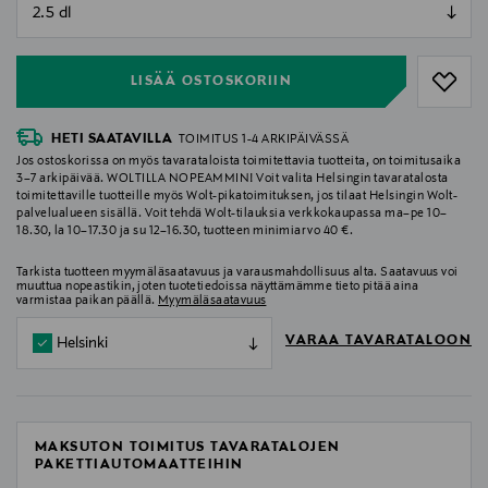
null
null
LISÄÄ OSTOSKORIIN
HETI SAATAVILLA
TOIMITUS 1-4 ARKIPÄIVÄSSÄ
Jos ostoskorissa on myös tavarataloista toimitettavia tuotteita, on toimitusaika
3–7 arkipäivää. WOLTILLA NOPEAMMIN! Voit valita Helsingin tavaratalosta
toimitettaville tuotteille myös Wolt-pikatoimituksen, jos tilaat Helsingin Wolt-
palvelualueen sisällä. Voit tehdä Wolt-tilauksia verkkokaupassa ma–pe 10–
18.30, la 10–17.30 ja su 12–16.30, tuotteen minimiarvo 40 €.
Tarkista tuotteen myymäläsaatavuus ja varausmahdollisuus alta. Saatavuus voi
muuttua nopeastikin, joten tuotetiedoissa näyttämämme tieto pitää aina
varmistaa paikan päällä.
Myymäläsaatavuus
VARAA TAVARATALOON
Helsinki
MAKSUTON TOIMITUS TAVARATALOJEN
PAKETTIAUTOMAATTEIHIN