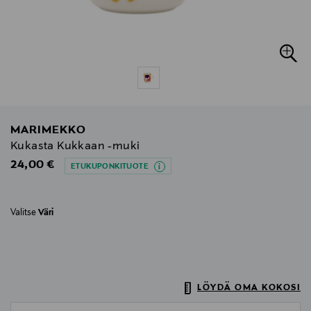
MARIMEKKO
Kukasta Kukkaan -muki
Original Price
24,00 €
ETUKUPONKITUOTE
Valitse
Väri
LÖYDÄ OMA KOKOSI