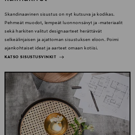
Skandinaavinen sisustus on nyt kutsuva ja kodikas.
Pehmeät muodot, lempeät luonnonsävyt ja -materiaalit
sekä harkiten valitut designaarteet herättävät
selkeälinjaisen ja ajattoman sisustuksen eloon. Poimi
ajankohtaiset ideat ja aarteet omaan kotiisi.
KATSO SISUSTUSVINKIT
NÄYTÄ VÄHEMMÄN
KATSO SISUSTUSVINKIT