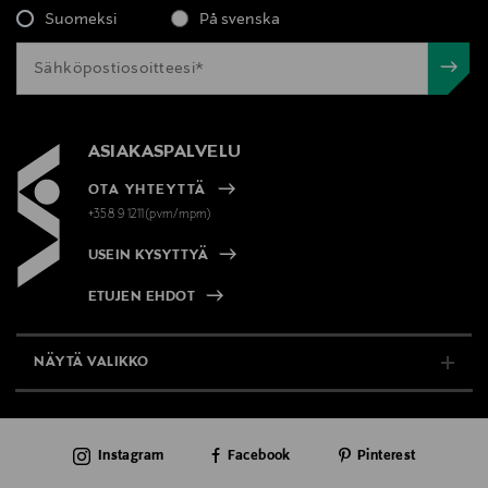
Suomeksi
På svenska
ASIAKASPALVELU
OTA YHTEYTTÄ
+358 9 1211(pvm/mpm)
USEIN KYSYTTYÄ
ETUJEN EHDOT
NÄYTÄ VALIKKO
TUKI & INFO
Instagram
Facebook
Pinterest
AJANKOHTAISTA