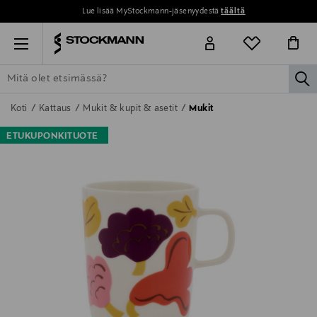
Lue lisää MyStockmann-jäsenyydestä
täältä
Menu
la
ETSI KAIKKI
NAISET
MIEHET
LAPSET
KOTI
KOSMETIIK
Koti
Kattaus
Mukit & kupit & asetit
Mukit
ETUKUPONKITUOTE