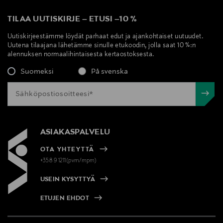
TILAA UUTISKIRJE
–
ETUSI
–
10 %
Uutiskirjeestämme löydät parhaat edut ja ajankohtaiset uutuudet.
Uutena tilaajana lähetämme sinulle etukoodin, jolla saat 10 %:n
alennuksen normaalihintaisesta kertaostoksesta.
Suomeksi
På svenska
ASIAKASPALVELU
OTA YHTEYTTÄ
+358 9 1211(pvm/mpm)
USEIN KYSYTTYÄ
ETUJEN EHDOT