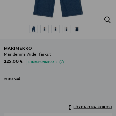
MARIMEKKO
Maridenim Wide -farkut
Original Price
225,00 €
ETUKUPONKITUOTE
Valitse
Väri
LÖYDÄ OMA KOKOSI