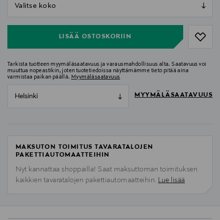
null
null
LISÄÄ OSTOSKORIIN
Tarkista tuotteen myymäläsaatavuus ja varausmahdollisuus alta. Saatavuus voi
muuttua nopeastikin, joten tuotetiedoissa näyttämämme tieto pitää aina
varmistaa paikan päällä.
Myymäläsaatavuus
MYYMÄLÄSAATAVUUS
Helsinki
MAKSUTON TOIMITUS TAVARATALOJEN
PAKETTIAUTOMAATTEIHIN
Nyt kannattaa shoppailla! Saat maksuttoman toimituksen
kaikkien tavaratalojen pakettiautomaatteihin.
Lue lisää