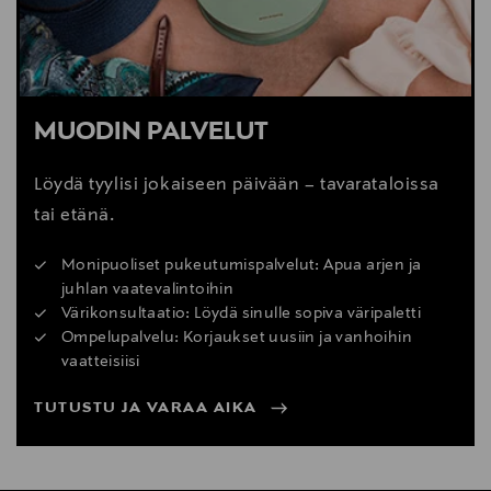
MUODIN PALVELUT
Löydä tyylisi jokaiseen päivään – tavarataloissa
tai etänä.
Monipuoliset pukeutumispalvelut: Apua arjen ja
juhlan vaatevalintoihin
Värikonsultaatio: Löydä sinulle sopiva väripaletti
Ompelupalvelu: Korjaukset uusiin ja vanhoihin
vaatteisiisi
TUTUSTU JA VARAA AIKA