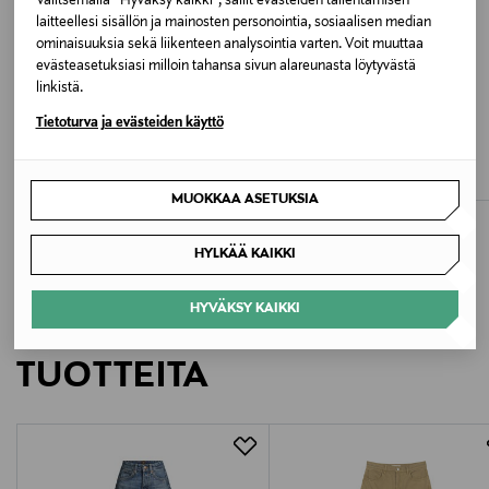
Valitsemalla “Hyväksy kaikki”, sallit evästeiden tallentamisen
laitteellesi sisällön ja mainosten personointia, sosiaalisen median
Mitoitus
ominaisuuksia sekä liikenteen analysointia varten. Voit muuttaa
evästeasetuksiasi milloin tahansa sivun alareunasta löytyvästä
Normaali mitoitus.
linkistä.
ETUKUPONKITUOTE
ALE –40%
Tietoturva ja evästeiden käyttö
Vyötärö
MAC JEANS
GAUHAR HELSINKI
Wide-farkut
Balloon Sleeve -mekko
Korkea vyötäröistuvuus.
Original Price
Discounted Price
Original Price
119,95 €
113,40 €
189,00 €
MUOKKAA ASETUKSIA
Väri
550 MID INDIGO
HYLKÄÄ KAIKKI
Valmistusmaa
HYVÄKSY KAIKKI
LISÄÄ KIINNOSTAVIA
Turkki
TUOTTEITA
Valmistajan tuotenumero
093462
Valmistaja