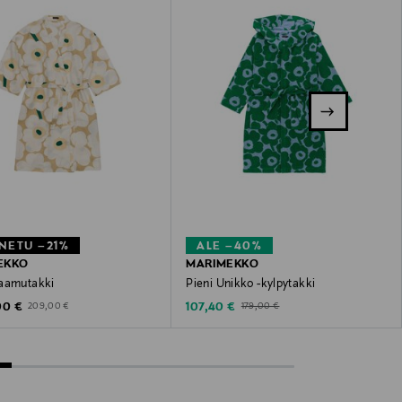
NETU –21%
ALE –40%
EKKO
MARIMEKKO
aamutakki
Pieni Unikko -kylpytakki
unted Price
Discounted Price
Original Price
Original Price
00 €
107,40 €
209,00 €
179,00 €