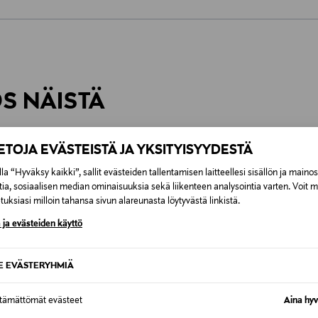
0,00 €
inen tilaukseesi. Voit palauttaa tilaamasi tuotteen 30 vuorokauden ku
0,00 € – 4,90 €
rvitse ilmoittaa palautuksesta etukäteen.
ÖS NÄISTÄ
7,90 €–50,00 € kuljetusyhtiöstä ja 
Alk. 6,90 €, kun toimitus on saatavi
IETOJA EVÄSTEISTÄ JA YKSITYISYYDESTÄ
la “Hyväksy kaikki”, sallit evästeiden tallentamisen laitteellesi sisällön ja maino
tia, sosiaalisen median ominaisuuksia sekä liikenteen analysointia varten. Voit 
uksiasi milloin tahansa sivun alareunasta löytyvästä linkistä.
 ja evästeiden käyttö
SE EVÄSTERYHMIÄ
ttämättömät evästeet
Aina hyv