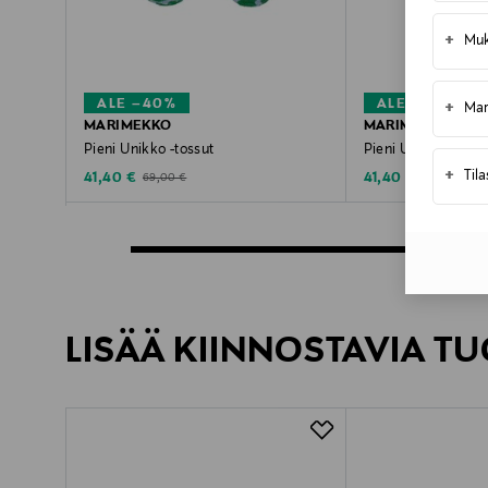
+
Muk
ALE –40%
ALE –40%
+
Mar
MARIMEKKO
MARIMEKKO
Pieni Unikko -tossut
Pieni Unikko -tossu
+
Til
Discounted Price
Discounted Price
Original Price
Original Price
41,40 €
41,40 €
69,00 €
69,00 €
LISÄÄ KIINNOSTAVIA TU