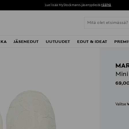
Lue lisää MyStockmann-jäsenyydestä
täältä
KKA
JÄSENEDUT
UUTUUDET
EDUT & IDEAT
PREMI
MA
Mini
Origin
69,00
Valitse
V