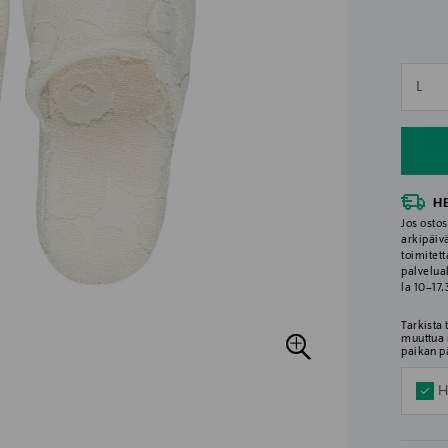
n
L
n
H
Jos ostos
arkipäiv
toimitett
palvelua
la 10–17
Tarkista
muuttua 
paikan p
H