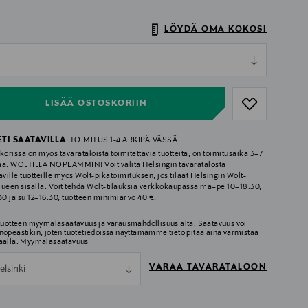
LÖYDÄ OMA KOKOSI
ull
ull
LISÄÄ OSTOSKORIIN
ETI SAATAVILLA
TOIMITUS 1-4 ARKIPÄIVÄSSÄ
korissa on myös tavarataloista toimitettavia tuotteita, on toimitusaika 3–7
ää. WOLTILLA NOPEAMMIN! Voit valita Helsingin tavaratalosta
aville tuotteille myös Wolt-pikatoimituksen, jos tilaat Helsingin Wolt-
lueen sisällä. Voit tehdä Wolt-tilauksia verkkokaupassa ma–pe 10–18.30,
.30 ja su 12–16.30, tuotteen minimiarvo 40 €.
 tuotteen myymäläsaatavuus ja varausmahdollisuus alta. Saatavuus voi
nopeastikin, joten tuotetiedoissa näyttämämme tieto pitää aina varmistaa
äällä.
Myymäläsaatavuus
VARAA TAVARATALOON
elsinki