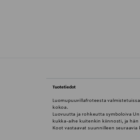
Tuotetiedot
Luomupuuvillafroteesta valmistetuissa 
kokoa.
Luovuutta ja rohkeutta symboloiva Uni
kukka-aihe kuitenkin kiinnosti, ja hä
Koot vastaavat suunnilleen seuraavia