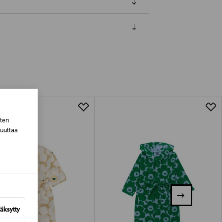
luessa tuotteen vastaanottamisesta.
tuotteen koosta riippuen
lla valittuun osoitteeseen.
sten
muuttaa
äksytty