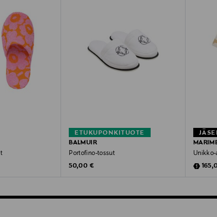
ETUKUPONKITUOTE
JÄSE
BALMUIR
MARIM
t
Portofino-tossut
Unikko-
Original Price
Disco
50,00 €
165,