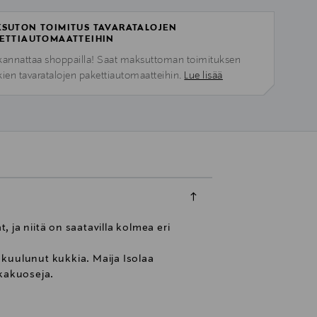
SUTON TOIMITUS TAVARATALOJEN
ETTIAUTOMAATTEIHIN
kannattaa shoppailla! Saat maksuttoman toimituksen
kien tavaratalojen pakettiautomaatteihin.
Lue lisää
 ja niitä on saatavilla kolmea eri
 kuulunut kukkia. Maija Isolaa
kkakuoseja.