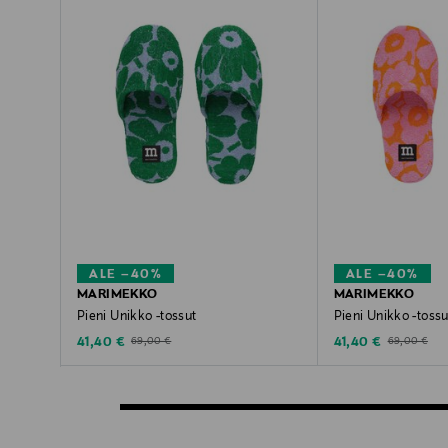
ALE –40%
ALE –40%
MARIMEKKO
MARIMEKKO
Pieni Unikko -tossut
Pieni Unikko -tossu
Discounted Price
Discounted Price
Original Price
Original Price
41,40 €
41,40 €
69,00 €
69,00 €