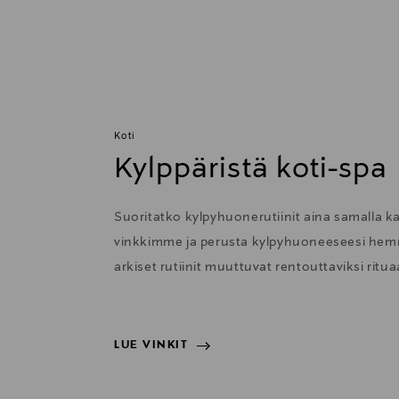
Koti
Kylppäristä koti-spa
Suoritatko kylpyhuonerutiinit aina samalla ka
vinkkimme ja perusta kylpyhuoneeseesi hemm
arkiset rutiinit muuttuvat rentouttaviksi rituaa
LUE VINKIT