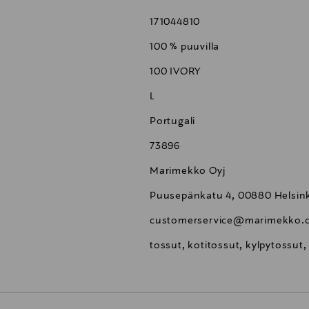
171044810
100 % puuvilla
100 IVORY
L
Portugali
73896
Marimekko Oyj
Puusepänkatu 4, 00880 Helsink
customerservice@marimekko.
tossut, kotitossut, kylpytossu