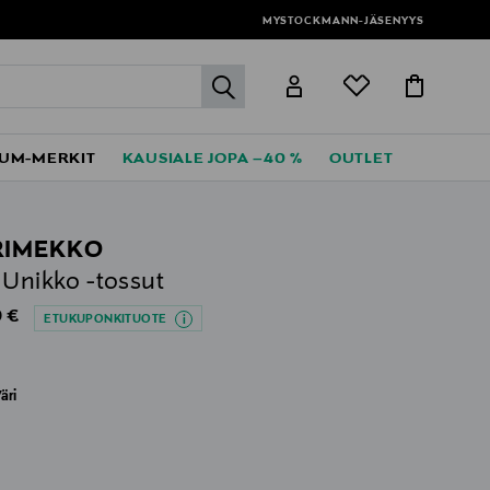
MYSTOCKMANN-JÄSENYYS
label.header.go
UM-MERKIT
KAUSIALE JOPA –40 %
OUTLET
RIMEKKO
 Unikko -tossut
al Price
 €
ETUKUPONKITUOTE
äri