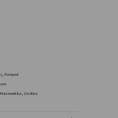
i, Finland
com
t, Marimekko, Unikko