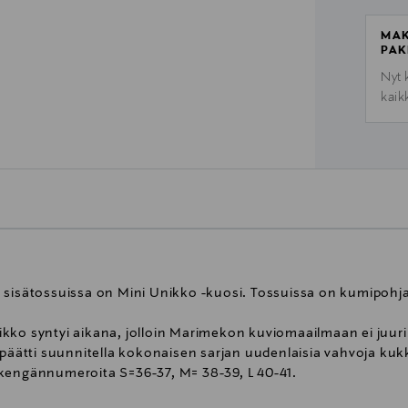
MAK
PAK
Nyt 
kaik
sisätossuissa on Mini Unikko -kuosi. Tossuissa on kumipohjat,
kko syntyi aikana, jolloin Marimekon kuviomaailmaan ei juuri
n päätti suunnitella kokonaisen sarjan uudenlaisia vahvoja ku
 kengännumeroita S=36-37, M= 38-39, L 40-41.