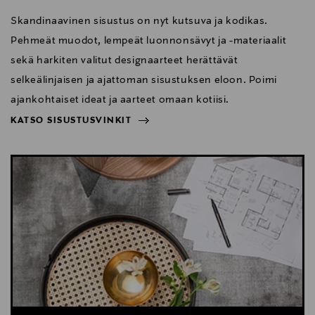
Skandinaavinen sisustus on nyt kutsuva ja kodikas.
Pehmeät muodot, lempeät luonnonsävyt ja -materiaalit
sekä harkiten valitut designaarteet herättävät
selkeälinjaisen ja ajattoman sisustuksen eloon. Poimi
ajankohtaiset ideat ja aarteet omaan kotiisi.
KATSO SISUSTUSVINKIT
NÄYTÄ VÄHEMMÄN
KATSO SISUSTUSVINKIT