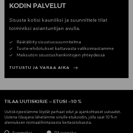
KODIN PALVELUT
Sisusta kotisi kauniiksi ja suunnittele tilat
toimiviksi asiantuntijan avulla.
Räätälöity sisustussuunnitelma
Tuote-ehdotukset kattavasta valikoimastamme
Maksuton sisustushankintojen yhteydessä
TUTUSTU JA VARAA AIKA
TILAA UUTISKIRJE
–
ETUSI
–
10 %
Uutiskirjeestämme löydät parhaat edut ja ajankohtaiset uutuudet.
Uutena tilaajana lähetämme sinulle etukoodin, jolla saat 10 %:n
alennuksen normaalihintaisesta kertaostoksesta.
Suomeksi
På svenska