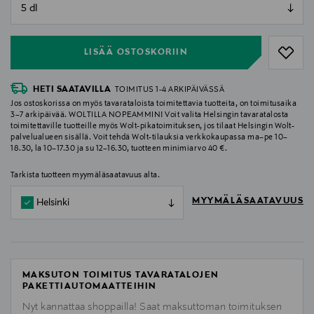
null
null
LISÄÄ OSTOSKORIIN
HETI SAATAVILLA
TOIMITUS 1-4 ARKIPÄIVÄSSÄ
Jos ostoskorissa on myös tavarataloista toimitettavia tuotteita, on toimitusaika
3–7 arkipäivää. WOLTILLA NOPEAMMIN! Voit valita Helsingin tavaratalosta
toimitettaville tuotteille myös Wolt-pikatoimituksen, jos tilaat Helsingin Wolt-
palvelualueen sisällä. Voit tehdä Wolt-tilauksia verkkokaupassa ma–pe 10–
18.30, la 10–17.30 ja su 12–16.30, tuotteen minimiarvo 40 €.
Tarkista tuotteen myymäläsaatavuus alta.
MYYMÄLÄSAATAVUUS
Helsinki
MAKSUTON TOIMITUS TAVARATALOJEN
PAKETTIAUTOMAATTEIHIN
Nyt kannattaa shoppailla! Saat maksuttoman toimituksen