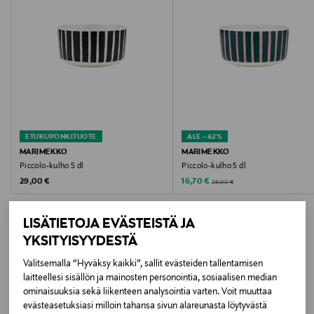
Hoito-ohjeet
Konepesun, uunin, mikrouunin ja pakastuksen
kestävä.
Väri
120 VALKOINEN, ORANSSI
ETUKUPONKITUOTE
ALE –42%
MARIMEKKO
MARIMEKKO
Koko
Piccolo-kulho 5 dl
Piccolo-kulho 5 dl
Original Price
Discounted Price
Original Price
29,00 €
16,70 €
29,00 €
5 dl
LISÄTIETOJA EVÄSTEISTÄ JA
Valmistusmaa
YKSITYISYYDESTÄ
Thaimaa
Valitsemalla “Hyväksy kaikki”, sallit evästeiden tallentamisen
LISÄÄ KIINNOSTAVIA
laitteellesi sisällön ja mainosten personointia, sosiaalisen median
Valmistajan tuotenumero
ominaisuuksia sekä liikenteen analysointia varten. Voit muuttaa
TUOTTEITA
73580
evästeasetuksiasi milloin tahansa sivun alareunasta löytyvästä