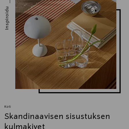
customerservice@marimekko.com
Inspiroidu
Avainsanat
tarjoiluastia
Koti
Skandinaavisen sisustuksen
kulmakivet