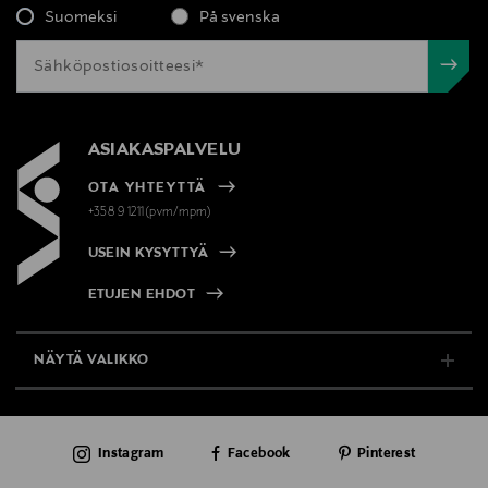
Suomeksi
På svenska
ASIAKASPALVELU
OTA YHTEYTTÄ
+358 9 1211(pvm/mpm)
USEIN KYSYTTYÄ
ETUJEN EHDOT
NÄYTÄ VALIKKO
TUKI & INFO
Instagram
Facebook
Pinterest
AJANKOHTAISTA