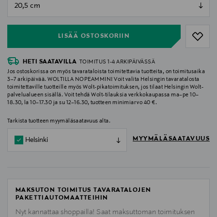
null
null
LISÄÄ OSTOSKORIIN
HETI SAATAVILLA
TOIMITUS 1-4 ARKIPÄIVÄSSÄ
Jos ostoskorissa on myös tavarataloista toimitettavia tuotteita, on toimitusaika
3–7 arkipäivää. WOLTILLA NOPEAMMIN! Voit valita Helsingin tavaratalosta
toimitettaville tuotteille myös Wolt-pikatoimituksen, jos tilaat Helsingin Wolt-
palvelualueen sisällä. Voit tehdä Wolt-tilauksia verkkokaupassa ma–pe 10–
18.30, la 10–17.30 ja su 12–16.30, tuotteen minimiarvo 40 €.
Tarkista tuotteen myymäläsaatavuus alta.
MYYMÄLÄSAATAVUUS
Helsinki
MAKSUTON TOIMITUS TAVARATALOJEN
PAKETTIAUTOMAATTEIHIN
Nyt kannattaa shoppailla! Saat maksuttoman toimituksen