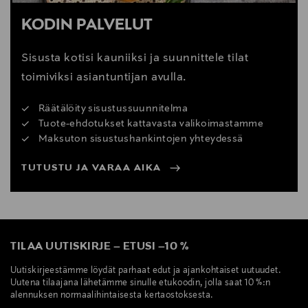
KODIN PALVELUT
Sisusta kotisi kauniiksi ja suunnittele tilat
toimiviksi asiantuntijan avulla.
Räätälöity sisustussuunnitelma
Tuote-ehdotukset kattavasta valikoimastamme
Maksuton sisustushankintojen yhteydessä
TUTUSTU JA VARAA AIKA
TILAA UUTISKIRJE
–
ETUSI
–
10 %
Uutiskirjeestämme löydät parhaat edut ja ajankohtaiset uutuudet.
Uutena tilaajana lähetämme sinulle etukoodin, jolla saat 10 %:n
alennuksen normaalihintaisesta kertaostoksesta.