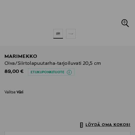
MARIMEKKO
Oiva/Siirtolapuutarha-tarjoiluvati 20,5 cm
Original Price
89,00 €
ETUKUPONKITUOTE
Valitse
Väri
LÖYDÄ OMA KOKOSI