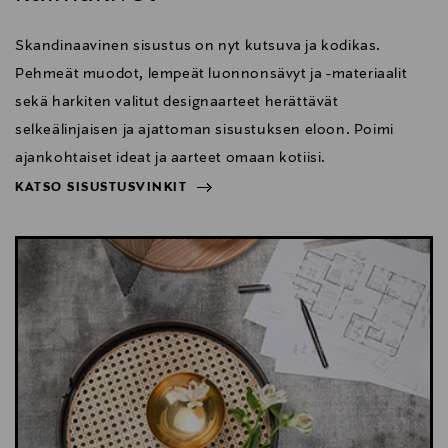
Skandinaavinen sisustus on nyt kutsuva ja kodikas.
Pehmeät muodot, lempeät luonnonsävyt ja -materiaalit
sekä harkiten valitut designaarteet herättävät
selkeälinjaisen ja ajattoman sisustuksen eloon. Poimi
ajankohtaiset ideat ja aarteet omaan kotiisi.
KATSO SISUSTUSVINKIT
NÄYTÄ VÄHEMMÄN
KATSO SISUSTUSVINKIT