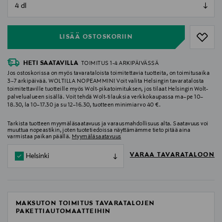
null
null
LISÄÄ OSTOSKORIIN
HETI SAATAVILLA
TOIMITUS 1-4 ARKIPÄIVÄSSÄ
Jos ostoskorissa on myös tavarataloista toimitettavia tuotteita, on toimitusaika
3–7 arkipäivää. WOLTILLA NOPEAMMIN! Voit valita Helsingin tavaratalosta
toimitettaville tuotteille myös Wolt-pikatoimituksen, jos tilaat Helsingin Wolt-
palvelualueen sisällä. Voit tehdä Wolt-tilauksia verkkokaupassa ma–pe 10–
18.30, la 10–17.30 ja su 12–16.30, tuotteen minimiarvo 40 €.
Tarkista tuotteen myymäläsaatavuus ja varausmahdollisuus alta. Saatavuus voi
muuttua nopeastikin, joten tuotetiedoissa näyttämämme tieto pitää aina
varmistaa paikan päällä.
Myymäläsaatavuus
VARAA TAVARATALOON
Helsinki
MAKSUTON TOIMITUS TAVARATALOJEN
PAKETTIAUTOMAATTEIHIN