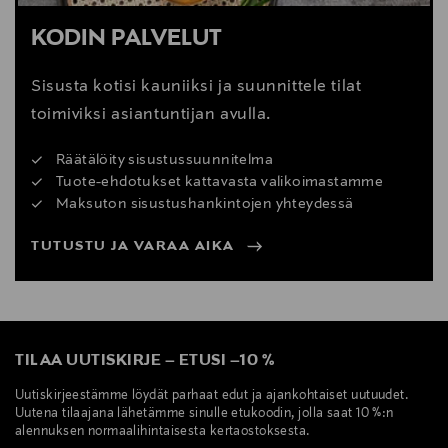
KODIN PALVELUT
Sisusta kotisi kauniiksi ja suunnittele tilat
toimiviksi asiantuntijan avulla.
Räätälöity sisustussuunnitelma
Tuote-ehdotukset kattavasta valikoimastamme
Maksuton sisustushankintojen yhteydessä
TUTUSTU JA VARAA AIKA
TILAA UUTISKIRJE
–
ETUSI
–
10 %
Uutiskirjeestämme löydät parhaat edut ja ajankohtaiset uutuudet.
Uutena tilaajana lähetämme sinulle etukoodin, jolla saat 10 %:n
alennuksen normaalihintaisesta kertaostoksesta.