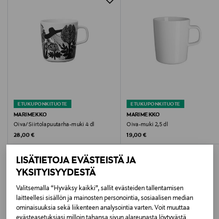
Kokotiedot
4 dl
Väri
BEIGEWHITE
Koko
ETUKUPONKITUOTE
ETUKUPONKITUOTE
4 dl
MARIMEKKO
MARIMEKKO
Oiva/Siirtolapuutarha-muki 4 dl
Oiva-muki 2,5 dl
Valmistajan tuotenumero
Original Price
Original Price
28,00 €
19,00 €
070402-180
LISÄTIETOJA EVÄSTEISTÄ JA
YKSITYISYYDESTÄ
Valmistaja
Valitsemalla “Hyväksy kaikki”, sallit evästeiden tallentamisen
Marimekko Oyj
laitteellesi sisällön ja mainosten personointia, sosiaalisen median
LISÄÄ KIINNOSTAVIA
ominaisuuksia sekä liikenteen analysointia varten. Voit muuttaa
Valmistajan osoite
evästeasetuksiasi milloin tahansa sivun alareunasta löytyvästä