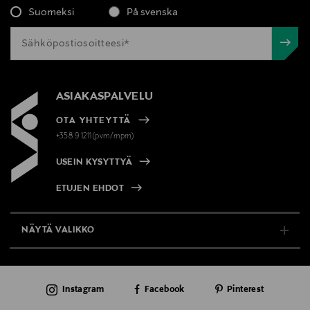
Suomeksi
På svenska
ASIAKASPALVELU
OTA YHTEYTTÄ
+358 9 1211(pvm/mpm)
USEIN KYSYTTYÄ
ETUJEN EHDOT
NÄYTÄ VALIKKO
TUKI & INFO
Instagram
Facebook
Pinterest
AJANKOHTAISTA