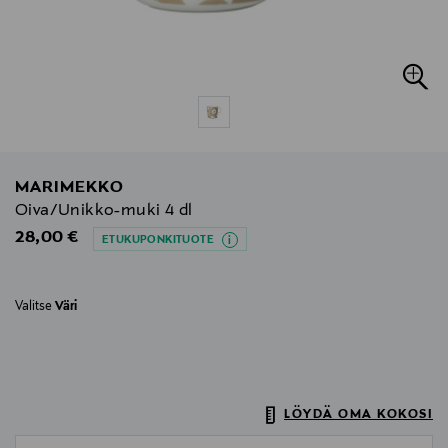
MARIMEKKO
Oiva/Unikko-muki 4 dl
Original Price
28,00 €
ETUKUPONKITUOTE
Valitse
Väri
LÖYDÄ OMA KOKOSI