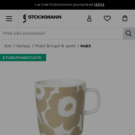
Lue lisää MyStockmann-jäsenyydestä
täältä
Menu
la
ETSI KAIKKI
NAISET
MIEHET
LAPSET
KOTI
KOSMETIIK
Koti
Kattaus
Mukit & kupit & asetit
Mukit
ETUKUPONKITUOTE