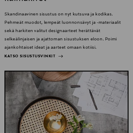
Skandinaavinen sisustus on nyt kutsuva ja kodikas.
Pehmeät muodot, lempeät luonnonsävyt ja -materiaalit
sekä harkiten valitut designaarteet herättävät
selkeälinjaisen ja ajattoman sisustuksen eloon. Poimi
ajankohtaiset ideat ja aarteet omaan kotiisi.
KATSO SISUSTUSVINKIT
NÄYTÄ VÄHEMMÄN
KATSO SISUSTUSVINKIT