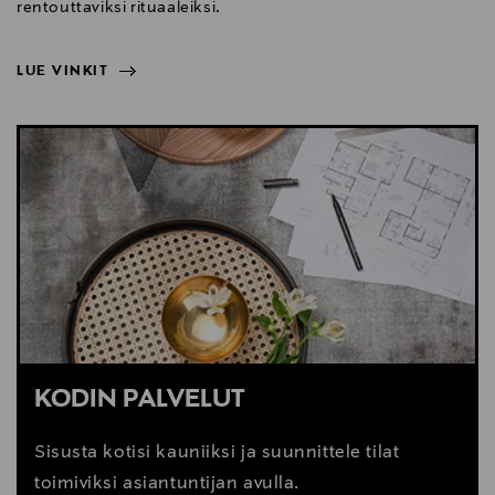
rentouttaviksi rituaaleiksi.
LUE VINKIT
NÄYTÄ VÄHEMMÄN
LUE VINKIT
KODIN PALVELUT
Sisusta kotisi kauniiksi ja suunnittele tilat
toimiviksi asiantuntijan avulla.