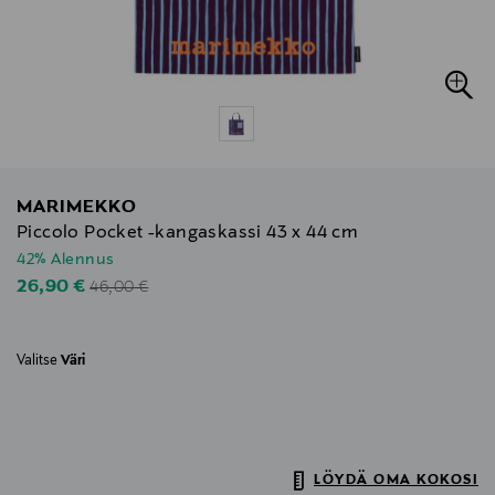
MARIMEKKO
Piccolo Pocket -kangaskassi 43 x 44 cm
42% Alennus
Original Price
Discounted Price
26,90 €
46,00 €
Valitse
Väri
LÖYDÄ OMA KOKOSI