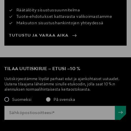
Räätälöity sisustussuunnitelma
Tuote-ehdotukset kattavasta valikoimastamme
Maksuton sisustushankintojen yhteydessä
TUTUSTU JA VARAA AIKA
TILAA UUTISKIRJE
–
ETUSI
–
10 %
Uutiskirjeestämme löydät parhaat edut ja ajankohtaiset uutuudet.
Uutena tilaajana lähetämme sinulle etukoodin, jolla saat 10 %:n
alennuksen normaalihintaisesta kertaostoksesta.
Suomeksi
På svenska