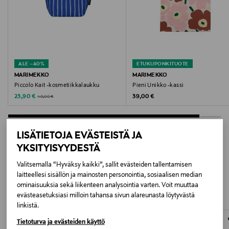
Noudata tuotteen hoito- ja pesuohjeistuksia
huolellisesti.
Väri
886 EGGPLANT, LT.BLUE, PINK
ALE –40%
ETUKUPONKITUOTE
MARIMEKKO
MARIMEKKO
Koko
Piccolo Kait -kosmetiikkalaukku
Pieni Unikko -kassi
Discounted Price
Original Price
Original Price
23,90 €
39,00 €
40,00 €
43x44 CM
Valmistusmaa
LISÄTIETOJA EVÄSTEISTÄ JA
Viro
YKSITYISYYDESTÄ
LISÄÄ KIINNOSTAVIA
Valitsemalla “Hyväksy kaikki”, sallit evästeiden tallentamisen
Valmistajan tuotenumero
laitteellesi sisällön ja mainosten personointia, sosiaalisen median
TUOTTEITA
075397
ominaisuuksia sekä liikenteen analysointia varten. Voit muuttaa
evästeasetuksiasi milloin tahansa sivun alareunasta löytyvästä
linkistä.
Valmistaja
Tietoturva ja evästeiden käyttö
Marimekko Oyj