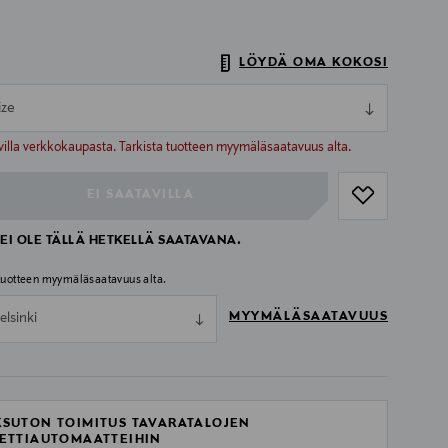
LÖYDÄ OMA KOKOSI
ize
ull
ull
villa verkkokaupasta. Tarkista tuotteen myymäläsaatavuus alta.
EI SAATAVILLA
EI OLE TÄLLÄ HETKELLÄ SAATAVANA.
 tuotteen myymäläsaatavuus alta.
MYYMÄLÄSAATAVUUS
elsinki
SUTON TOIMITUS TAVARATALOJEN
ETTIAUTOMAATTEIHIN