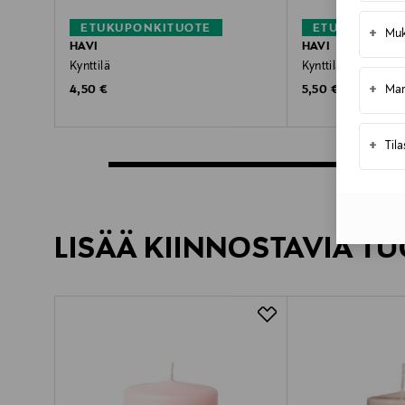
ETUKUPONKITUOTE
ETUKUPONKI
+
Muk
HAVI
HAVI
Kynttilä
Kynttilä
+
Original Price
Original Price
4,50 €
5,50 €
Mar
+
Til
LISÄÄ KIINNOSTAVIA TU