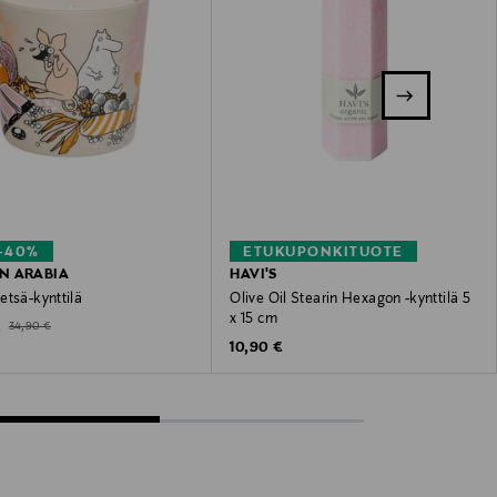
–40%
ETUKUPONKITUOTE
N ARABIA
HAVI'S
etsä-kynttilä
Olive Oil Stearin Hexagon -kynttilä 5
x 15 cm
ted Price
Original Price
€
34,90 €
Original Price
10,90 €