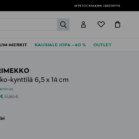
MYSTOCKMANN-JÄSENYYS
label.header.go
UM-MERKIT
KAUSIALE JOPA –40 %
OUTLET
RIMEKKO
ko-kynttilä 6,5 x 14 cm
lennus
Original Price
unted Price
 €
17,90 €
äri