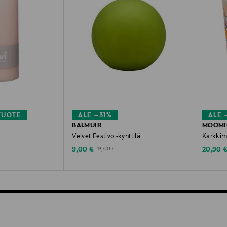
TUOTE
ALE –31%
ALE 
BALMUIR
MOOMI
Velvet Festivo -kynttilä
Karkkim
Discounted Price
Discoun
Original Price
9,00 €
20,90 
13,00 €