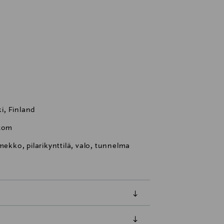
i, Finland
com
mekko, pilarikynttilä, valo, tunnelma