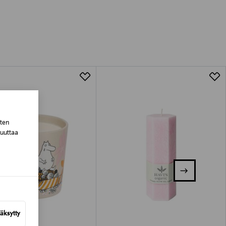
luessa tuotteen vastaanottamisesta.
tuotteen koosta riippuen
lla valittuun osoitteeseen.
sten
muuttaa
äksytty