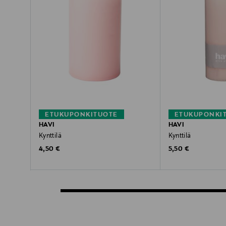
ETUKUPONKITUOTE
ETUKUPONKI
HAVI
HAVI
Kynttilä
Kynttilä
Original Price
Original Price
4,50 €
5,50 €