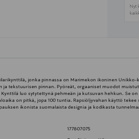
Nyt 
kaik
ilarikynttilä, jonka pinnassa on Marimekon ikoninen Unikko-ku
 ja tekstuurisen pinnan. Pyöreät, orgaaniset muodot muistutta
Kynttilä luo sytytettynä pehmeän ja kutsuvan hehkun. Se on v
aloaika on pitkä, jopa 100 tuntia. Rapsiöljyvahan käyttö teke
ripauksen ikonista suomalaista designia ja kodikasta tunnelma
177807075