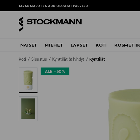
ä
TAVARATALOT JA AUKIOLOAJAT
PALVELUT
NAISET
MIEHET
LAPSET
KOTI
KOSMETII
Koti
Sisustus
Kynttilät & lyhdyt
Kynttilät
ALE –30%