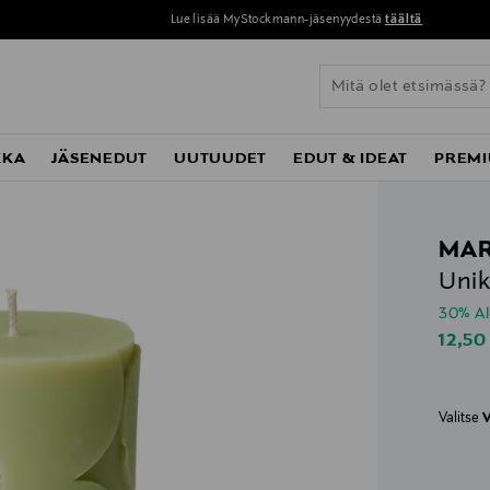
Perustoimitus 0 € yli 120 euron ostoksista!
KKA
JÄSENEDUT
UUTUUDET
EDUT & IDEAT
PREMI
MA
Unik
30% A
Disco
12,50
Valitse
V