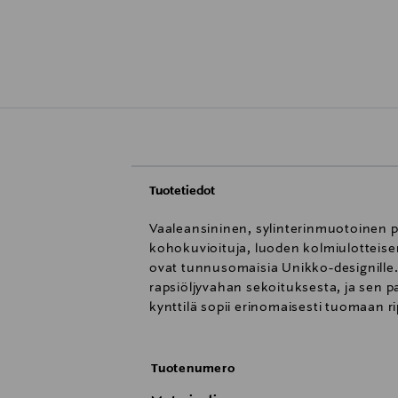
Tuotetiedot
Vaaleansininen, sylinterinmuotoinen p
kohokuvioituja, luoden kolmiulotteisen
ovat tunnusomaisia Unikko-designille. 
rapsiöljyvahan sekoituksesta, ja sen p
kynttilä sopii erinomaisesti tuomaan 
Tuotenumero