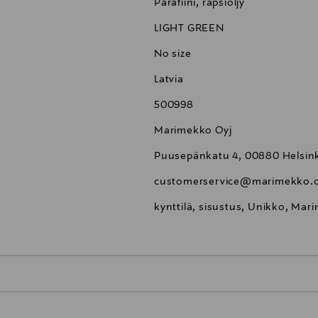
Parafiini, rapsiöljy
LIGHT GREEN
No size
Latvia
500998
Marimekko Oyj
Puusepänkatu 4, 00880 Helsink
customerservice@marimekko.
kynttilä, sisustus, Unikko, Mari
0,00 €