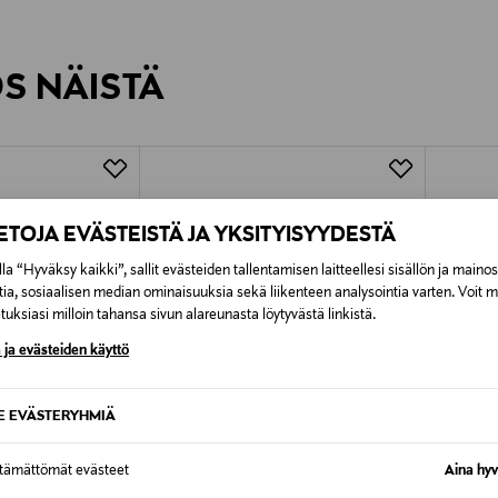
inen tilaukseesi. Voit palauttaa tilaamasi tuotteen 30 vuorokauden ku
0,00 € – 4,90 €
rvitse ilmoittaa palautuksesta etukäteen.
ÖS NÄISTÄ
7,90 €–50,00 € kuljetusyhtiöstä ja 
Alk. 6,90 €, kun toimitus on saatavi
IETOJA EVÄSTEISTÄ JA YKSITYISYYDESTÄ
la “Hyväksy kaikki”, sallit evästeiden tallentamisen laitteellesi sisällön ja maino
tia, sosiaalisen median ominaisuuksia sekä liikenteen analysointia varten. Voit 
uksiasi milloin tahansa sivun alareunasta löytyvästä linkistä.
 ja evästeiden käyttö
SE EVÄSTERYHMIÄ
ttämättömät evästeet
Aina hyv