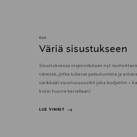
Koti
Väriä sisustukseen
Sisustuksessa inspiroidutaan nyt rauhoittavis
väreistä, jotka tukevat palautumista ja anta
värikkäät sisustussuosikit joka budjettiin – k
kotisi huone kerrallaan!
LUE VINKIT