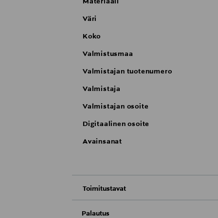
Materiaali
Väri
Koko
Valmistusmaa
Valmistajan tuotenumero
Valmistaja
Valmistajan osoite
Digitaalinen osoite
Avainsanat
Toimitustavat
Nouto tavaratalosta
Palautus