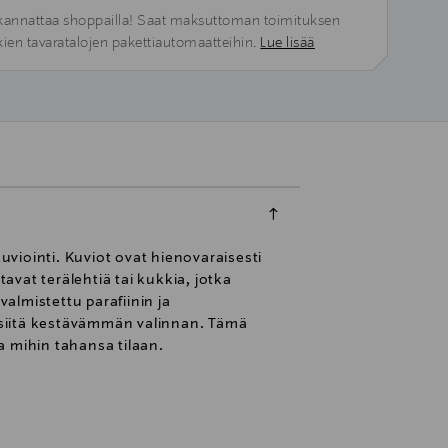
kannattaa shoppailla! Saat maksuttoman toimituksen
kien tavaratalojen pakettiautomaatteihin.
Lue lisää
viointi. Kuviot ovat hienovaraisesti
vat terälehtiä tai kukkia, jotka
almistettu parafiinin ja
e siitä kestävämmän valinnan. Tämä
a mihin tahansa tilaan.