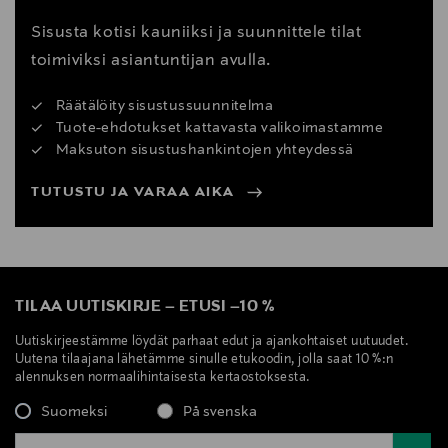
Sisusta kotisi kauniiksi ja suunnittele tilat
toimiviksi asiantuntijan avulla.
Räätälöity sisustussuunnitelma
Tuote-ehdotukset kattavasta valikoimastamme
Maksuton sisustushankintojen yhteydessä
TUTUSTU JA VARAA AIKA
TILAA UUTISKIRJE
–
ETUSI
–
10 %
Uutiskirjeestämme löydät parhaat edut ja ajankohtaiset uutuudet.
Uutena tilaajana lähetämme sinulle etukoodin, jolla saat 10 %:n
alennuksen normaalihintaisesta kertaostoksesta.
Suomeksi
På svenska