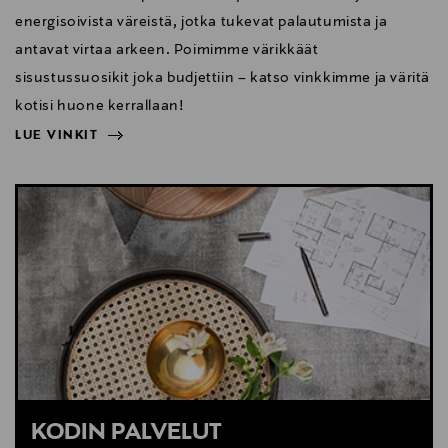
energisoivista väreistä, jotka tukevat palautumista ja
antavat virtaa arkeen. Poimimme värikkäät
sisustussuosikit joka budjettiin – katso vinkkimme ja väritä
kotisi huone kerrallaan!
LUE VINKIT
NÄYTÄ VÄHEMMÄN
LUE VINKIT
KODIN PALVELUT