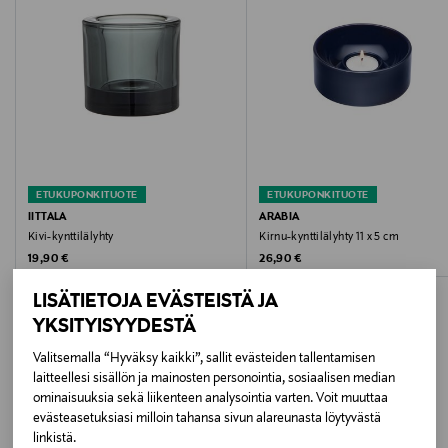
Hoito-ohjeet
Suosittelemme tuotteelle käsinpesua.
Väri
100 MATTAVALKOINEN
ETUKUPONKITUOTE
ETUKUPONKITUOTE
Koko
IITTALA
ARABIA
Kivi-kynttilälyhty
Kirnu-kynttilälyhty 11 x 5 cm
12,7
Original Price
Original Price
19,90 €
26,90 €
Valmistusmaa
LISÄTIETOJA EVÄSTEISTÄ JA
YKSITYISYYDESTÄ
Thaimaa
Valitsemalla “Hyväksy kaikki”, sallit evästeiden tallentamisen
Valmistajan tuotenumero
laitteellesi sisällön ja mainosten personointia, sosiaalisen median
LISÄÄ KIINNOSTAVIA
ominaisuuksia sekä liikenteen analysointia varten. Voit muuttaa
73586
evästeasetuksiasi milloin tahansa sivun alareunasta löytyvästä
TUOTTEITA
linkistä.