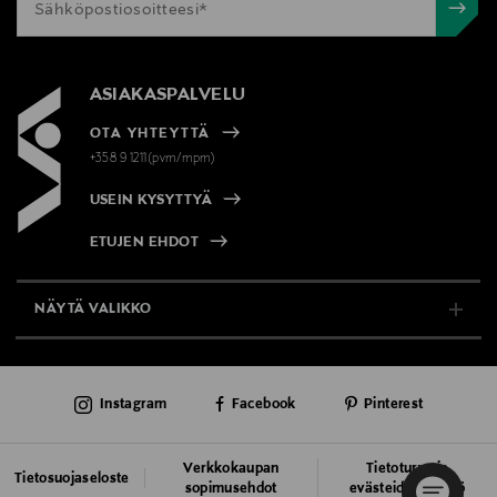
ASIAKASPALVELU
OTA YHTEYTTÄ
+358 9 1211(pvm/mpm)
USEIN KYSYTTYÄ
ETUJEN EHDOT
NÄYTÄ VALIKKO
TUKI & INFO
Instagram
Facebook
Pinterest
AJANKOHTAISTA
PALVELUT
Verkkokaupan
Tietoturva ja
Tietosuojaseloste
sopimusehdot
evästeiden käyttö