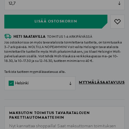
null
null
LISÄÄ OSTOSKORIIN
HETI SAATAVILLA
TOIMITUS 1-4 ARKIPÄIVÄSSÄ
Jos ostoskorissa on myös tavarataloista toimitettavia tuotteita, on toimitusaika
3–7 arkipäivää. WOLTILLA NOPEAMMIN! Voit valita Helsingin tavaratalosta
toimitettaville tuotteille myös Wolt-pikatoimituksen, jos tilaat Helsingin Wolt-
palvelualueen sisällä. Voit tehdä Wolt-tilauksia verkkokaupassa ma–pe 10–
18.30, la 10–17.30 ja su 12–16.30, tuotteen minimiarvo 40 €.
Tarkista tuotteen myymäläsaatavuus alta.
MYYMÄLÄSAATAVUUS
Helsinki
MAKSUTON TOIMITUS TAVARATALOJEN
PAKETTIAUTOMAATTEIHIN
Nyt kannattaa shoppailla! Saat maksuttoman toimituksen