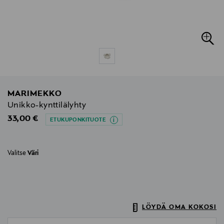
MARIMEKKO
Unikko-kynttilälyhty
Original Price
33,00 €
ETUKUPONKITUOTE
Valitse
Väri
LÖYDÄ OMA KOKOSI