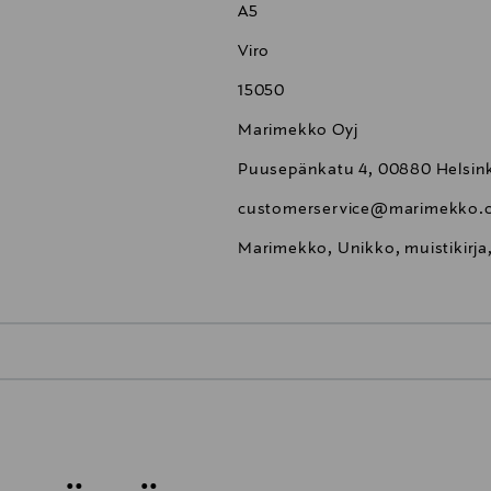
A5
Viro
15050
Marimekko Oyj
Puusepänkatu 4, 00880 Helsink
customerservice@marimekko.
Marimekko, Unikko, muistikirja,
0,00 €
inen tilaukseesi. Voit palauttaa tilaamasi tuotteen 30 vuorokauden ku
0,00 € – 4,90 €
rvitse ilmoittaa palautuksesta etukäteen.