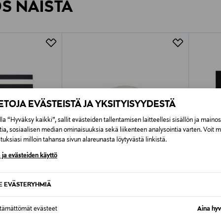
ÖS NÄISTÄ
7,90 €–50,00 € kuljetusyhtiöstä ja 
Alk. 6,90 €, kun toimitus on saatavi
IETOJA EVÄSTEISTÄ JA YKSITYISYYDESTÄ
la “Hyväksy kaikki”, sallit evästeiden tallentamisen laitteellesi sisällön ja maino
tia, sosiaalisen median ominaisuuksia sekä liikenteen analysointia varten. Voit 
uksiasi milloin tahansa sivun alareunasta löytyvästä linkistä.
 ja evästeiden käyttö
SE EVÄSTERYHMIÄ
TUOTE
ETUKUPONKITUOTE
ETU
ttämättömät evästeet
Aina hyv
MARIMEKKO
MARIM