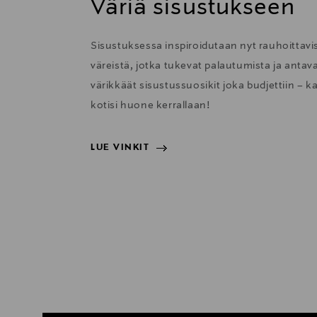
Väriä sisustukseen
Sisustuksessa inspiroidutaan nyt rauhoittavis
väreistä, jotka tukevat palautumista ja anta
värikkäät sisustussuosikit joka budjettiin – k
kotisi huone kerrallaan!
LUE VINKIT
LUE VINKIT