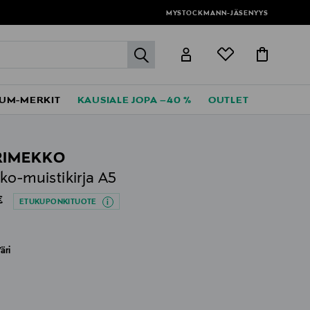
MYSTOCKMANN-JÄSENYYS
label.header.go
UM-MERKIT
KAUSIALE JOPA –40 %
OUTLET
RIMEKKO
ko-muistikirja A5
al Price
€
ETUKUPONKITUOTE
äri