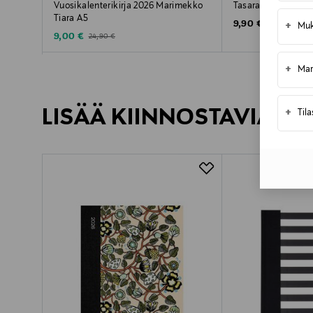
Vuosikalenterikirja 2026 Marimekko
Tasaraita-muistikir
Tiara A5
Original Price
9,90 €
+
Muk
Discounted Price
Original Price
9,00 €
24,90 €
+
Mar
LISÄÄ KIINNOSTAVIA TU
+
Til