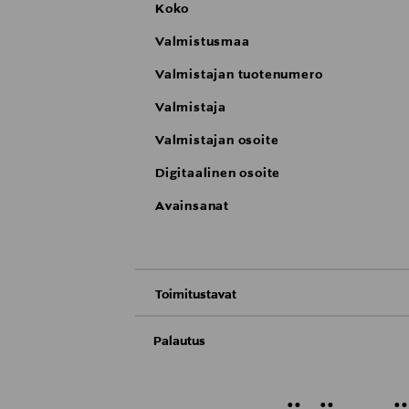
Koko
Valmistusmaa
Valmistajan tuotenumero
Valmistaja
Valmistajan osoite
Digitaalinen osoite
Avainsanat
Toimitustavat
Nouto tavaratalosta
Palautus
Meille on hyvin tärkeää, että olet tyytyvä
Toimitus automaattiin tai noutopisteeseen
Palauttaminen on maksutonta eikä sinun ta