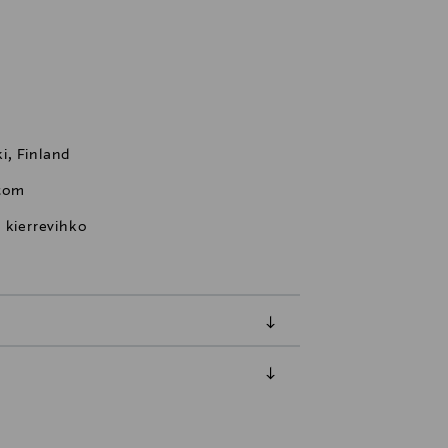
i, Finland
com
 kierrevihko
luessa tuotteen vastaanottamisesta.