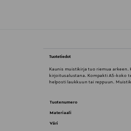
Tuotetiedot
Kaunis muistikirja tuo riemua arkeen. 
kirjoitusalustana. Kompakti A5-koko te
helposti laukkuun tai reppuun. Muist
Tuotenumero
Materiaali
Väri