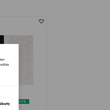
tuotteen koosta riippuen
lla valittuun osoitteeseen.
sten
muuttaa
KUPONKITUOTE
äksytty
EKKO