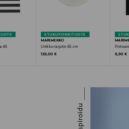
TUOTE
ETUKUPONKITUOTE
ETU
MARIMEKKO
MARIM
ja A5
Unikko-tarjotin 65 cm
Piirtoun
Original Price
Original
129,00 €
9,90 €
Inspiroidu