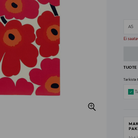
A5
n
n
Ei saata
TUOTE 
Tarkista
T
MAK
PAK