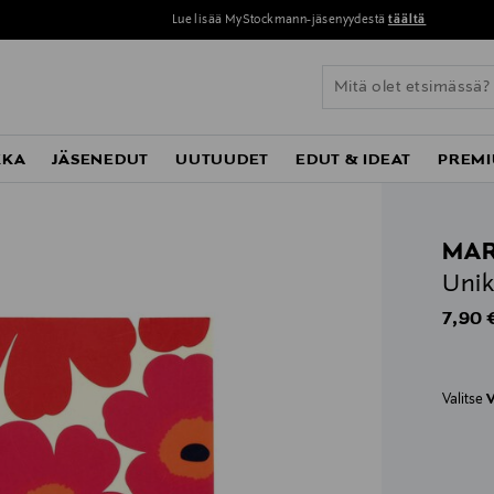
Lue lisää MyStockmann-jäsenyydestä
täältä
KKA
JÄSENEDUT
UUTUUDET
EDUT & IDEAT
PREMI
MA
Unik
Origin
7,90 
Valitse
V