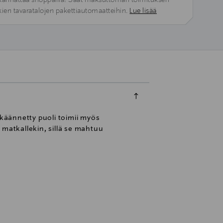
kannattaa shoppailla! Saat maksuttoman toimituksen
kien tavaratalojen pakettiautomaatteihin.
Lue lisää
 käännetty puoli toimii myös
 matkallekin, sillä se mahtuu