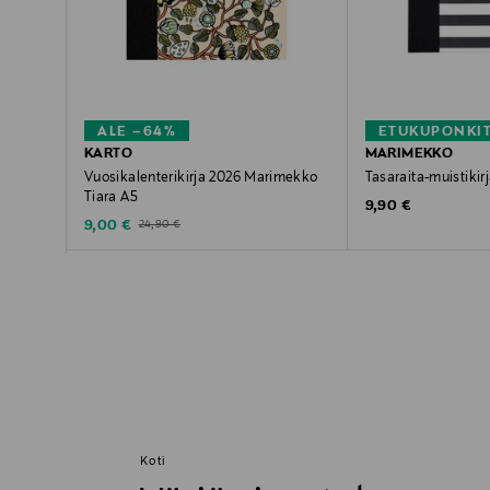
ALE –64%
ETUKUPONKI
KARTO
MARIMEKKO
Vuosikalenterikirja 2026 Marimekko
Tasaraita-muistikir
Tiara A5
Original Price
9,90 €
Discounted Price
Original Price
9,00 €
24,90 €
Koti