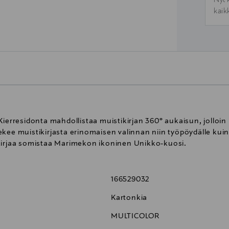
Nyt 
kaik
Kierresidonta mahdollistaa muistikirjan 360° aukaisun, jolloin
kee muistikirjasta erinomaisen valinnan niin työpöydälle kuin
ikirjaa somistaa Marimekon ikoninen Unikko-kuosi.
166529032
Kartonkia
MULTICOLOR