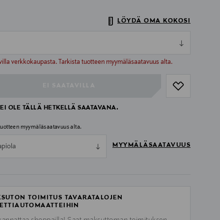
LÖYDÄ OMA KOKOSI
ull
ull
villa verkkokaupasta. Tarkista tuotteen myymäläsaatavuus alta.
EI SAATAVILLA
EI OLE TÄLLÄ HETKELLÄ SAATAVANA.
 tuotteen myymäläsaatavuus alta.
MYYMÄLÄSAATAVUUS
apiola
SUTON TOIMITUS TAVARATALOJEN
ETTIAUTOMAATTEIHIN