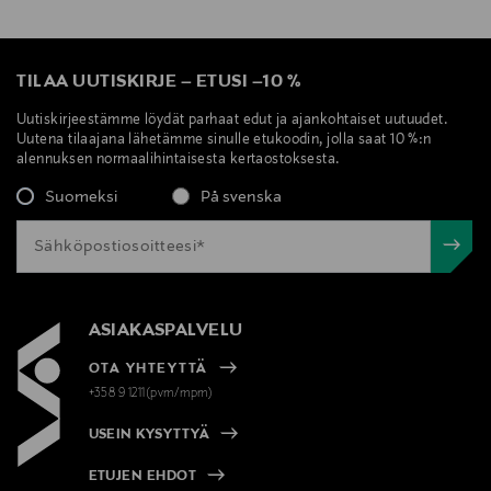
TILAA UUTISKIRJE
–
ETUSI
–
10 %
Uutiskirjeestämme löydät parhaat edut ja ajankohtaiset uutuudet.
Uutena tilaajana lähetämme sinulle etukoodin, jolla saat 10 %:n
alennuksen normaalihintaisesta kertaostoksesta.
Suomeksi
På svenska
ASIAKASPALVELU
OTA YHTEYTTÄ
+358 9 1211(pvm/mpm)
USEIN KYSYTTYÄ
ETUJEN EHDOT