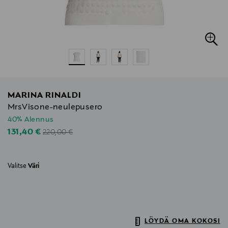
MARINA RINALDI
MrsVisone-neulepusero
40% Alennus
Original Price
Discounted Price
131,40 €
220,00 €
Valitse
Väri
LÖYDÄ OMA KOKOSI