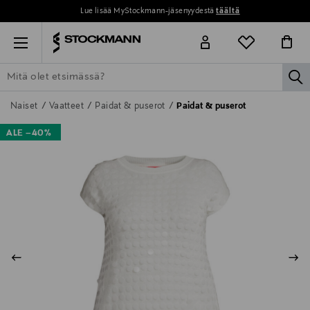
Lue lisää MyStockmann-jäsenyydestä
täältä
Menu
la
ETSI KAIKKI
NAISET
MIEHET
LAPSET
KOTI
KOSMETIIK
Naiset
Vaatteet
Paidat & puserot
Paidat & puserot
ALE –40%