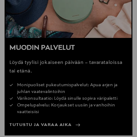
MUODIN PALVELUT
Löydä tyylisi jokaiseen päivään – tavarataloissa
tai etänä.
Monipuoliset pukeutumispalvelut: Apua arjen ja
juhlan vaatevalintoihin
Värikonsultaatio: Löydä sinulle sopiva väripaletti
Ompelupalvelu: Korjaukset uusiin ja vanhoihin
vaatteisiisi
TUTUSTU JA VARAA AIKA