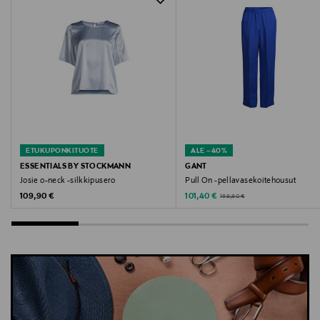
paljettineule, paljettipaita
ETUKUPONKITUOTE
ALE –40%
ESSENTIALS BY STOCKMANN
GANT
Josie o-neck -silkkipusero
Pull On -pellavasekoitehousut
Original Price
Discounted Price
Original Price
109,90 €
101,40 €
169,90 €