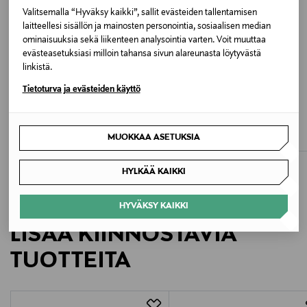
Kiina
Valitsemalla “Hyväksy kaikki”, sallit evästeiden tallentamisen
laitteellesi sisällön ja mainosten personointia, sosiaalisen median
Valmistajan tuotenumero
ominaisuuksia sekä liikenteen analysointia varten. Voit muuttaa
evästeasetuksiasi milloin tahansa sivun alareunasta löytyvästä
2618361017600
linkistä.
ALE –62%
ALE –40%
Tietoturva ja evästeiden käyttö
Valmistaja
COMMA
ROSEMUNDE
Striped-pusero
RWBillie Lace V-Neck -aluspaita
MARINA RINALDI s.r.l.
Original Price
Discounted Price
Discounted Price
alk.
Original Price
31,90 €
35,40 €
59,00 €
82,90 €
MUOKKAA ASETUKSIA
Valmistajan osoite
HYLKÄÄ KAIKKI
Via Giulia Maramotti 4, 42124, Reggio Emilia, Italy
HYVÄKSY KAIKKI
Digitaalinen osoite
LISÄÄ KIINNOSTAVIA
https://fi.maxmara.com/info/customer-care/contact-
us
TUOTTEITA
Avainsanat
Marina Rinaldi, neulepusero, naisten neule, paita,