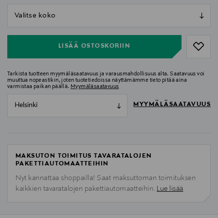
null
null
LISÄÄ OSTOSKORIIN
Tarkista tuotteen myymäläsaatavuus ja varausmahdollisuus alta. Saatavuus voi
muuttua nopeastikin, joten tuotetiedoissa näyttämämme tieto pitää aina
varmistaa paikan päällä.
Myymäläsaatavuus
MYYMÄLÄSAATAVUUS
Helsinki
MAKSUTON TOIMITUS TAVARATALOJEN
PAKETTIAUTOMAATTEIHIN
Nyt kannattaa shoppailla! Saat maksuttoman toimituksen
kaikkien tavaratalojen pakettiautomaatteihin.
Lue lisää