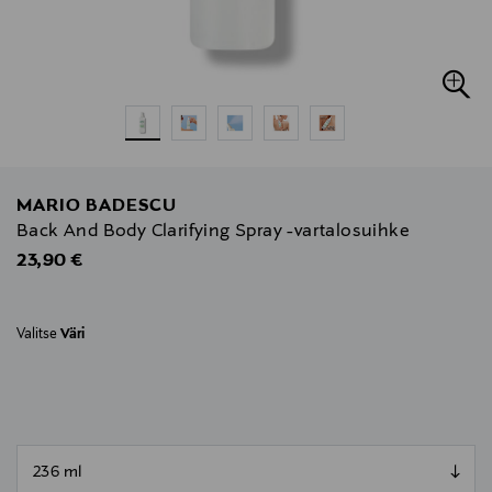
MARIO BADESCU
Back And Body Clarifying Spray -vartalosuihke
Original Price
23,90 €
Valitse
Väri
null
null