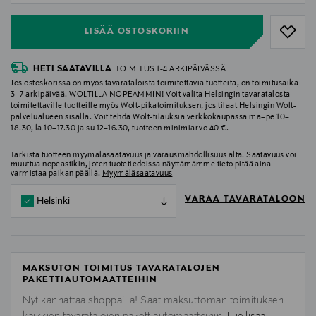
LISÄÄ OSTOSKORIIN
HETI SAATAVILLA
TOIMITUS 1-4 ARKIPÄIVÄSSÄ
Jos ostoskorissa on myös tavarataloista toimitettavia tuotteita, on toimitusaika
3–7 arkipäivää. WOLTILLA NOPEAMMIN! Voit valita Helsingin tavaratalosta
toimitettaville tuotteille myös Wolt-pikatoimituksen, jos tilaat Helsingin Wolt-
palvelualueen sisällä. Voit tehdä Wolt-tilauksia verkkokaupassa ma–pe 10–
18.30, la 10–17.30 ja su 12–16.30, tuotteen minimiarvo 40 €.
Tarkista tuotteen myymäläsaatavuus ja varausmahdollisuus alta. Saatavuus voi
muuttua nopeastikin, joten tuotetiedoissa näyttämämme tieto pitää aina
varmistaa paikan päällä.
Myymäläsaatavuus
VARAA TAVARATALOON
Helsinki
MAKSUTON TOIMITUS TAVARATALOJEN
PAKETTIAUTOMAATTEIHIN
Nyt kannattaa shoppailla! Saat maksuttoman toimituksen