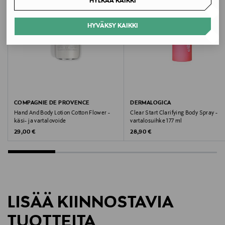
HYLKÄÄ KAIKKI
Väri
HYVÄKSY KAIKKI
NO COL
Koko
236 ml
Ainesosaluettelo
COMPAGNIE DE PROVENCE
DERMALOGICA
Hand And Body Lotion Cotton Flower -
Clear Start Clarifying Body Spray -
Water (Aqua/Eau), Isopropyl Alcohol, Camphor, Zinc
käsi- ja vartalovoide
vartalosuihke 177 ml
PCA, Disodium Phosphate, Pyridoxine HCl,
Original Price
Original Price
29,00 €
28,90 €
Niacinamide, Glycerin, Phenoxyethanol, Panthenol,
Hydrolyzed Yeast Protein, Threonine, Allantoin, Citric
Acid, Potassium Sorbate, Biotin.
Valmistajan tuotenumero
LISÄÄ KIINNOSTAVIA
15413477
TUOTTEITA