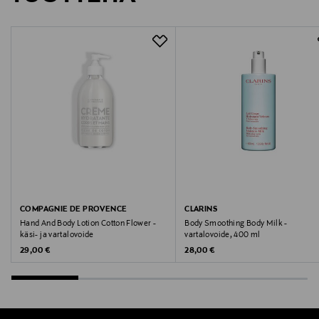
Valmistaja
Dermarome AB
Valmistajan osoite
Rosenlundsgatan 50, 118 63 Stockholm, Sweden
Digitaalinen osoite
info@dermarome.se
Avainsanat
ihonhoito, vartalosuihke, akne, Mario Badescu,
COMPAGNIE DE PROVENCE
CLARINS
vartalonhoito
Hand And Body Lotion Cotton Flower -
Body Smoothing Body Milk -
käsi- ja vartalovoide
vartalovoide, 400 ml
Original Price
Original Price
29,00 €
28,00 €