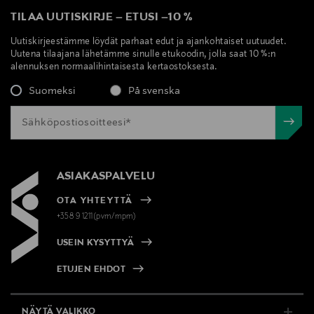
TILAA UUTISKIRJE
–
ETUSI
–
10 %
Uutiskirjeestämme löydät parhaat edut ja ajankohtaiset uutuudet.
Uutena tilaajana lähetämme sinulle etukoodin, jolla saat 10 %:n
alennuksen normaalihintaisesta kertaostoksesta.
Suomeksi
På svenska
ASIAKASPALVELU
OTA YHTEYTTÄ
+358 9 1211(pvm/mpm)
USEIN KYSYTTYÄ
ETUJEN EHDOT
NÄYTÄ VALIKKO