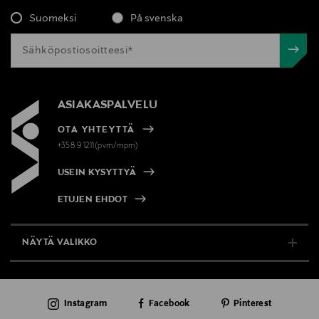
Suomeksi
På svenska
ASIAKASPALVELU
OTA YHTEYTTÄ
+358 9 1211(pvm/mpm)
USEIN KYSYTTYÄ
ETUJEN EHDOT
NÄYTÄ VALIKKO
TUKI & INFO
Instagram
Facebook
Pinterest
AJANKOHTAISTA