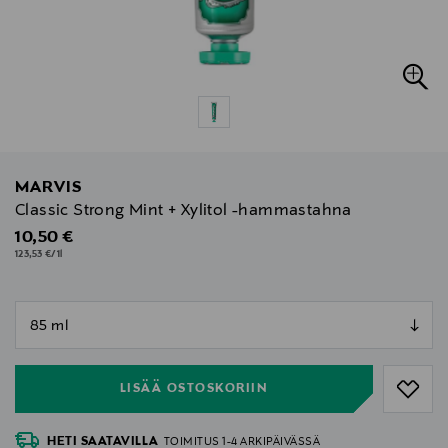
MARVIS
Classic Strong Mint + Xylitol -hammastahna
Original Price
10,50 €
123,53 €/1l
null
null
LISÄÄ OSTOSKORIIN
HETI SAATAVILLA
TOIMITUS 1-4 ARKIPÄIVÄSSÄ