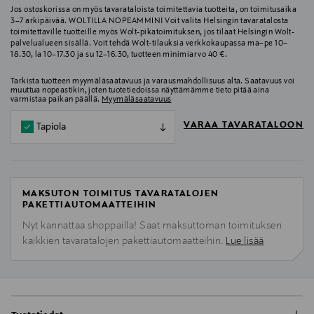
Jos ostoskorissa on myös tavarataloista toimitettavia tuotteita, on toimitusaika
3–7 arkipäivää. WOLTILLA NOPEAMMIN! Voit valita Helsingin tavaratalosta
toimitettaville tuotteille myös Wolt-pikatoimituksen, jos tilaat Helsingin Wolt-
palvelualueen sisällä. Voit tehdä Wolt-tilauksia verkkokaupassa ma–pe 10–
18.30, la 10–17.30 ja su 12–16.30, tuotteen minimiarvo 40 €.
Tarkista tuotteen myymäläsaatavuus ja varausmahdollisuus alta. Saatavuus voi
muuttua nopeastikin, joten tuotetiedoissa näyttämämme tieto pitää aina
varmistaa paikan päällä.
Myymäläsaatavuus
VARAA TAVARATALOON
Tapiola
MAKSUTON TOIMITUS TAVARATALOJEN
PAKETTIAUTOMAATTEIHIN
Nyt kannattaa shoppailla! Saat maksuttoman toimituksen
kaikkien tavaratalojen pakettiautomaatteihin.
Lue lisää