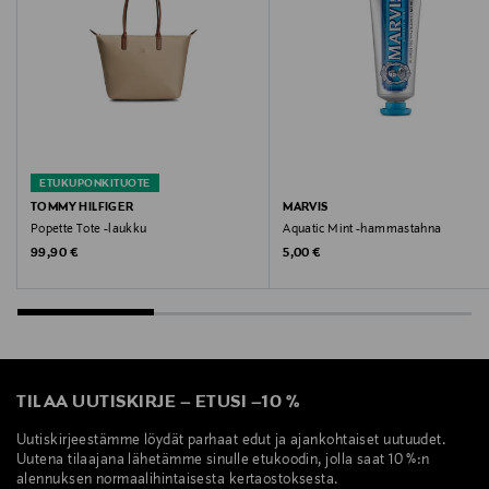
ETUKUPONKITUOTE
TOMMY HILFIGER
MARVIS
Popette Tote -laukku
Aquatic Mint -hammastahna
Original Price
Original Price
99,90 €
5,00 €
TILAA UUTISKIRJE
–
ETUSI
–
10 %
Uutiskirjeestämme löydät parhaat edut ja ajankohtaiset uutuudet.
Uutena tilaajana lähetämme sinulle etukoodin, jolla saat 10 %:n
alennuksen normaalihintaisesta kertaostoksesta.