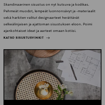
Skandinaavinen sisustus on nyt kutsuva ja kodikas.
Pehmeät muodot, lempeät luonnonsävyt ja -materiaalit
sekä harkiten valitut designaarteet herättävät
selkeälinjaisen ja ajattoman sisustuksen eloon. Poimi
ajankohtaiset ideat ja aarteet omaan kotiisi.
KATSO SISUSTUSVINKIT
NÄYTÄ VÄHEMMÄN
KATSO SISUSTUSVINKIT