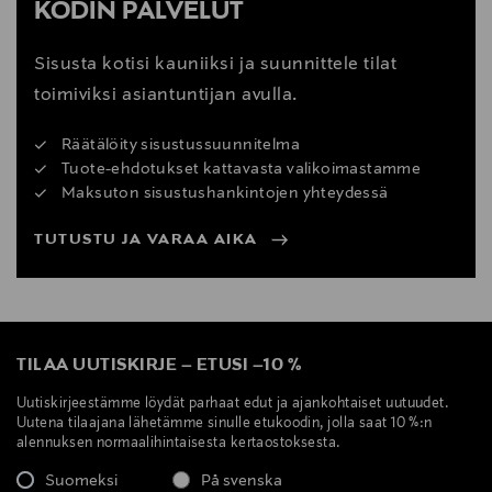
KODIN PALVELUT
Sisusta kotisi kauniiksi ja suunnittele tilat
toimiviksi asiantuntijan avulla.
Räätälöity sisustussuunnitelma
Tuote-ehdotukset kattavasta valikoimastamme
Maksuton sisustushankintojen yhteydessä
TUTUSTU JA VARAA AIKA
TILAA UUTISKIRJE
–
ETUSI
–
10 %
Uutiskirjeestämme löydät parhaat edut ja ajankohtaiset uutuudet.
Uutena tilaajana lähetämme sinulle etukoodin, jolla saat 10 %:n
alennuksen normaalihintaisesta kertaostoksesta.
Suomeksi
På svenska