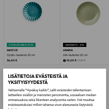
Väri
OCEAN
Koko
20x16cm
ETUKUPONKITUOTE
JÄSENETU –21%
Valmistusmaa
MATEUS
ARABIA
Oyster-lautanen 20 cm
24h-lautanen 20 cm
Portugali
Original Price
Discounted Price
Original Price
34,90 €
19,00 €
23,90 €
Valmistajan tuotenumero
LISÄTIETOJA EVÄSTEISTÄ JA
EBSA51CEB
YKSITYISYYDESTÄ
Valmistaja
Valitsemalla “Hyväksy kaikki”, sallit evästeiden tallentamisen
LISÄÄ KIINNOSTAVIA
laitteellesi sisällön ja mainosten personointia, sosiaalisen median
HOUSE OF SEASONS AB
ominaisuuksia sekä liikenteen analysointia varten. Voit muuttaa
TUOTTEITA
evästeasetuksiasi milloin tahansa sivun alareunasta löytyvästä
Valmistajan osoite