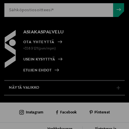
ASIAKASPALVELU
OTA YHTEYTTÄ
+358 9 1211(pvm/mpm)
USEIN KYSYTTYÄ
ETUJEN EHDOT
NÄYTÄ VALIKKO
TUKI & INFO
Instagram
Facebook
Pinterest
AJANKOHTAISTA
PALVELUT