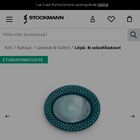
Lue lisää MyStockmann-jäsenyydestä
täältä
Menu
la
ETSI KAIKKI
NAISET
MIEHET
LAPSET
KOTI
KOSMETIIK
Koti
Kattaus
Lautaset & kulhot
Leipä- & salaattilautaset
ETUKUPONKITUOTE