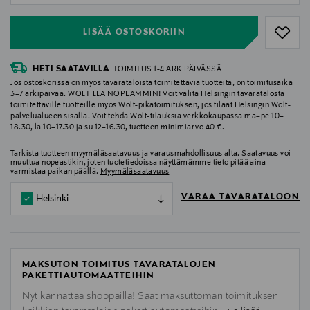
LISÄÄ OSTOSKORIIN
HETI SAATAVILLA
TOIMITUS 1-4 ARKIPÄIVÄSSÄ
Jos ostoskorissa on myös tavarataloista toimitettavia tuotteita, on toimitusaika
3–7 arkipäivää. WOLTILLA NOPEAMMIN! Voit valita Helsingin tavaratalosta
toimitettaville tuotteille myös Wolt-pikatoimituksen, jos tilaat Helsingin Wolt-
palvelualueen sisällä. Voit tehdä Wolt-tilauksia verkkokaupassa ma–pe 10–
18.30, la 10–17.30 ja su 12–16.30, tuotteen minimiarvo 40 €.
Tarkista tuotteen myymäläsaatavuus ja varausmahdollisuus alta. Saatavuus voi
muuttua nopeastikin, joten tuotetiedoissa näyttämämme tieto pitää aina
varmistaa paikan päällä.
Myymäläsaatavuus
VARAA TAVARATALOON
Helsinki
MAKSUTON TOIMITUS TAVARATALOJEN
PAKETTIAUTOMAATTEIHIN
Nyt kannattaa shoppailla! Saat maksuttoman toimituksen