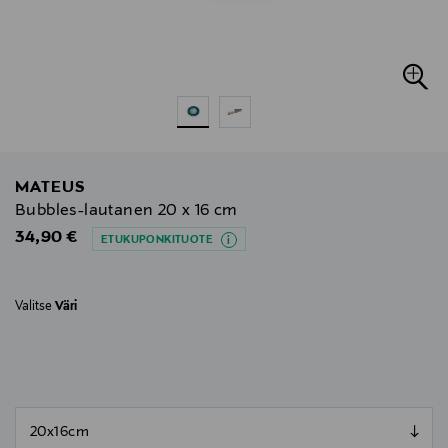
MATEUS
Bubbles-lautanen 20 x 16 cm
Original Price
34,90 €
ETUKUPONKITUOTE
Valitse
Väri
null
null