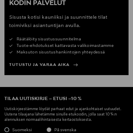
KODIN PALVELUT
Sisusta kotisi kauniiksi ja suunnittele tilat
toimiviksi asiantuntijan avulla.
Räätälöity sisustussuunnitelma
Tuote-ehdotukset kattavasta valikoimastamme
Maksuton sisustushankintojen yhteydessä
TUTUSTU JA VARAA AIKA
TILAA UUTISKIRJE
–
ETUSI
–
10 %
Uutiskirjeestämme löydät parhaat edut ja ajankohtaiset uutuudet.
Uutena tilaajana lähetämme sinulle etukoodin, jolla saat 10 %:n
alennuksen normaalihintaisesta kertaostoksesta.
Suomeksi
På svenska