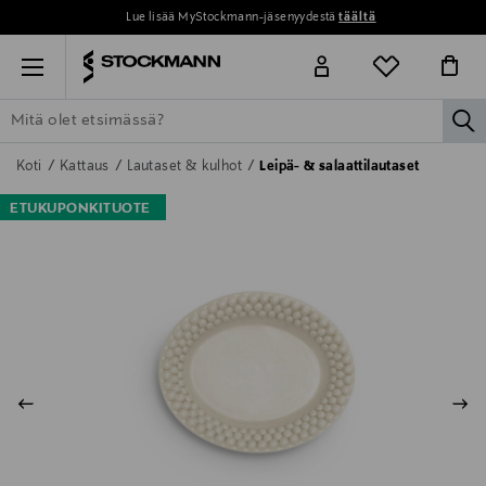
Lue lisää MyStockmann-jäsenyydestä
täältä
Menu
la
ETSI KAIKKI
NAISET
MIEHET
LAPSET
KOTI
KOSMETIIK
Koti
Kattaus
Lautaset & kulhot
Leipä- & salaattilautaset
ETUKUPONKITUOTE