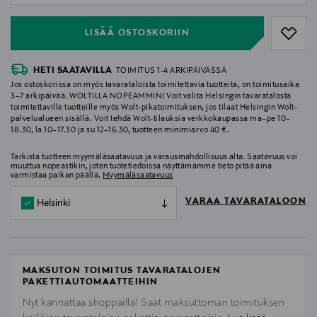
LISÄÄ OSTOSKORIIN
HETI SAATAVILLA
TOIMITUS 1-4 ARKIPÄIVÄSSÄ
Jos ostoskorissa on myös tavarataloista toimitettavia tuotteita, on toimitusaika
3–7 arkipäivää. WOLTILLA NOPEAMMIN! Voit valita Helsingin tavaratalosta
toimitettaville tuotteille myös Wolt-pikatoimituksen, jos tilaat Helsingin Wolt-
palvelualueen sisällä. Voit tehdä Wolt-tilauksia verkkokaupassa ma–pe 10–
18.30, la 10–17.30 ja su 12–16.30, tuotteen minimiarvo 40 €.
Tarkista tuotteen myymäläsaatavuus ja varausmahdollisuus alta. Saatavuus voi
muuttua nopeastikin, joten tuotetiedoissa näyttämämme tieto pitää aina
varmistaa paikan päällä.
Myymäläsaatavuus
VARAA TAVARATALOON
Helsinki
MAKSUTON TOIMITUS TAVARATALOJEN
PAKETTIAUTOMAATTEIHIN
Nyt kannattaa shoppailla! Saat maksuttoman toimituksen