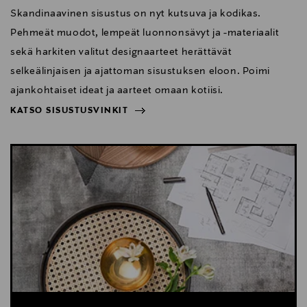
Skandinaavinen sisustus on nyt kutsuva ja kodikas.
Pehmeät muodot, lempeät luonnonsävyt ja -materiaalit
sekä harkiten valitut designaarteet herättävät
selkeälinjaisen ja ajattoman sisustuksen eloon. Poimi
ajankohtaiset ideat ja aarteet omaan kotiisi.
KATSO SISUSTUSVINKIT
NÄYTÄ VÄHEMMÄN
KATSO SISUSTUSVINKIT