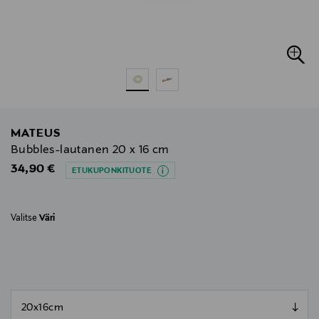
MATEUS
Bubbles-lautanen 20 x 16 cm
Original Price
34,90 €
ETUKUPONKITUOTE
Valitse
Väri
null
null