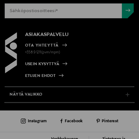
ASIAKASPALVELU
OTA YHTEYTTÄ
+358 9 1211(pvm/mpm)
USEIN KYSYTTYÄ
ETUJEN EHDOT
NÄYTÄ VALIKKO
TUKI & INFO
Instagram
Facebook
Pinterest
AJANKOHTAISTA
PALVELUT