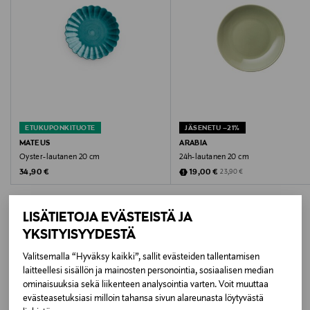
Väri
SAND
Koko
20x16cm
ETUKUPONKITUOTE
JÄSENETU –21%
Valmistusmaa
MATEUS
ARABIA
Oyster-lautanen 20 cm
24h-lautanen 20 cm
Portugali
Original Price
Discounted Price
Original Price
34,90 €
19,00 €
23,90 €
Valmistajan tuotenumero
LISÄTIETOJA EVÄSTEISTÄ JA
EBSA51CEB
YKSITYISYYDESTÄ
Valmistaja
Valitsemalla “Hyväksy kaikki”, sallit evästeiden tallentamisen
LISÄÄ KIINNOSTAVIA
laitteellesi sisällön ja mainosten personointia, sosiaalisen median
HOUSE OF SEASONS AB
ominaisuuksia sekä liikenteen analysointia varten. Voit muuttaa
TUOTTEITA
evästeasetuksiasi milloin tahansa sivun alareunasta löytyvästä
Valmistajan osoite