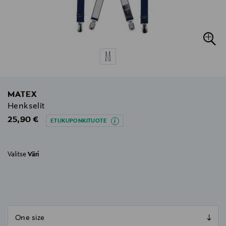
MATEX
Henkselit
Original Price
25,90 €
ETUKUPONKITUOTE
Valitse
Väri
null
null