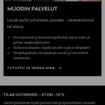
MUODIN PALVELUT
Löydä tyylisi jokaiseen päivään – tavarataloissa
tai etänä.
Monipuoliset pukeutumispalvelut: Apua arjen ja
juhlan vaatevalintoihin
Värikonsultaatio: Löydä sinulle sopiva väripaletti
Ompelupalvelu: Korjaukset uusiin ja vanhoihin
vaatteisiisi
TUTUSTU JA VARAA AIKA
TILAA UUTISKIRJE
–
ETUSI
–
10 %
Uutiskirjeestämme löydät parhaat edut ja ajankohtaiset uutuudet.