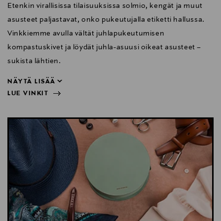
Etenkin virallisissa tilaisuuksissa solmio, kengät ja muut
asusteet paljastavat, onko pukeutujalla etiketti hallussa.
Vinkkiemme avulla vältät juhlapukeutumisen
kompastuskivet ja löydät juhla-asuusi oikeat asusteet –
sukista lähtien.
NÄYTÄ LISÄÄ
LUE VINKIT
sukista lähtien.
NÄYTÄ VÄHEMMÄN
LUE VINKIT