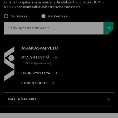
Uutena tilaajana lähetämme sinulle etukoodin, jolla saat 10 %:n
alennuksen normaalihintaisesta kertaostoksesta.
Suomeksi
På svenska
ASIAKASPALVELU
OTA YHTEYTTÄ
+358 9 1211(pvm/mpm)
USEIN KYSYTTYÄ
ETUJEN EHDOT
NÄYTÄ VALIKKO
TUKI & INFO