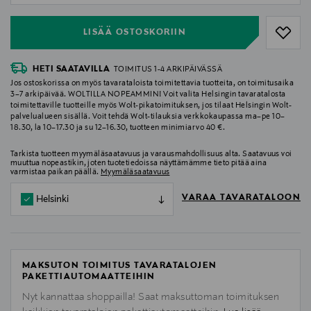
LISÄÄ OSTOSKORIIN
HETI SAATAVILLA
TOIMITUS 1-4 ARKIPÄIVÄSSÄ
Jos ostoskorissa on myös tavarataloista toimitettavia tuotteita, on toimitusaika
3–7 arkipäivää. WOLTILLA NOPEAMMIN! Voit valita Helsingin tavaratalosta
toimitettaville tuotteille myös Wolt-pikatoimituksen, jos tilaat Helsingin Wolt-
palvelualueen sisällä. Voit tehdä Wolt-tilauksia verkkokaupassa ma–pe 10–
18.30, la 10–17.30 ja su 12–16.30, tuotteen minimiarvo 40 €.
Tarkista tuotteen myymäläsaatavuus ja varausmahdollisuus alta. Saatavuus voi
muuttua nopeastikin, joten tuotetiedoissa näyttämämme tieto pitää aina
varmistaa paikan päällä.
Myymäläsaatavuus
VARAA TAVARATALOON
Helsinki
MAKSUTON TOIMITUS TAVARATALOJEN
PAKETTIAUTOMAATTEIHIN
Nyt kannattaa shoppailla! Saat maksuttoman toimituksen