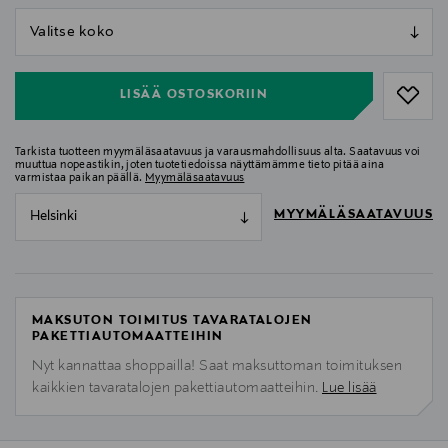
null
null
LISÄÄ OSTOSKORIIN
Tarkista tuotteen myymäläsaatavuus ja varausmahdollisuus alta. Saatavuus voi
muuttua nopeastikin, joten tuotetiedoissa näyttämämme tieto pitää aina
varmistaa paikan päällä.
Myymäläsaatavuus
MYYMÄLÄSAATAVUUS
Helsinki
MAKSUTON TOIMITUS TAVARATALOJEN
PAKETTIAUTOMAATTEIHIN
Nyt kannattaa shoppailla! Saat maksuttoman toimituksen
kaikkien tavaratalojen pakettiautomaatteihin.
Lue lisää