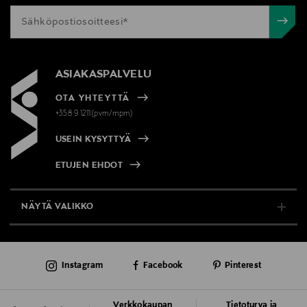
ASIAKASPALVELU
OTA YHTEYTTÄ
+358 9 1211(pvm/mpm)
USEIN KYSYTTYÄ
ETUJEN EHDOT
NÄYTÄ VALIKKO
TUKI & INFO
Instagram
Facebook
Pinterest
AJANKOHTAISTA
PALVELUT
Verkkokaupan
Tietoturva ja