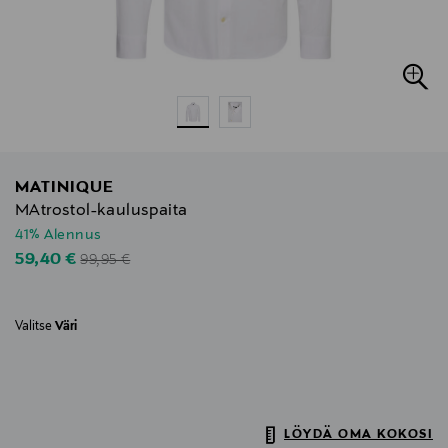
MATINIQUE
MAtrostol-kauluspaita
41% Alennus
Original Price
Discounted Price
59,40 €
99,95 €
Valitse
Väri
LÖYDÄ OMA KOKOSI