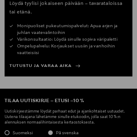
Löydä tyylisi jokaiseen päivään – tavarataloissa
tai etänä.
Monipuoliset pukeutumispalvelut: Apua arjen ja
juhlan vaatevalintoihin
Värikonsultaatio: Löydä sinulle sopiva väripaletti
Ompelupalvelu: Korjaukset uusiin ja vanhoihin
vaatteisiisi
TUTUSTU JA VARAA AIKA
TILAA UUTISKIRJE
–
ETUSI
–
10 %
Uutiskirjeestämme löydät parhaat edut ja ajankohtaiset uutuudet.
Uutena tilaajana lähetämme sinulle etukoodin, jolla saat 10 %:n
alennuksen normaalihintaisesta kertaostoksesta.
Suomeksi
På svenska