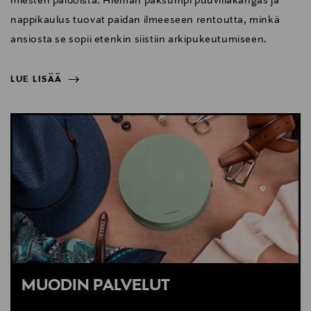
miesten paidoista. Hieman paksumpi puuvillakangas ja
nappikaulus tuovat paidan ilmeeseen rentoutta, minkä
ansiosta se sopii etenkin siistiin arkipukeutumiseen.
LUE LISÄÄ
NÄYTÄ VÄHEMMÄN
LUE LISÄÄ
MUODIN PALVELUT