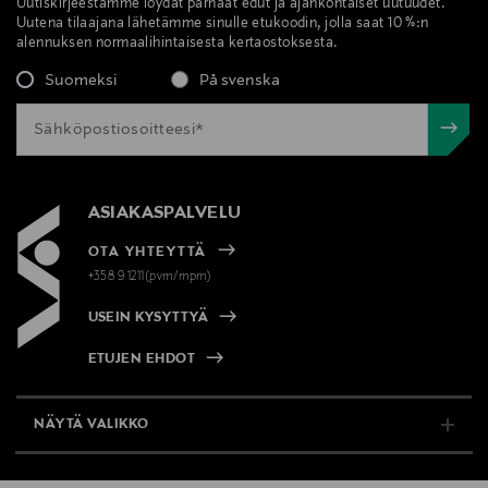
Uutiskirjeestämme löydät parhaat edut ja ajankohtaiset uutuudet.
Uutena tilaajana lähetämme sinulle etukoodin, jolla saat 10 %:n
alennuksen normaalihintaisesta kertaostoksesta.
Suomeksi
På svenska
ASIAKASPALVELU
OTA YHTEYTTÄ
+358 9 1211(pvm/mpm)
USEIN KYSYTTYÄ
ETUJEN EHDOT
NÄYTÄ VALIKKO
TUKI & INFO