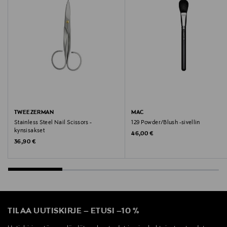
TWEEZERMAN
MAC
Stainless Steel Nail Scissors -
129 Powder/Blush -sivellin
kynsisakset
Original Price
46,00 €
Original Price
36,90 €
TILAA UUTISKIRJE
–
ETUSI
–
10 %