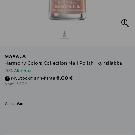
MAVALA
Harmony Colors Collection Nail Polish -kynsilakka
20% Alennus
Discounted Price
6,00 €
MyStockmann-hinta
Original Price
7,50 €
Norm.
Valitse
Väri