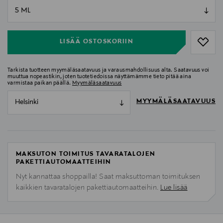
null
null
LISÄÄ OSTOSKORIIN
Tarkista tuotteen myymäläsaatavuus ja varausmahdollisuus alta. Saatavuus voi
muuttua nopeastikin, joten tuotetiedoissa näyttämämme tieto pitää aina
varmistaa paikan päällä.
Myymäläsaatavuus
MYYMÄLÄSAATAVUUS
Helsinki
MAKSUTON TOIMITUS TAVARATALOJEN
PAKETTIAUTOMAATTEIHIN
Nyt kannattaa shoppailla! Saat maksuttoman toimituksen
kaikkien tavaratalojen pakettiautomaatteihin.
Lue lisää