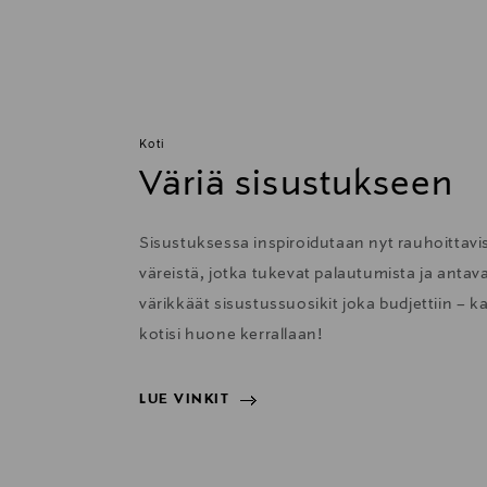
Koti
Väriä sisustukseen
Sisustuksessa inspiroidutaan nyt rauhoittavis
väreistä, jotka tukevat palautumista ja anta
värikkäät sisustussuosikit joka budjettiin – k
kotisi huone kerrallaan!
LUE VINKIT