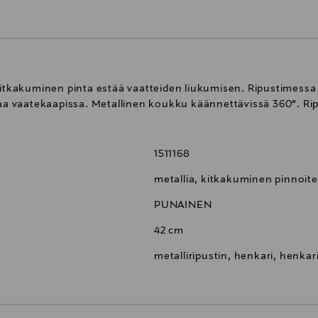
 kitkakuminen pinta estää vaatteiden liukumisen. Ripustimess
laa vaatekaapissa. Metallinen koukku käännettävissä 360°. Ripu
1511168
metallia, kitkakuminen pinnoite
PUNAINEN
42 cm
metalliripustin, henkari, henkar