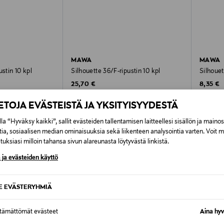
MAWA
MAWA
ustin 10 kpl
Silhouette 36/F-ripustin 10 kpl
Silhouet
Original Price
Original
25,70 €
8,35 €
IETOJA EVÄSTEISTÄ JA YKSITYISYYDESTÄ
la “Hyväksy kaikki”, sallit evästeiden tallentamisen laitteellesi sisällön ja maino
tia, sosiaalisen median ominaisuuksia sekä liikenteen analysointia varten. Voit 
uksiasi milloin tahansa sivun alareunasta löytyvästä linkistä.
 ja evästeiden käyttö
OTTEITA
SE EVÄSTERYHMIÄ
VE
ONLINE EXCLUSIVE
ttämättömät evästeet
Aina hyv