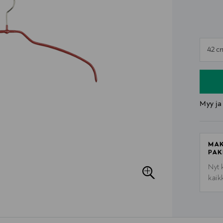
n
42 c
n
Myy ja
MAK
PAK
Nyt 
kaik