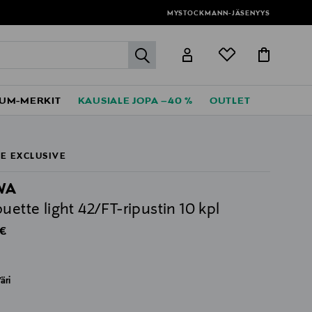
MYSTOCKMANN-JÄSENYYS
label.header.go
UM-MERKIT
KAUSIALE JOPA –40 %
OUTLET
E EXCLUSIVE
WA
ouette light 42/FT-ripustin 10 kpl
al Price
 €
äri