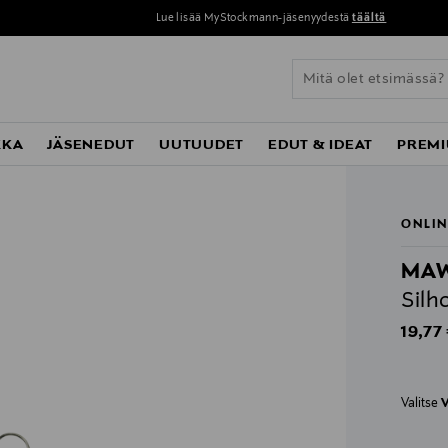
Lue lisää MyStockmann-jäsenyydestä
täältä
KKA
JÄSENEDUT
UUTUUDET
EDUT & IDEAT
PREMI
ONLIN
MA
Silh
Origin
19,77
Valitse
V