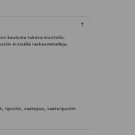
a on kaulusta tukeva muotoilu.
stin ei sisällä raskasmetalleja.
it, ripustin, vaatepuu, vaateripustin