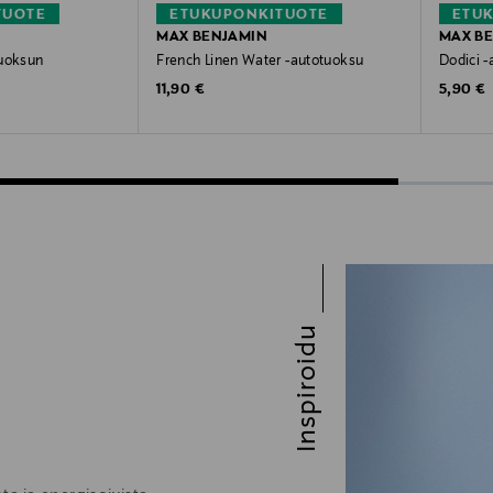
TUOTE
ETUKUPONKITUOTE
ETU
MAX BENJAMIN
MAX B
tuoksun
French Linen Water -autotuoksu
Dodici 
Original Price
Original
11,90 €
5,90 €
Inspiroidu