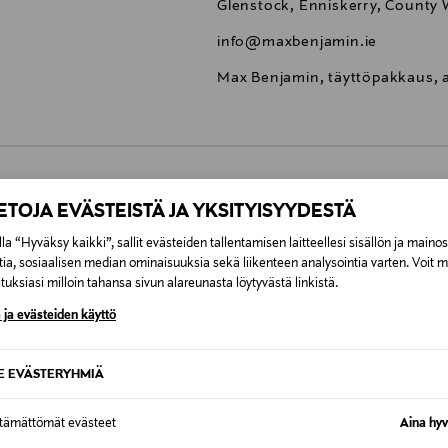
Glenstock, Enniskerry, County W
info@maxbenjamin.ie
Max Benjamin, täyttöpakkaus, 
0,00 €
IETOJA EVÄSTEISTÄ JA YKSITYISYYDESTÄ
la “Hyväksy kaikki”, sallit evästeiden tallentamisen laitteellesi sisällön ja maino
inen tilaukseesi. Voit palauttaa tilaamasi tuotteen 30 vuorokauden ku
0,00 € – 4,90 €
tia, sosiaalisen median ominaisuuksia sekä liikenteen analysointia varten. Voit 
rvitse ilmoittaa palautuksesta etukäteen.
uksiasi milloin tahansa sivun alareunasta löytyvästä linkistä.
ÖS NÄISTÄ
 ja evästeiden käyttö
7,90 €–50,00 € kuljetusyhtiöstä ja 
SE EVÄSTERYHMIÄ
Alk. 6,90 €, kun toimitus on saatavi
ttämättömät evästeet
Aina hyv