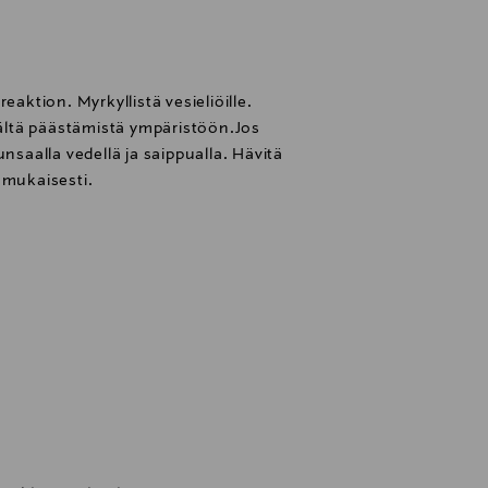
eaktion. Myrkyllistä vesieliöille.
 Vältä päästämistä ympäristöön.Jos
unsaalla vedellä ja saippualla. Hävitä
 mukaisesti.