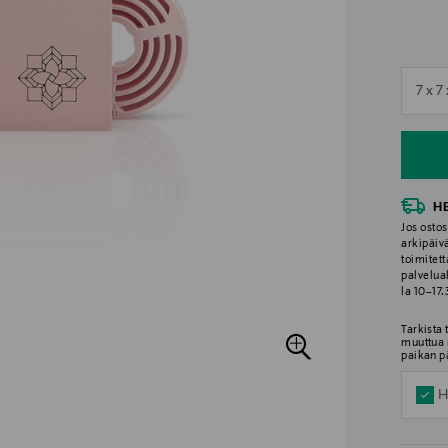
n
7 x 7
n
H
Jos ostos
arkipäiv
toimitett
palvelua
la 10–17
Tarkista
muuttua 
paikan p
H