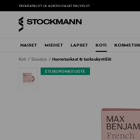
TAVARATALOT JA AUKIOLOAJAT
PALVELUT
NAISET
MIEHET
LAPSET
KOTI
KOSMETII
Koti
Sisustus
Huonetuoksut & tuoksukynttilät
ETUKUPONKITUOTE