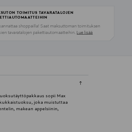
SUTON TOIMITUS TAVARATALOJEN
ETTIAUTOMAATTEIHIN
kannattaa shoppailla! Saat maksuttoman toimituksen
kien tavaratalojen pakettiautomaatteihin.
Lue lisää
 tuoksutäyttöpakkaus sopii Max
 kukkaistuoksu, joka muistuttaa
entelin, makean appelsiinin,