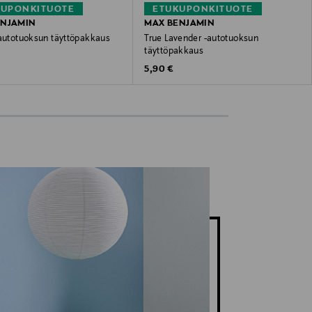
KUPONKITUOTE
ETUKUPONKITUOTE
ENJAMIN
MAX BENJAMIN
-autotuoksun täyttöpakkaus
True Lavender -autotuoksun
täyttöpakkaus
 Price
Original Price
5,90 €