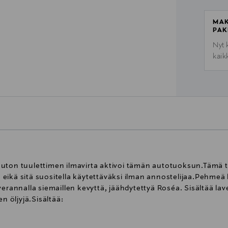
MAK
PAK
Nyt 
kaik
auton tuulettimen ilmavirta aktivoi tämän autotuoksun.Tämä
eikä sitä suositella käytettäväksi ilman annostelijaa.Pehmeä
verannalla siemaillen kevyttä, jäähdytettyä Roséa. Sisältää lav
n öljyjä.Sisältää:
.