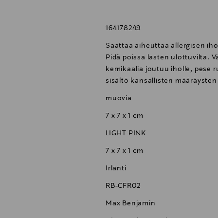
164178249
Saattaa aiheuttaa allergisen ihor
Pidä poissa lasten ulottuvilta.
kemikaalia joutuu iholle, pese r
sisältö kansallisten määräysten
muovia
7 x 7 x 1 cm
LIGHT PINK
7 x 7 x 1 cm
Irlanti
RB-CFR02
Max Benjamin