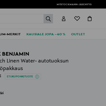
MYSTOCKMANN-JÄSENYYS
label.header.go
UM-MERKIT
KAUSIALE JOPA –40 %
OUTLET
 BENJAMIN
ch Linen Water- autotuoksun
töpakkaus
al Price
€
ETUKUPONKITUOTE
äri