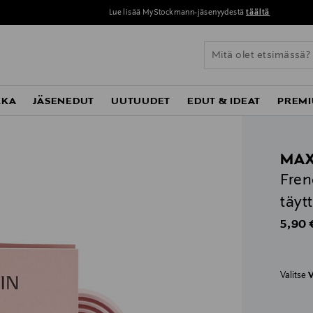
Lue lisää MyStockmann-jäsenyydestä
täältä
KKA
JÄSENEDUT
UUTUUDET
EDUT & IDEAT
PREMI
MAX
Fren
täyt
Origin
5,90 
Valitse
V