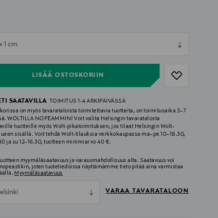
ull
 x 1 cm
ull
LISÄÄ OSTOSKORIIN
ETI SAATAVILLA
TOIMITUS 1-4 ARKIPÄIVÄSSÄ
korissa on myös tavarataloista toimitettavia tuotteita, on toimitusaika 3–7
ää. WOLTILLA NOPEAMMIN! Voit valita Helsingin tavaratalosta
aville tuotteille myös Wolt-pikatoimituksen, jos tilaat Helsingin Wolt-
lueen sisällä. Voit tehdä Wolt-tilauksia verkkokaupassa ma–pe 10–18.30,
.30 ja su 12–16.30, tuotteen minimiarvo 40 €.
 tuotteen myymäläsaatavuus ja varausmahdollisuus alta. Saatavuus voi
nopeastikin, joten tuotetiedoissa näyttämämme tieto pitää aina varmistaa
äällä.
Myymäläsaatavuus
VARAA TAVARATALOON
elsinki