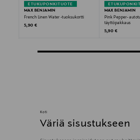
ETUKUPONKITUOTE
ETUKUPONKI
MAX BENJAMIN
MAX BENJAMIN
French Linen Water -tuoksukortti
Pink Pepper- auto
täyttöpakkaus
Original Price
5,90 €
Original Price
5,90 €
Koti
Väriä sisustukseen