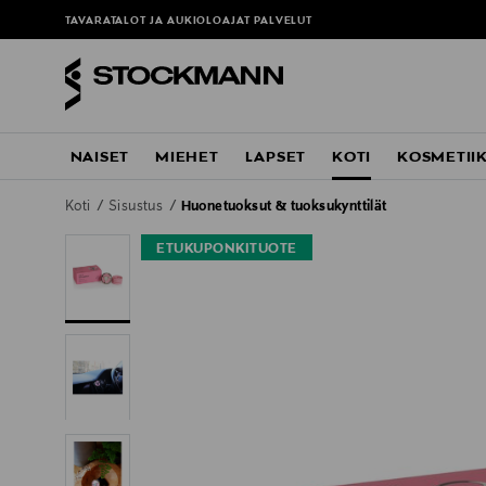
TAVARATALOT JA AUKIOLOAJAT
PALVELUT
NAISET
MIEHET
LAPSET
KOTI
KOSMETII
Koti
Sisustus
Huonetuoksut & tuoksukynttilät
ETUKUPONKITUOTE