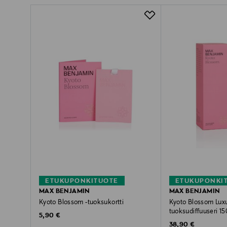
ETUKUPONKITUOTE
ETUKUPONKI
MAX BENJAMIN
MAX BENJAMIN
Kyoto Blossom -tuoksukortti
Kyoto Blossom Luxu
tuoksudiffuuseri 15
Original Price
5,90 €
Original Price
38,90 €