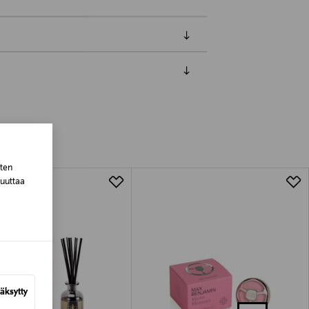
luessa tuotteen vastaanottamisesta.
tuotteen koosta riippuen
sten
lla valittuun osoitteeseen.
muuttaa
äksytty