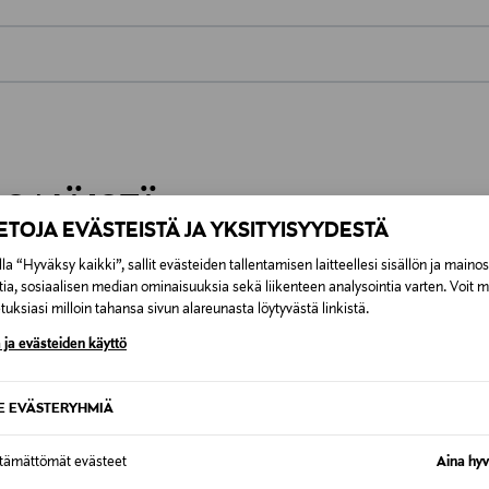
0,00 €
inen tilaukseesi. Voit palauttaa tilaamasi tuotteen 30 vuorokauden ku
0,00 € – 4,90 €
rvitse ilmoittaa palautuksesta etukäteen.
ÖS NÄISTÄ
7,90 €–50,00 € kuljetusyhtiöstä ja 
IETOJA EVÄSTEISTÄ JA YKSITYISYYDESTÄ
la “Hyväksy kaikki”, sallit evästeiden tallentamisen laitteellesi sisällön ja maino
Alk. 6,90 €, kun toimitus on saatavi
tia, sosiaalisen median ominaisuuksia sekä liikenteen analysointia varten. Voit 
uksiasi milloin tahansa sivun alareunasta löytyvästä linkistä.
 ja evästeiden käyttö
SE EVÄSTERYHMIÄ
ttämättömät evästeet
Aina hyv