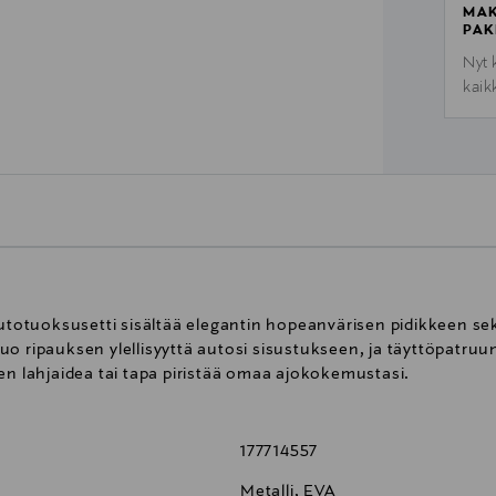
MAK
PAK
Nyt 
kaik
otuoksusetti sisältää elegantin hopeanvärisen pidikkeen se
o ripauksen ylellisyyttä autosi sisustukseen, ja täyttöpatruu
en lahjaidea tai tapa piristää omaa ajokokemustasi.
177714557
Metalli, EVA