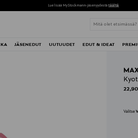
Lue lisää MyStockmann-jäsenyydestä
täältä
KKA
JÄSENEDUT
UUTUUDET
EDUT & IDEAT
PREMI
MAX
Kyot
Origin
22,90
Valitse
V