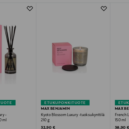
TUOTE
ETUKUPONKITUOTE
ETU
MAX BENJAMIN
MAX B
ry -
Kyoto Blossom Luxury -tuoksukynttilä
French L
0 ml
210 g
150 ml
Original Price
Original
32,90 €
38,90 