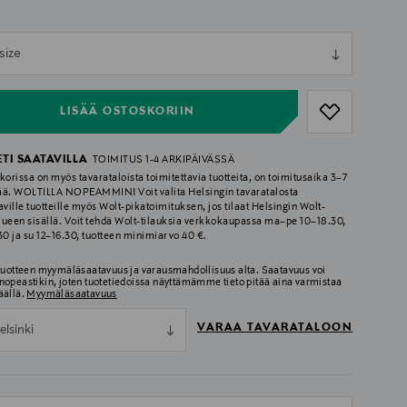
ull
size
ull
LISÄÄ OSTOSKORIIN
ETI SAATAVILLA
TOIMITUS 1-4 ARKIPÄIVÄSSÄ
korissa on myös tavarataloista toimitettavia tuotteita, on toimitusaika 3–7
ää. WOLTILLA NOPEAMMIN! Voit valita Helsingin tavaratalosta
aville tuotteille myös Wolt-pikatoimituksen, jos tilaat Helsingin Wolt-
lueen sisällä. Voit tehdä Wolt-tilauksia verkkokaupassa ma–pe 10–18.30,
.30 ja su 12–16.30, tuotteen minimiarvo 40 €.
 tuotteen myymäläsaatavuus ja varausmahdollisuus alta. Saatavuus voi
nopeastikin, joten tuotetiedoissa näyttämämme tieto pitää aina varmistaa
äällä.
Myymäläsaatavuus
VARAA TAVARATALOON
elsinki