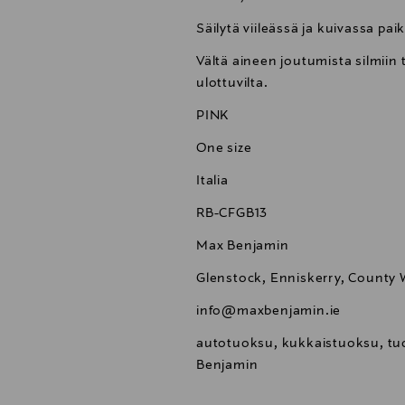
Säilytä viileässä ja kuivassa pa
Vältä aineen joutumista silmiin t
ulottuvilta.
PINK
One size
Italia
RB-CFGB13
Max Benjamin
Glenstock, Enniskerry, County W
info@maxbenjamin.ie
autotuoksu, kukkaistuoksu, tuo
Benjamin