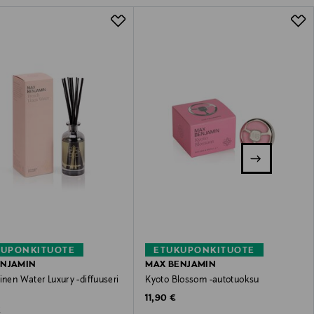
KUPONKITUOTE
ETUKUPONKITUOTE
ENJAMIN
MAX BENJAMIN
inen Water Luxury -diffuuseri
Kyoto Blossom -autotuoksu
Original Price
11,90 €
 Price
€