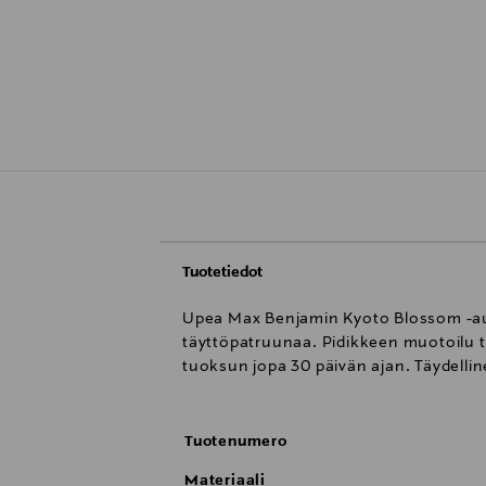
Tuotetiedot
Upea Max Benjamin Kyoto Blossom -aut
täyttöpatruunaa. Pidikkeen muotoilu tu
tuoksun jopa 30 päivän ajan. Täydellin
Tuotenumero
Materiaali