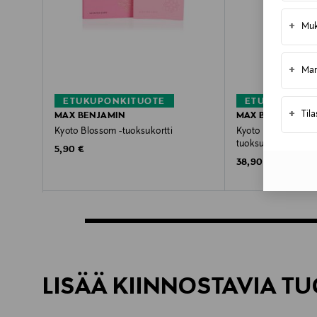
+
Muk
+
Mar
ETUKUPONKITUOTE
ETUKUPONKI
+
Til
MAX BENJAMIN
MAX BENJAMIN
Kyoto Blossom -tuoksukortti
Kyoto Blossom Luxu
tuoksudiffuuseri 15
Original Price
5,90 €
Original Price
38,90 €
LISÄÄ KIINNOSTAVIA TU