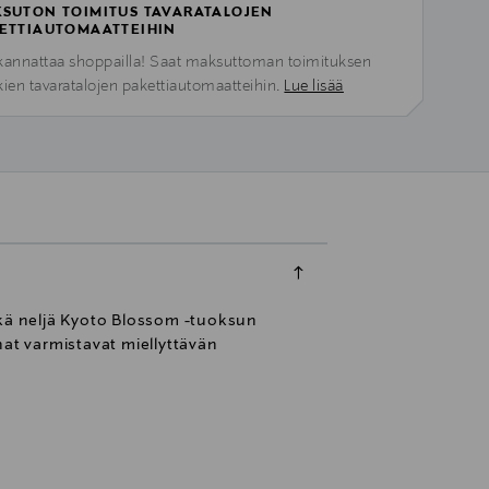
SUTON TOIMITUS TAVARATALOJEN
ETTIAUTOMAATTEIHIN
kannattaa shoppailla! Saat maksuttoman toimituksen
kien tavaratalojen pakettiautomaatteihin.
Lue lisää
kä neljä Kyoto Blossom -tuoksun
nat varmistavat miellyttävän