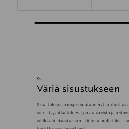
Koti
Väriä sisustukseen
Sisustuksessa inspiroidutaan nyt rauhoittavis
väreistä, jotka tukevat palautumista ja anta
värikkäät sisustussuosikit joka budjettiin – k