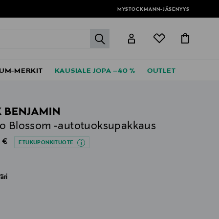
MYSTOCKMANN-JÄSENYYS
label.header.go
UM-MERKIT
KAUSIALE JOPA –40 %
OUTLET
 BENJAMIN
o Blossom -autotuoksupakkaus
al Price
 €
ETUKUPONKITUOTE
äri