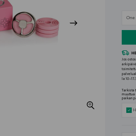
n
One 
n
H
Jos ostos
arkipäiv
toimitett
palvelua
la 10–17
Tarkista
muuttua 
paikan p
H