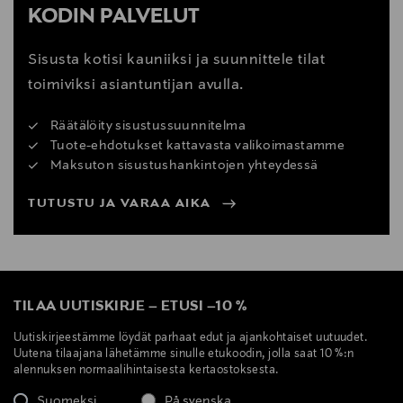
KODIN PALVELUT
Sisusta kotisi kauniiksi ja suunnittele tilat
toimiviksi asiantuntijan avulla.
Räätälöity sisustussuunnitelma
Tuote-ehdotukset kattavasta valikoimastamme
Maksuton sisustushankintojen yhteydessä
TUTUSTU JA VARAA AIKA
TILAA UUTISKIRJE
–
ETUSI
–
10 %
Uutiskirjeestämme löydät parhaat edut ja ajankohtaiset uutuudet.
Uutena tilaajana lähetämme sinulle etukoodin, jolla saat 10 %:n
alennuksen normaalihintaisesta kertaostoksesta.
Suomeksi
På svenska