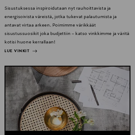
Sisustuksessa inspiroidutaan nyt rauhoittavista ja
energisoivista väreistä, jotka tukevat palautumista ja
antavat virtaa arkeen. Poimimme värikkäät
sisustussuosikit joka budjettiin – katso vinkkimme ja väritä
kotisi huone kerrallaan!
LUE VINKIT
NÄYTÄ VÄHEMMÄN
LUE VINKIT