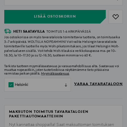
null
LISÄÄ OSTOSKORIIN
HETI SAATAVILLA
TOIMITUS 1-4 ARKIPÄIVÄSSÄ
Jos ostoskorissa on myös tavarataloista toimitettavia tuotteita, on toimitusaika
3–7 arkipäivää. WOLTILLA NOPEAMMIN! Voit valita Helsingin tavaratalosta
toimitettaville tuotteille myös Wolt-pikatoimituksen, jos tilaat Helsingin Wolt-
palvelualueen sisällä. Voit tehdä Wolt-tilauksia verkkokaupassa ma–pe 10–
18.30, la 10–17.30 ja su 12–16.30, tuotteen minimiarvo 40 €.
Tarkista tuotteen myymäläsaatavuus ja varausmahdollisuus alta. Saatavuus voi
muuttua nopeastikin, joten tuotetiedoissa näyttämämme tieto pitää aina
varmistaa paikan päällä.
Myymäläsaatavuus
VARAA TAVARATALOON
Helsinki
MAKSUTON TOIMITUS TAVARATALOJEN
PAKETTIAUTOMAATTEIHIN
Nyt kannattaa shoppailla! Saat maksuttoman toimituksen