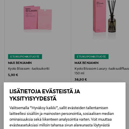
soijavaha, lasi
kestävän syleilyn. Lasipurkki ja luonnon soijavaha.
Kynttilä luo kotiin miellyttävän ja kutsuvan ilmapiirin.
Väri
PINK
Koko
210 G
ETUKUPONKITUOTE
ETUKUPONKITUOTE
Valmistusmaa
MAX BENJAMIN
MAX BENJAMIN
Kyoto Blossom -tuoksukortti
Kyoto Blossom Luxury -tuoksudiffuus
Irlanti
150 ml
Original Price
5,90 €
Original Price
38,90 €
Valmistajan tuotenumero
LISÄTIETOJA EVÄSTEISTÄ JA
RB-C13
YKSITYISYYDESTÄ
Valitsemalla “Hyväksy kaikki”, sallit evästeiden tallentamisen
Valmistaja
laitteellesi sisällön ja mainosten personointia, sosiaalisen median
LISÄÄ KIINNOSTAVIA
Max Benjamin
ominaisuuksia sekä liikenteen analysointia varten. Voit muuttaa
evästeasetuksiasi milloin tahansa sivun alareunasta löytyvästä