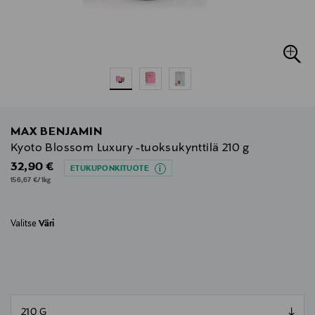
MAX BENJAMIN
Kyoto Blossom Luxury -tuoksukynttilä 210 g
Original Price
32,90 €
ETUKUPONKITUOTE
156,67 €/1kg
Valitse
Väri
null