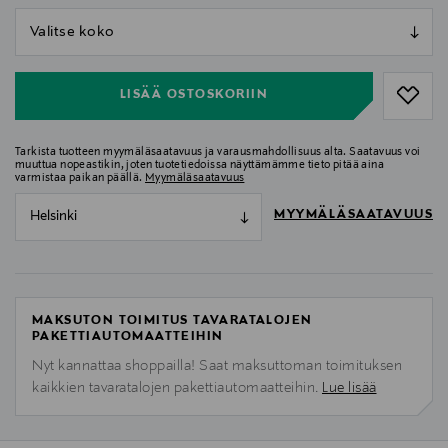
null
null
LISÄÄ OSTOSKORIIN
Tarkista tuotteen myymäläsaatavuus ja varausmahdollisuus alta. Saatavuus voi
muuttua nopeastikin, joten tuotetiedoissa näyttämämme tieto pitää aina
varmistaa paikan päällä.
Myymäläsaatavuus
MYYMÄLÄSAATAVUUS
Helsinki
MAKSUTON TOIMITUS TAVARATALOJEN
PAKETTIAUTOMAATTEIHIN
Nyt kannattaa shoppailla! Saat maksuttoman toimituksen
kaikkien tavaratalojen pakettiautomaatteihin.
Lue lisää