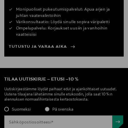
Monipuoliset pukeutumispalvelut: Apua arjen ja
juhlan vaatevalintoihin
Värikonsultaatio: Löydä sinulle sopiva väripaletti
Ompelupalvelu: Korjaukset uusiin ja vanhoihin
vaatteisiisi
TUTUSTU JA VARAA AIKA
TILAA UUTISKIRJE
–
ETUSI
–
10 %
Uutiskirjeestämme löydät parhaat edut ja ajankohtaiset uutuudet.
Uutena tilaajana lähetämme sinulle etukoodin, jolla saat 10 %:n
alennuksen normaalihintaisesta kertaostoksesta.
Suomeksi
På svenska