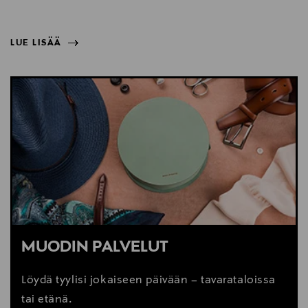
LUE LISÄÄ
NÄYTÄ VÄHEMMÄN
LUE LISÄÄ
MUODIN PALVELUT
Löydä tyylisi jokaiseen päivään – tavarataloissa
tai etänä.