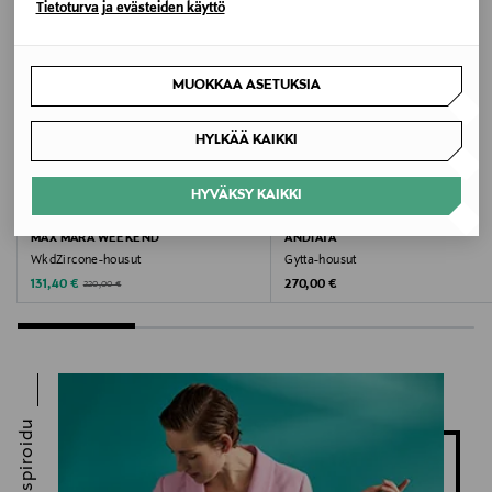
Tietoturva ja evästeiden käyttö
housut, Max Mara Studio
MUOKKAA ASETUKSIA
HYLKÄÄ KAIKKI
HYVÄKSY KAIKKI
ALE –40%
ETUKUPONKITUOTE
MAX MARA WEEKEND
ANDIATA
WkdZircone-housut
Gytta-housut
Discounted Price
Original Price
Original Price
131,40 €
270,00 €
220,00 €
Inspiroidu