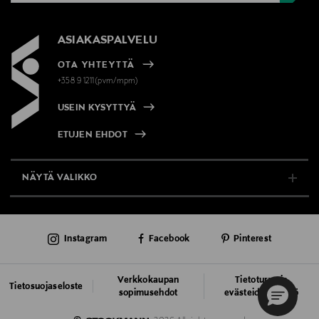
ASIAKASPALVELU
OTA YHTEYTTÄ
+358 9 1211(pvm/mpm)
USEIN KYSYTTYÄ
ETUJEN EHDOT
NÄYTÄ VALIKKO
TUKI & INFO
Instagram
Facebook
Pinterest
AJANKOHTAISTA
PALVELUT
Verkkokaupan
Tietoturva ja
Tietosuojaseloste
sopimusehdot
evästeiden käyttö
VASTUULLISUUS