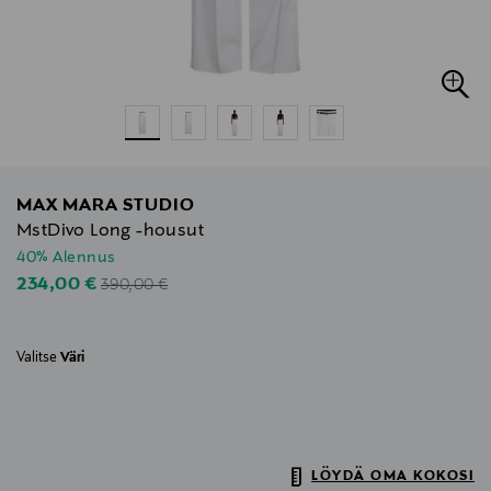
MAX MARA STUDIO
MstDivo Long -housut
40% Alennus
Original Price
Discounted Price
234,00 €
390,00 €
Valitse
Väri
LÖYDÄ OMA KOKOSI