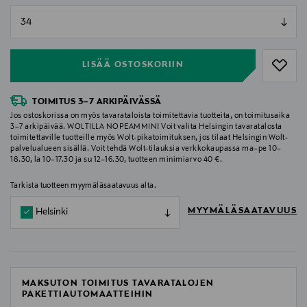
null
null
LISÄÄ OSTOSKORIIN
TOIMITUS 3–7 ARKIPÄIVÄSSÄ
Jos ostoskorissa on myös tavarataloista toimitettavia tuotteita, on toimitusaika
3–7 arkipäivää. WOLTILLA NOPEAMMIN! Voit valita Helsingin tavaratalosta
toimitettaville tuotteille myös Wolt-pikatoimituksen, jos tilaat Helsingin Wolt-
palvelualueen sisällä. Voit tehdä Wolt-tilauksia verkkokaupassa ma–pe 10–
18.30, la 10–17.30 ja su 12–16.30, tuotteen minimiarvo 40 €.
Tarkista tuotteen myymäläsaatavuus alta.
MYYMÄLÄSAATAVUUS
Helsinki
MAKSUTON TOIMITUS TAVARATALOJEN
PAKETTIAUTOMAATTEIHIN