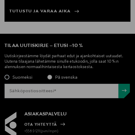
TUTUSTU JA VARAA AIKA
TILAA UUTISKIRJE
–
ETUSI
–
10 %
Uutiskirjeestämme löydät parhaat edut ja ajankohtaiset uutuudet.
Uutena tilaajana lähetämme sinulle etukoodin, jolla saat 10 %:n
alennuksen normaalihintaisesta kertaostoksesta.
Suomeksi
På svenska
ASIAKASPALVELU
OTA YHTEYTTÄ
+358 9 1211(pvm/mpm)