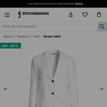
Lue lisää MyStockmann-jäsenyydestä
täältä
Menu
la
ETSI KAIKKI
NAISET
MIEHET
LAPSET
KOTI
KOSMETIIK
Naiset
Vaatteet
Takit
Kevyet takit
ALE –40%