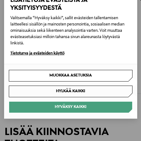
LISÄTIETOJA EVÄSTEISTÄ JA
osoitteeseen.
100 % puuvilla
YKSITYISYYDESTÄ
Valitsemalla “Hyväksy kaikki”, sallit evästeiden tallentamisen
Väri
laitteellesi sisällön ja mainosten personointia, sosiaalisen median
ominaisuuksia sekä liikenteen analysointia varten. Voit muuttaa
001 WHITE
evästeasetuksiasi milloin tahansa sivun alareunasta löytyvästä
linkistä.
Koko
Tietoturva ja evästeiden käyttö
34
ALE –62%
ALE –42%
Valmistusmaa
MARELLA
MARELLA
MUOKKAA ASETUKSIA
MllCurva-bleiseri
MltFalesia-bleiseri
Italia
Discounted Price
Discounted Price
Original Price
Original Price
159,60 €
167,40 €
415,00 €
290,00 €
HYLKÄÄ KAIKKI
Valmistajan tuotenumero
HYVÄKSY KAIKKI
2616041022600
Valmistaja
LISÄÄ KIINNOSTAVIA
Max Mara Fashion Group S.r.l.