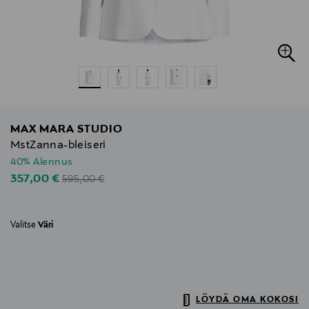
MAX MARA STUDIO
MstZanna-bleiseri
40% Alennus
Original Price
Discounted Price
357,00 €
595,00 €
Valitse
Väri
LÖYDÄ OMA KOKOSI