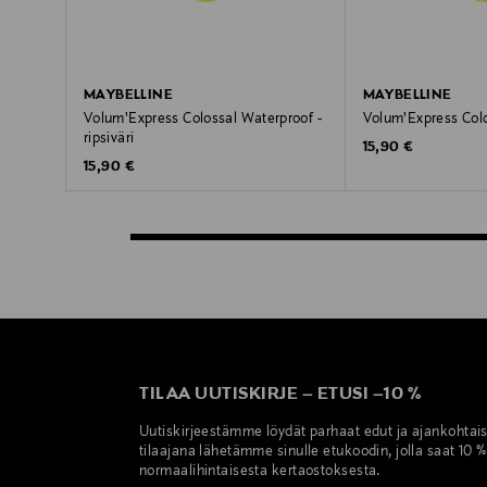
MAYBELLINE
MAYBELLINE
Volum'Express Colossal Waterproof -
Volum'Express Colos
ripsiväri
Original Price
15,90 €
Original Price
15,90 €
TILAA UUTISKIRJE
–
ETUSI
–
10 %
Uutiskirjeestämme löydät parhaat edut ja ajankohtai
tilaajana lähetämme sinulle etukoodin, jolla saat 10 
normaalihintaisesta kertaostoksesta.