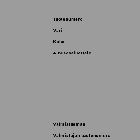
Levitä Colossal Bubble -maskaraa ripsien 
Tuotenumero
Väri
Koko
Ainesosaluettelo
Valmistusmaa
Valmistajan tuotenumero