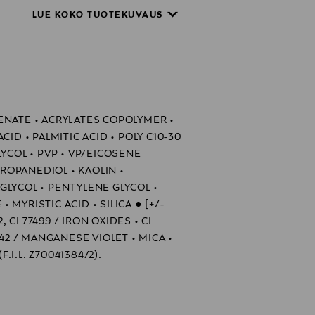
asi tuuheuden.
LUE KOKO TUOTEKUVAUS
ENATE • ACRYLATES COPOLYMER •
CID • PALMITIC ACID • POLY C10-30
LYCOL • PVP • VP/EICOSENE
OPANEDIOL • KAOLIN •
GLYCOL • PENTYLENE GLYCOL •
MYRISTIC ACID • SILICA ● [+/-
, CI 77499 / IRON OXIDES • CI
742 / MANGANESE VIOLET • MICA •
F.I.L. Z70041384/2).