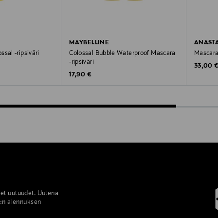
MAYBELLINE
ANASTA
sal -ripsiväri
Colossal Bubble Waterproof Mascara
Mascara-
-ripsiväri
Original
33,00 
Original Price
17,90 €
set uutuudet. Uutena
%:n alennuksen