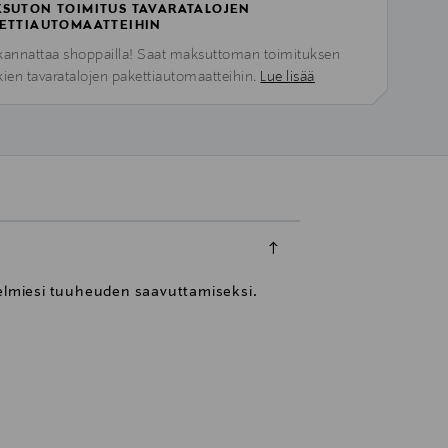
SUTON TOIMITUS TAVARATALOJEN
ETTIAUTOMAATTEIHIN
kannattaa shoppailla! Saat maksuttoman toimituksen
kien tavaratalojen pakettiautomaatteihin.
Lue lisää
nelmiesi tuuheuden saavuttamiseksi.