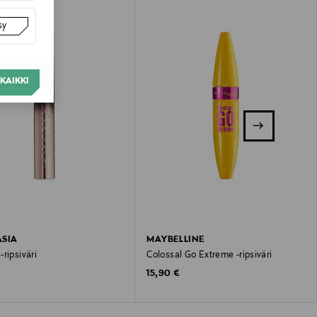
sy
KAIKKI
SIA
MAYBELLINE
ripsiväri
Colossal Go Extreme -ripsiväri
 Price
Original Price
€
15,90 €