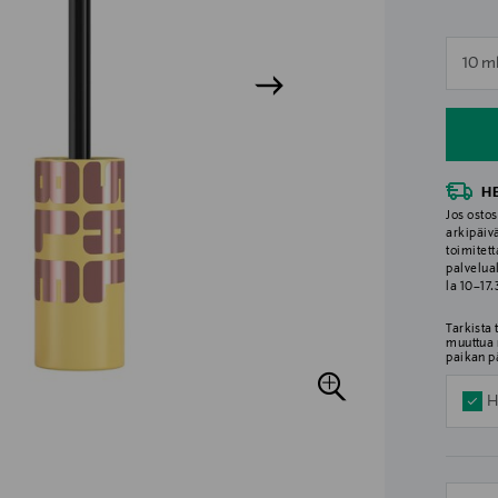
n
10 m
n
H
Jos ostos
arkipäiv
toimitett
palvelua
la 10–17
Tarkista
muuttua 
paikan p
H