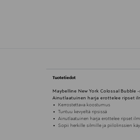
Tuotetiedot
Maybelline New York Colossal Bubble -
Ainutlaatuinen harja erottelee ripset i
Kerrostettava koostumus
Tuntuu kevyeltä ripsissä
Ainutlaatuinen harja erottelee ripset i
Sopii herkille silmille ja piilolinssien käy
Käyttö: