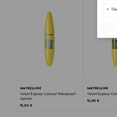
+
Til
MAYBELLINE
MAYBELLINE
Volum'Express Colossal Waterproof -
Volum'Express Colos
ripsiväri
Original Price
15,90 €
Original Price
15,90 €