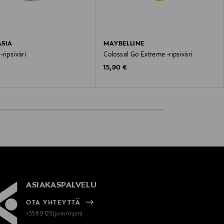
SIA
MAYBELLINE
ripsiväri
Colossal Go Extreme -ripsiväri
 Price
Original Price
€
15,90 €
ASIAKASPALVELU
OTA YHTEYTTÄ
+358 9 1211(pvm/mpm)