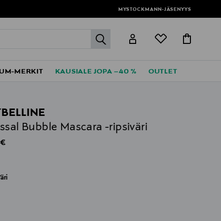
MYSTOCKMANN-JÄSENYYS
label.header.go
UM-MERKIT
KAUSIALE JOPA –40 %
OUTLET
BELLINE
ssal Bubble Mascara -ripsiväri
al Price
 €
äri