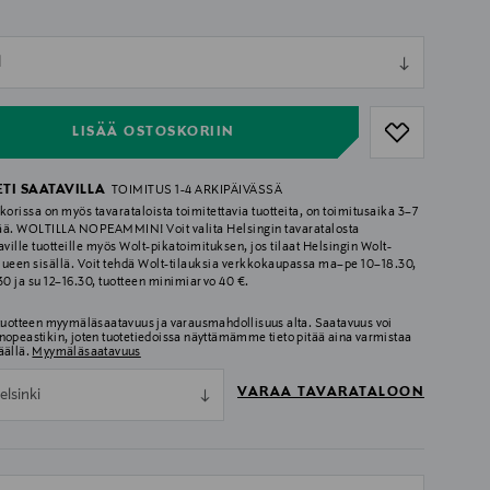
ull
l
ull
LISÄÄ OSTOSKORIIN
ETI SAATAVILLA
TOIMITUS 1-4 ARKIPÄIVÄSSÄ
korissa on myös tavarataloista toimitettavia tuotteita, on toimitusaika 3–7
ää. WOLTILLA NOPEAMMIN! Voit valita Helsingin tavaratalosta
aville tuotteille myös Wolt-pikatoimituksen, jos tilaat Helsingin Wolt-
lueen sisällä. Voit tehdä Wolt-tilauksia verkkokaupassa ma–pe 10–18.30,
.30 ja su 12–16.30, tuotteen minimiarvo 40 €.
 tuotteen myymäläsaatavuus ja varausmahdollisuus alta. Saatavuus voi
nopeastikin, joten tuotetiedoissa näyttämämme tieto pitää aina varmistaa
äällä.
Myymäläsaatavuus
VARAA TAVARATALOON
elsinki