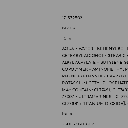
tyvestä kärkeen kerros kerrokselta, kunnes olet saavuttanut haluam
171372302
BLACK
10 ml
AQUA / WATER • BEHENYL BEH
CETEARYL ALCOHOL • STEARIC A
ALKYL ACRYLATE • BUTYLENE G
COPOLYMER • AMINOMETHYL PR
PHENOXYETHANOL • CAPRYLYL 
POTASSIUM CETYL PHOSPHATE • 
MAY CONTAIN: CI 77491, CI 77492
77007 / ULTRAMARINES • CI 77
CI 77891 / TITANIUM DIOXIDE]. (
Italia
3600531701802