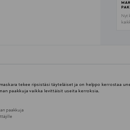
MAK
PAK
Nyt 
kaik
maskara tekee ripsistäsi täyteläiset ja on helppo kerrostaa u
lman paakkuja vaikka levittäisit useita kerroksia.
lman paakkuja
ttäjille