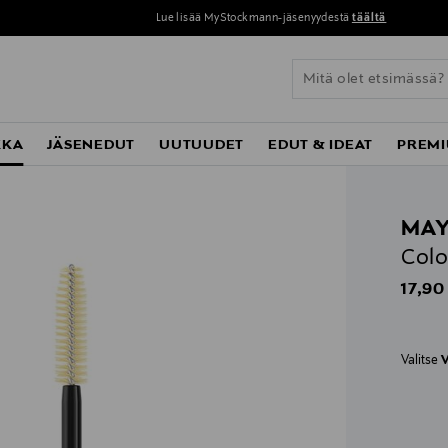
Lue lisää MyStockmann-jäsenyydestä
täältä
KKA
JÄSENEDUT
UUTUUDET
EDUT & IDEAT
PREMI
MAY
Colo
Origin
17,90
Valitse
V