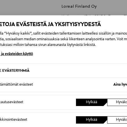
Loreal Finland Oy
Keilaranta 13 A, 02150, Espoo, F
IETOJA EVÄSTEISTÄ JA YKSITYISYYDESTÄ
neuvonta@loreal.com
la “Hyväksy kaikki”, sallit evästeiden tallentamisen laitteellesi sisällön ja maino
Maybelline, ripsiväri, maskara
tia, sosiaalisen median ominaisuuksia sekä liikenteen analysointia varten. Voit 
uksiasi milloin tahansa sivun alareunasta löytyvästä linkistä.
 ja evästeiden käyttö
SE EVÄSTERYHMIÄ
0,00 €
ttämättömät evästeet
Aina hyv
inen tilaukseesi. Voit palauttaa tilaamasi tuotteen 30 vuorokauden ku
0,00 € – 4,90 €
lee palauttaa avaamattomissa alkuperäispakkauksissaan ja palautetta
ÖS NÄISTÄ
autusevästeet
Hylkää
Hyväk
7,90 €–50,00 € kuljetusyhtiöstä ja 
kkinointievästeet
Hylkää
Hyväk
Alk. 6,90 €, kun toimitus on saatavi