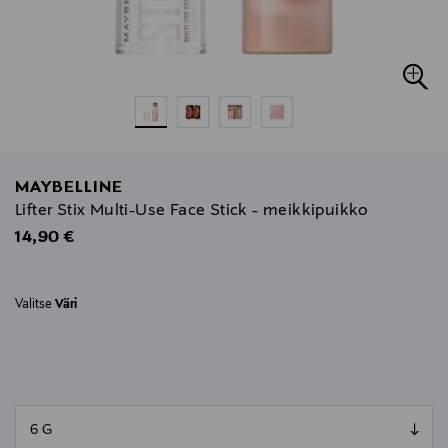
MAYBELLINE
Lifter Stix Multi-Use Face Stick - meikkipuikko
Original Price
14,90 €
Valitse
Väri
null
null