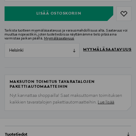
LISÄÄ OSTOSKORIIN
Tarkista tuotteen myymäläsaatavuus ja varausmahdollisuus alta. Saatavuus voi
muuttua nopeastikin, joten tuotetiedoissa näyttämämme tieto pitää aina
varmistaa paikan päällä.
Myymäläsaatavuus
MYYMÄLÄSAATAVUUS
Helsinki
MAKSUTON TOIMITUS TAVARATALOJEN
PAKETTIAUTOMAATTEIHIN
Nyt kannattaa shoppailla! Saat maksuttoman toimituksen
kaikkien tavaratalojen pakettiautomaatteihin.
Lue lisää
Tuotetiedot