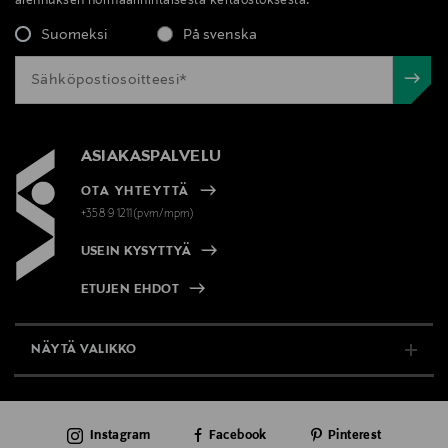
alennuksen normaalihintaisesta kertaostoksesta.
Suomeksi
På svenska
ASIAKASPALVELU
OTA YHTEYTTÄ
+358 9 1211(pvm/mpm)
USEIN KYSYTTYÄ
ETUJEN EHDOT
NÄYTÄ VALIKKO
TUKI & INFO
Instagram
Facebook
Pinterest
AJANKOHTAISTA