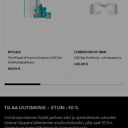
Valmistajan osoite
Keilaranta 13 A, 02150, Espoo, Finland
Digitaalinen osoite
neuvonta@loreal.com
RITUALS
CURRENTBODY SKIN
Avainsanat
The Ritual of Karma Medium Gift Set -
LED Eye Perfector -silmänaamio
ihonhoitopakkaus
meikkipuikko, korostus, muotoilu
Original Price
229,00 €
Original Price
40,90 €
TILAA UUTISKIRJE
–
ETUSI
–
10 %
Uutiskirjeestämme löydät parhaat edut ja ajankohtaiset uutuudet.
Uutena tilaajana lähetämme sinulle etukoodin, jolla saat 10 %:n