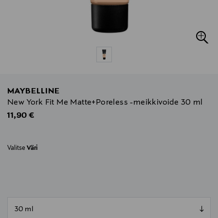
MAYBELLINE
New York Fit Me Matte+Poreless -meikkivoide 30 ml
Original Price
11,90 €
Valitse
Väri
null
null