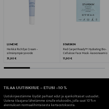
LUMENE
STARSKIN
Herkkä Rich Eye Cream -
Red Carpet Ready™ Hydrating Bio-
silmänympärysvoide
Cellulose Face Mask -kasvonaamio
Original Price
Original Price
31,90 €
11,90 €
TILAA UUTISKIRJE
–
ETUSI
–
10 %
Uutiskirjeestämme löydät parhaat edut ja ajankohtaiset uutuudet.
Uutena tilaajana lähetämme sinulle etukoodin, jolla saat 10 %:n
alennuksen normaalihintaisesta kertaostoksesta.