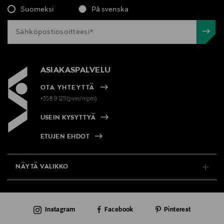
Suomeksi
På svenska
ASIAKASPALVELU
OTA YHTEYTTÄ
+358 9 1211(pvm/mpm)
USEIN KYSYTTYÄ
ETUJEN EHDOT
NÄYTÄ VALIKKO
TUKI & INFO
Instagram
Facebook
Pinterest
AJANKOHTAISTA