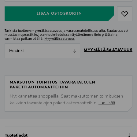
LISÄÄ OSTOSKORIIN
Tarkista tuotteen myymäläsaatavuus ja varausmahdollisuus alta. Saatavuus voi
muuttua nopeastikin, joten tuotetiedoissa näyttämämme tieto pitää aina
varmistaa paikan päällä.
Myymäläsaatavuus
MYYMÄLÄSAATAVUUS
Helsinki
MAKSUTON TOIMITUS TAVARATALOJEN
PAKETTIAUTOMAATTEIHIN
Nyt kannattaa shoppailla! Saat maksuttoman toimituksen
kaikkien tavaratalojen pakettiautomaatteihin.
Lue lisää
Tuotetiedot