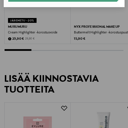
Valmistajan osoite
Keilaranta 13 A, 02150, Espoo, Finland
JÄSENETU –20%
Digitaalinen osoite
MURUMURU
NYX PROFESSIONAL MAKEUP
Cream Highlighter -korostusvoide
Buttermelt Highlighter -korostuspuut
neuvonta@loreal.com
Discounted Price
Original Price
Original Price
23,90 €
15,90 €
29,90 €
Avainsanat
Maybelline, korostusvoide, meikki
LISÄÄ KIINNOSTAVIA
TUOTTEITA