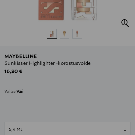
MAYBELLINE
Sunkisser Highlighter -korostusvoide
Original Price
16,90 €
Valitse
Väri
null
null