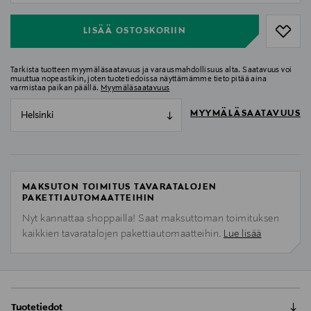
LISÄÄ OSTOSKORIIN
Tarkista tuotteen myymäläsaatavuus ja varausmahdollisuus alta. Saatavuus voi
muuttua nopeastikin, joten tuotetiedoissa näyttämämme tieto pitää aina
varmistaa paikan päällä.
Myymäläsaatavuus
MYYMÄLÄSAATAVUUS
Helsinki
MAKSUTON TOIMITUS TAVARATALOJEN
PAKETTIAUTOMAATTEIHIN
Nyt kannattaa shoppailla! Saat maksuttoman toimituksen
kaikkien tavaratalojen pakettiautomaatteihin.
Lue lisää
Tuotetiedot