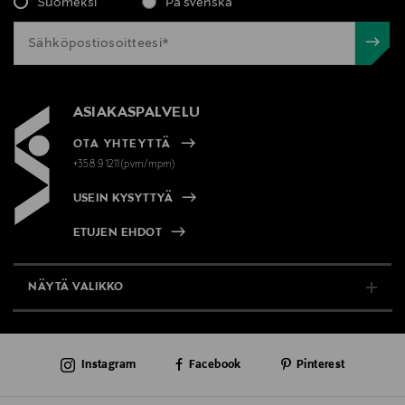
Suomeksi
På svenska
ASIAKASPALVELU
OTA YHTEYTTÄ
+358 9 1211(pvm/mpm)
USEIN KYSYTTYÄ
ETUJEN EHDOT
NÄYTÄ VALIKKO
TUKI & INFO
Instagram
Facebook
Pinterest
AJANKOHTAISTA