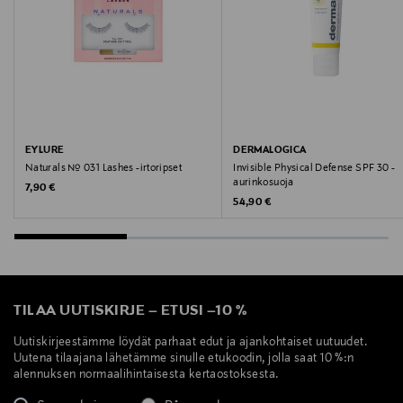
EYLURE
DERMALOGICA
Naturals № 031 Lashes -irtoripset
Invisible Physical Defense SPF 30 -
aurinkosuoja
Original Price
7,90 €
Original Price
54,90 €
TILAA UUTISKIRJE
–
ETUSI
–
10 %
Uutiskirjeestämme löydät parhaat edut ja ajankohtaiset uutuudet.
Uutena tilaajana lähetämme sinulle etukoodin, jolla saat 10 %:n
alennuksen normaalihintaisesta kertaostoksesta.