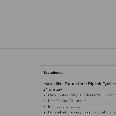
Tuotetiedot
Maybelline Tattoo Liner Dip Ink Eyeli
24 tuntia*.
Flex-Ink-teknologia, joka tarttuu ihoon 
Kestää jopa 24 tuntia*
Ei hilseile tai varise
Huopakärkinen applikaattori mahdollista