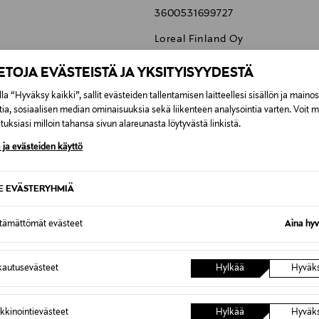
3600531699727
Loreal Finland Oy
Keilaranta 13 A, 02150, Espoo, F
IETOJA EVÄSTEISTÄ JA YKSITYISYYDESTÄ
neuvonta@loreal.com
la “Hyväksy kaikki”, sallit evästeiden tallentamisen laitteellesi sisällön ja maino
tia, sosiaalisen median ominaisuuksia sekä liikenteen analysointia varten. Voit 
Maybelline, silmänrajauskynä, s
uksiasi milloin tahansa sivun alareunasta löytyvästä linkistä.
 ja evästeiden käyttö
SE EVÄSTERYHMIÄ
0,00 €
ttämättömät evästeet
Aina hyv
inen tilaukseesi. Voit palauttaa tilaamasi tuotteen 30 vuorokauden ku
0,00 € – 4,90 €
lee palauttaa avaamattomissa alkuperäispakkauksissaan ja palautetta
autusevästeet
Hylkää
Hyväk
ÖS NÄISTÄ
7,90 €–50,00 € kuljetusyhtiöstä ja 
kkinointievästeet
Hylkää
Hyväk