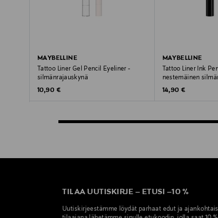
MAYBELLINE
MAYBELLINE
Tattoo Liner Gel Pencil Eyeliner -
Tattoo Liner Ink Pen
silmänrajauskynä
nestemäinen silmä
Original Price
Original Price
10,90 €
14,90 €
TILAA UUTISKIRJE
–
ETUSI
–
10 %
Uutiskirjeestämme löydät parhaat edut ja ajankohtai
tilaajana lähetämme sinulle etukoodin, jolla saat 10 