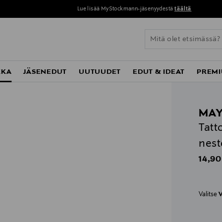
Lue lisää MyStockmann-jäsenyydestä
täältä
KKA
JÄSENEDUT
UUTUUDET
EDUT & IDEAT
PREMI
MAY
Tatto
nest
Origin
14,90
Valitse
V