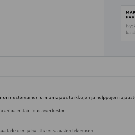
MAK
PAK
Nyt 
kaik
ner on nestemäinen silmänrajaus tarkkojen ja helppojen rajaus
ja antaa erittäin joustavan keston
a tarkkojen ja hallittujen rajausten tekemisen