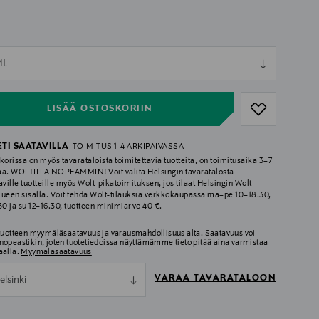
ull
ML
ull
LISÄÄ OSTOSKORIIN
ETI SAATAVILLA
TOIMITUS 1-4 ARKIPÄIVÄSSÄ
korissa on myös tavarataloista toimitettavia tuotteita, on toimitusaika 3–7
ää. WOLTILLA NOPEAMMIN! Voit valita Helsingin tavaratalosta
aville tuotteille myös Wolt-pikatoimituksen, jos tilaat Helsingin Wolt-
lueen sisällä. Voit tehdä Wolt-tilauksia verkkokaupassa ma–pe 10–18.30,
.30 ja su 12–16.30, tuotteen minimiarvo 40 €.
 tuotteen myymäläsaatavuus ja varausmahdollisuus alta. Saatavuus voi
nopeastikin, joten tuotetiedoissa näyttämämme tieto pitää aina varmistaa
äällä.
Myymäläsaatavuus
VARAA TAVARATALOON
elsinki