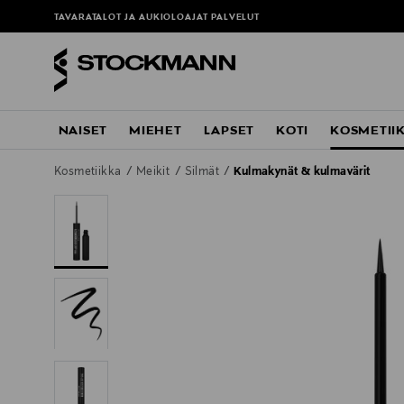
TAVARATALOT JA AUKIOLOAJAT
PALVELUT
NAISET
MIEHET
LAPSET
KOTI
KOSMETII
Kosmetiikka
Meikit
Silmät
Kulmakynät & kulmavärit