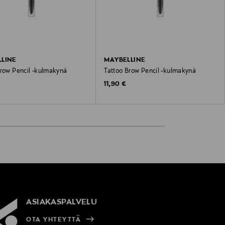
LINE
MAYBELLINE
Brow Pencil -kulmakynä
Tattoo Brow Pencil -kulmakynä
 Price
Original Price
11,90 €
ASIAKASPALVELU
OTA YHTEYTTÄ