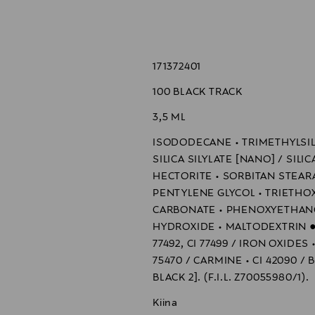
 sisäkulmasta ja liu'uta kärkeä ripsirajaa pitkin.
171372401
100 BLACK TRACK
3,5 ML
ISODODECANE • TRIMETHYLSIL
SILICA SILYLATE [NANO] / SIL
HECTORITE • SORBITAN STEARA
PENTYLENE GLYCOL • TRIETHO
CARBONATE • PHENOXYETHANOL
HYDROXIDE • MALTODEXTRIN ● [
77492, CI 77499 / IRON OXIDES 
75470 / CARMINE • CI 42090 / B
BLACK 2]. (F.I.L. Z70055980/1).
Kiina