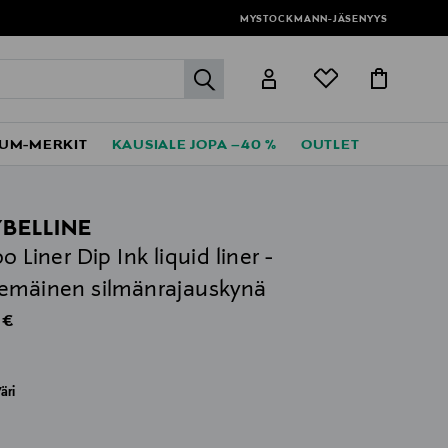
MYSTOCKMANN-JÄSENYYS
label.header.go
UM-MERKIT
KAUSIALE JOPA –40 %
OUTLET
BELLINE
o Liner Dip Ink liquid liner -
emäinen silmänrajauskynä
al Price
 €
äri