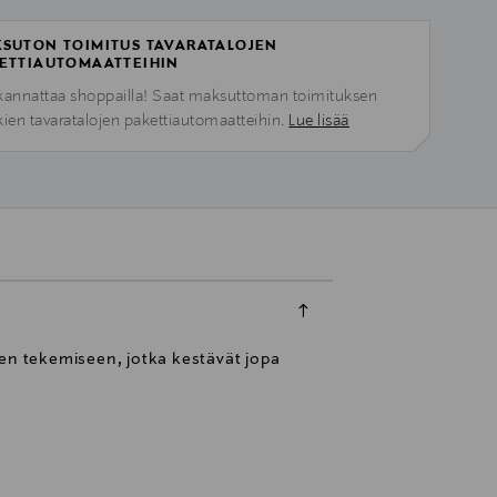
SUTON TOIMITUS TAVARATALOJEN
ETTIAUTOMAATTEIHIN
kannattaa shoppailla! Saat maksuttoman toimituksen
kien tavaratalojen pakettiautomaatteihin.
Lue lisää
ten tekemiseen, jotka kestävät jopa