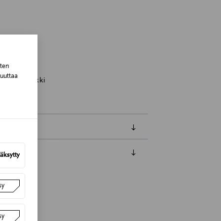
inland
sten
muuttaa
ilmät, meikki
äksytty
luessa tuotteen vastaanottamisesta.
van tuotteen sinetin tulee olla ehjä.
sy
tuotteen koosta riippuen
sy