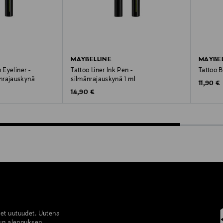
MAYBELLINE
MAYBEL
 Eyeliner -
Tattoo Liner Ink Pen -
Tattoo 
nrajauskynä
silmänrajauskynä 1 ml
Original
11,90 €
Original Price
14,90 €
set uutuudet. Uutena
%:n alennuksen