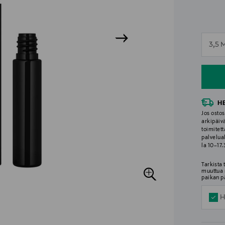
n
3,5 
n
H
Jos ostos
arkipäiv
toimitett
palvelua
la 10–17
Tarkista
muuttua 
paikan p
H