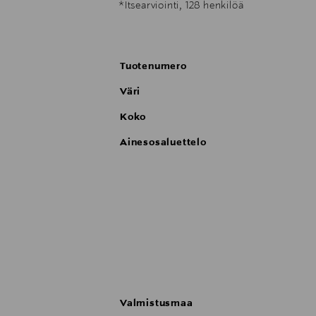
*Itsearviointi, 128 henkilöä
Käyttö:Levitä silmänrajaus aloittaen silmän
Tuotenumero
Väri
Koko
Ainesosaluettelo
Valmistusmaa