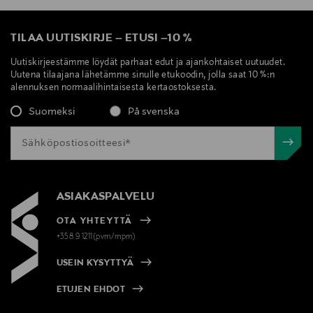
TILAA UUTISKIRJE
–
ETUSI
–
10 %
Uutiskirjeestämme löydät parhaat edut ja ajankohtaiset uutuudet.
Uutena tilaajana lähetämme sinulle etukoodin, jolla saat 10 %:n
alennuksen normaalihintaisesta kertaostoksesta.
Suomeksi
På svenska
ASIAKASPALVELU
OTA YHTEYTTÄ
+358 9 1211(pvm/mpm)
USEIN KYSYTTYÄ
ETUJEN EHDOT