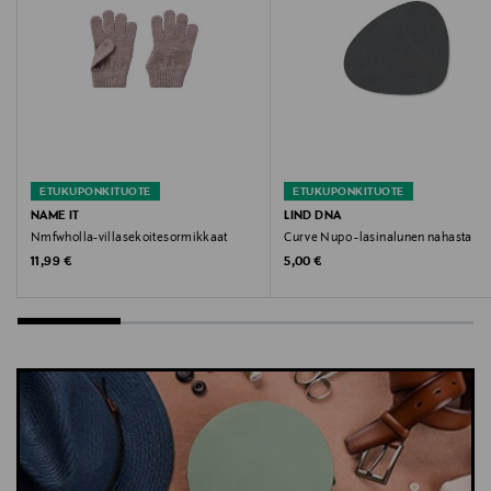
Avainsanat
t-paita, trikoopaita, puuvillapaita, lasten paita,
Mayoral
ETUKUPONKITUOTE
ETUKUPONKITUOTE
NAME IT
LIND DNA
Nmfwholla-villasekoitesormikkaat
Curve Nupo -lasinalunen nahasta
Original Price
Original Price
11,99 €
5,00 €