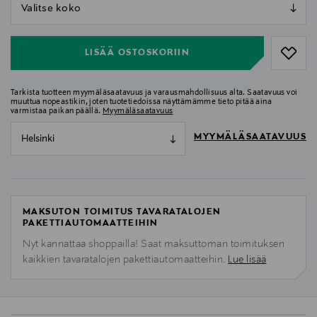
null
null
LISÄÄ OSTOSKORIIN
Tarkista tuotteen myymäläsaatavuus ja varausmahdollisuus alta. Saatavuus voi
muuttua nopeastikin, joten tuotetiedoissa näyttämämme tieto pitää aina
varmistaa paikan päällä.
Myymäläsaatavuus
MYYMÄLÄSAATAVUUS
Helsinki
MAKSUTON TOIMITUS TAVARATALOJEN
PAKETTIAUTOMAATTEIHIN
Nyt kannattaa shoppailla! Saat maksuttoman toimituksen
kaikkien tavaratalojen pakettiautomaatteihin.
Lue lisää