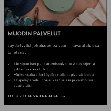
MUODIN PALVELUT
Löydä tyylisi jokaiseen päivään – tavarataloissa
tai etänä.
Monipuoliset pukeutumispalvelut: Apua arjen ja
juhlan vaatevalintoihin
Värikonsultaatio: Löydä sinulle sopiva väripaletti
Ompelupalvelu: Korjaukset uusiin ja vanhoihin
vaatteisiisi
TUTUSTU JA VARAA AIKA