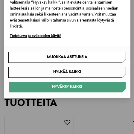
Valitsemalla “Hyväksy kaikki”, sallit evästeiden tallentamisen
Valmistusmaa
laitteellesi sisällön ja mainosten personointia, sosiaalisen median
ominaisuuksia sekä liikenteen analysointia varten. Voit muuttaa
Intia
evästeasetuksiasi milloin tahansa sivun alareunasta löytyvästä
linkistä.
Valmistajan tuotenumero
ALE –60%
ETUKUPONKITUOTE
UUTTA
Tietoturva ja evästeiden käyttö
MAYORAL
POLO RALPH LAUREN
174
Fleece-huppari
Polo Bear -paita
Discounted Price
Original Price
Original Price
13,90 €
75,00 €
34,90 €
Valmistaja
MUOKKAA ASETUKSIA
Mayoral Moda Infantil SAU
HYLKÄÄ KAIKKI
Valmistajan osoite
HYVÄKSY KAIKKI
LISÄÄ KIINNOSTAVIA
Mayoral Moda Infantil SAU, Calle La Orotava 118 –
29006 Málaga, Spain
TUOTTEITA
Digitaalinen osoite
infoes@mayoral.com