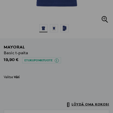
MAYORAL
Basic t-paita
Original Price
19,90 €
ETUKUPONKITUOTE
Valitse
Väri
LÖYDÄ OMA KOKOSI