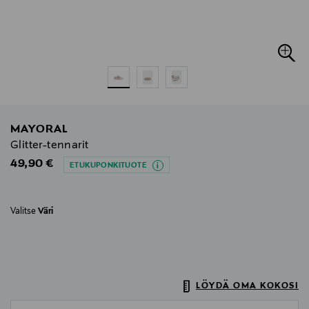
MAYORAL
Glitter-tennarit
Original Price
49,90 €
ETUKUPONKITUOTE
Valitse
Väri
LÖYDÄ OMA KOKOSI