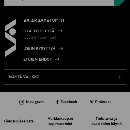
ASIAKASPALVELU
OTA YHTEYTTÄ
+358 9 1211(pvm/mpm)
USEIN KYSYTTYÄ
ETUJEN EHDOT
NÄYTÄ VALIKKO
TUKI & INFO
Instagram
Facebook
Pinterest
AJANKOHTAISTA
PALVELUT
Verkkokaupan
Tietoturva ja
Tietosuojaseloste
sopimusehdot
evästeiden käyttö