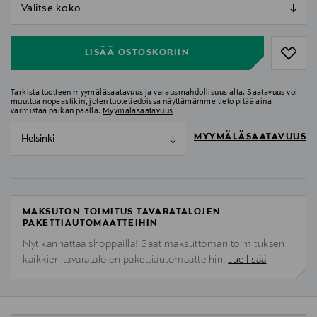
null
null
LISÄÄ OSTOSKORIIN
Tarkista tuotteen myymäläsaatavuus ja varausmahdollisuus alta. Saatavuus voi
muuttua nopeastikin, joten tuotetiedoissa näyttämämme tieto pitää aina
varmistaa paikan päällä.
Myymäläsaatavuus
MYYMÄLÄSAATAVUUS
Helsinki
MAKSUTON TOIMITUS TAVARATALOJEN
PAKETTIAUTOMAATTEIHIN
Nyt kannattaa shoppailla! Saat maksuttoman toimituksen
kaikkien tavaratalojen pakettiautomaatteihin.
Lue lisää