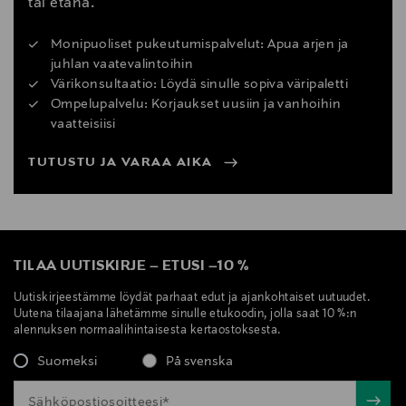
tai etänä.
Monipuoliset pukeutumispalvelut: Apua arjen ja
juhlan vaatevalintoihin
Värikonsultaatio: Löydä sinulle sopiva väripaletti
Ompelupalvelu: Korjaukset uusiin ja vanhoihin
vaatteisiisi
TUTUSTU JA VARAA AIKA
TILAA UUTISKIRJE
–
ETUSI
–
10 %
Uutiskirjeestämme löydät parhaat edut ja ajankohtaiset uutuudet.
Uutena tilaajana lähetämme sinulle etukoodin, jolla saat 10 %:n
alennuksen normaalihintaisesta kertaostoksesta.
Suomeksi
På svenska