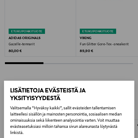
Väri
93 NEUTRAL
Valmistusmaa
ETUKUPONKITUOTE
ETUKUPONKITUOTE
Kiina
ADIDAS ORIGINALS
VIKING
Gazelle-tennarit
Fun Glitter Gore-Tex -sneakerit
Valmistajan tuotenumero
Original Price
Original Price
80,00 €
89,90 €
41723
Valmistaja
Mayoral Moda Infantil SAU
LISÄTIETOJA EVÄSTEISTÄ JA
LISÄÄ KIINNOSTAVIA
YKSITYISYYDESTÄ
Valmistajan osoite
TUOTTEITA
Valitsemalla “Hyväksy kaikki”, sallit evästeiden tallentamisen
Mayoral Moda Infantil SAU, Calle La Orotava 118 –
laitteellesi sisällön ja mainosten personointia, sosiaalisen median
29006 Málaga, Spain
ominaisuuksia sekä liikenteen analysointia varten. Voit muuttaa
evästeasetuksiasi milloin tahansa sivun alareunasta löytyvästä
linkistä.
Digitaalinen osoite